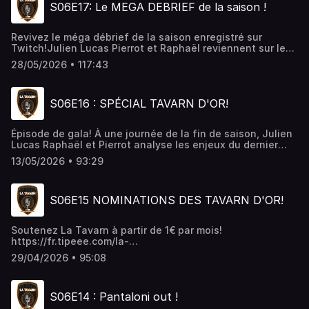
S06E17: Le MEGA DEBRIEF de la saison !
Alexandre Dujeux le nouvel entraineur du club!Soutenez
La Tavarn à partir de 1€ par mois! https://fr.tipeee.com/la-
tavarn
Revivez le méga débrief de la saison enregistré sur
Twitch!Julien Lucas Pierrot et Raphaël reviennent sur les
moments forts, le bilan joueur par joueur et le futur du FC
28/05/2026 • 117:43
Lorient!
S06E16 : SPÉCIAL TAVARN D'OR!
Épisode de gala! À une journée de la fin de saison, Julien
Lucas Raphaël et Pierrot analyse les enjeux du dernier
match et remettent les prestigieux Tavarn d'or, ces
13/05/2026 • 93:29
trophées que le monde du football nous envie! Qui
succèdera à Eli Junior Kroupi? Réponse dans cet
épisode!Soutenez La Tavarn à partir de 1€ par mois!
S06E15 NOMINATIONS DES TAVARN D'OR!
https://fr.tipeee.com/la-tavarn
Soutenez La Tavarn à partir de 1€ par mois!
https://fr.tipeee.com/la-
tavarn_____________________________________________________________Qu
29/04/2026 • 95:08
sera le MVP de la saison 2025-2026? Julien, Lucas,
Pierrot et Raphael révèlent la liste des nommés ainsi que
pour les autres catégories: MIP, Kerlir d'Or, Révélation et
S06E14 : Pantaloni out !
Flop de la saison!Au programme également un grand
débat: que penser de la fin de saison des merlus?