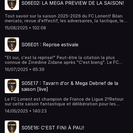
S06E02: LA MEGA PREVIEW DE LA SAISON!
Tout savoir sur la saison 2025-2026 du FC Lorient! Bilan
mercato, revue d'effectif, les adversaires, la tactique, le
calendrier: Julien, Pierrot et Raphaël analysent en détail
15/08/2025 • 102:08
tous les aspects pour bien comprendre les merlus version
Ligue 1!Au sommaire également, un point sur le premier
adversaire de la saison avec Leo @panenkAJA qui viendra
S06E01 : Reprise estivale
tout nous dire sur l'AJ Auxerre.________LA TAVARN EN
DIRECT AU CINEVILLE DE LORIENT avec un premier invité
de légende: JEREMY MOREL!Jeudi 28/08 à 20h00!Pour
"Et oui, c'est la reprise!" Peut-être la citation la plus
réserver: ⁠https://linktr.ee/LaTavarn⁠
connue de Zinédine Zidane après "C'est bieng". Le FC
Lorient est de retour après un premier succès en amical
16/07/2025 • 65:39
face à Fleury et avec une nouvelle recrue, Noah Cadiou,
dans ses rangs. Julien et Raphaël reçoivent Lucas du
compte twitter @le12ehommeraf pour nous présenter le
S05E17 : Tavarn d'or & Mega Debrief de la
nouvel arrivant avant de faire un point mercato et de
saison [live]
répondre à toutes vos questions!________LA TAVARN EN
DIRECT AU CINEVILLE DE LORIENT! 28/08 à 20h00!Pour
Le FC Lorient est champion de France de Ligue 2!!Retour
réserver: https://linktr.ee/LaTavarn
sur cette saison fantastique et délibération pour les
trophées de fin de saison, en direct sur twitch!
14/05/2025 • 140:23
S05E16: C'EST FINI À PAU!