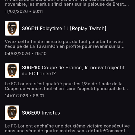
novembre, les merlus s'inclinent sur la pelouse de Brest.
Retour sur ce match, sur la semaine réussie cependant du
11/02/2026 • 60:11
FCL et point au classement : peut-on jouer l'Europe?
Analyse enfin de la situation du staff et du
coach!____________________________________________________________S
S06E11 Foleytime 1 ! [Replay Twitch]
La Tavarn à partir de 1€ par mois! https://fr.tipeee.com/la-
tavarn
Vivez cette fin de mercato pas du tout palpitante avec
l'équipe de La Tavarn!On en profite pour revenir sur la
superbe série en cours du FC Lorient et faire un point sur
04/02/2026 • 115:10
les objectifs et le futur du club sous Black
Knight.____________________________________________________________
La Tavarn à partir de 1€ par mois! https://fr.tipeee.com/la-
S06E10: Coupe de France, le nouvel objectif
tavarn
du FC Lorient?
Le FC Lorient s’est qualifié pour les 1/8e de finale de la
Coupe de France :faut-il en faire l’objectif principal de la
saison ?Julien Raph et Lucas, font le bilan de la première
14/01/2026 • 86:01
moitié de saison des Merlus : résultats, jeu, attentes…
est-ce vraiment satisfaisant ?On termine par un tour
d’horizon du mercato hivernal et des rumeurs autour du
S06E09 Invictus
club sur le terrain comme dans les bureaux!
Le FC Lorient enchaîne une deuxième victoire consécutive
dans une série de quatre matchs sans défaite!Comment