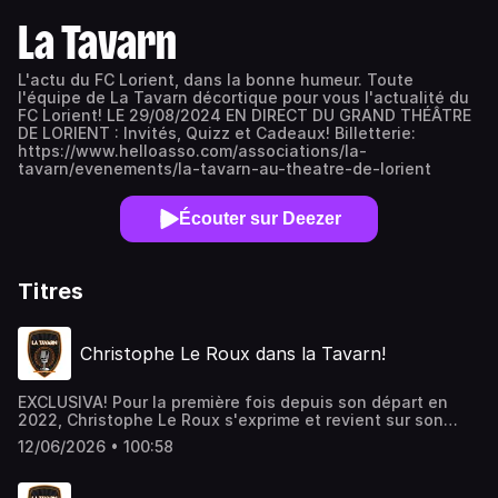
La Tavarn
L'actu du FC Lorient, dans la bonne humeur. Toute
l'équipe de La Tavarn décortique pour vous l'actualité du
FC Lorient! LE 29/08/2024 EN DIRECT DU GRAND THÉÂTRE
DE LORIENT : Invités, Quizz et Cadeaux! Billetterie:
https://www.helloasso.com/associations/la-
tavarn/evenements/la-tavarn-au-theatre-de-lorient
Écouter sur Deezer
Titres
Christophe Le Roux dans la Tavarn!
EXCLUSIVA! Pour la première fois depuis son départ en
2022, Christophe Le Roux s'exprime et revient sur son
parcours de dirigeant au FC Lorient commencé comme
12/06/2026 • 100:58
scout et terminé comme directeur sportif! Sa vision du
club, ses relations avec les coachs et le président Fery,
ses regrets et ses satisfactions et enfin son avis sur