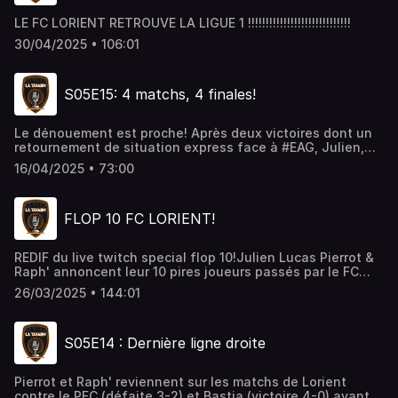
LE FC LORIENT RETROUVE LA LIGUE 1 !!!!!!!!!!!!!!!!!!!!!!!!!!!!!
30/04/2025 • 106:01
S05E15: 4 matchs, 4 finales!
Le dénouement est proche! Après deux victoires dont un
retournement de situation express face à #EAG, Julien,
Pierrot et Raph' se lancent dans les scenarios de fin de
16/04/2025 • 73:00
saison!
FLOP 10 FC LORIENT!
REDIF du live twitch special flop 10!Julien Lucas Pierrot &
Raph' annoncent leur 10 pires joueurs passés par le FC
Lorient! L'occasion de débattre et de se bagarrer!
26/03/2025 • 144:01
S05E14 : Dernière ligne droite
Pierrot et Raph' reviennent sur les matchs de Lorient
contre le PFC (défaite 3-2) et Bastia (victoire 4-0) avant