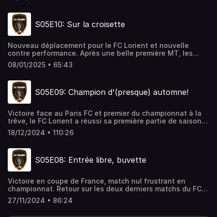
Lorientais est si peu animé et surtout réfléchir aux
perspectives du FC Lorient et plus largement du foot
français dans les années à venir.Retour également sur
S05E10: Sur la croisette
l'élimination face à l'#ASCANNES et la victoire à
l'extérieur face l'#USLDunkerque
Nouveau déplacement pour le FC Lorient et nouvelle
contre performance. Après une belle première MT, les
merlus s'inclinent face à Laval. Julien, Pierrot et Raph'
08/01/2025 • 65:43
reviennent sur cette défaite et sur la suite du calendrier
lorientais.
S05E09: Champion d'(presque) automne!
Victoire face au Paris FC et premier du championnat à la
trêve, le FC Lorient a réussi sa première partie de saison!
Retour sur le match et bilan de la phase aller avec Julien
18/12/2024 • 110:26
Lucas Pierrot et Raph!
S05E08: Entrée libre, buvette
Victoire en coupe de France, match nul frustrant en
championnat. Retour sur les deux derniers matchs du FC
Lorient et projection sur la fin de l'année avec Julien
27/11/2024 • 86:24
Pierrot et Rapha!