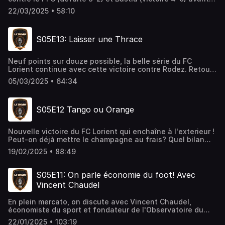
d'évoquer la suite du calendrier pour nos merlus et la
22/03/2025 • 58:10
dynamique de certains joueurs.
S05E13: Laisser une Thrace
Neuf points sur douze possible, la belle série du FC
Lorient continue avec cette victoire contre Rodez. Retour
sur le match et projection sur la confrontation contre le
05/03/2025 • 64:34
Paris FC que le monde du football attend avec Julien,
Pierrot et Raph'
S05E12 Tango ou Orange
Nouvelle victoire du FC Lorient qui enchaîne à l'exterieur !
Peut-on déjà mettre le champagne au frais? Quel bilan
pour le mercato? La relation avec Bournemouth est-elle
19/02/2025 • 88:49
une bonne chose? Julien Lucas Pierrot & Raph' en
discutent !
S05E11: On parle économie du foot! Avec
Vincent Chaudel
En plein mercato, on discute avec Vincent Chaudel,
économiste du sport et fondateur de l'Observatoire du
Sport Business, pour comprendre pourquoi le mercato
22/01/2025 • 103:19