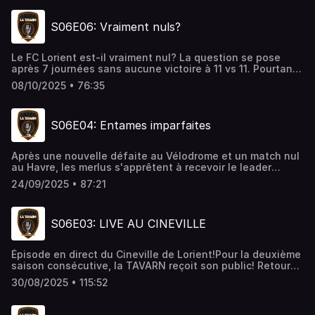
PSG et à Lens? On en sait rien, mais on essaie quand
même!Julien Lucas Pierrot et Raphaël gardent le moral et
S06E06: Vraiment nuls?
c'est déjà pas mal!
Le FC Lorient est-il vraiment nul? La question se pose
après 7 journées sans aucune victoire à 11 vs 11. Pourtant,
les arguments ne manquent pas pour être optimiste! Tour
08/10/2025 • 76:35
d'horizon avec Julien Pierrot et Raphaël!
S06E04: Entames imparfaites
Après une nouvelle défaite au Vélodrome et un match nul
au Havre, les merlus s'apprêtent à recevoir le leader
Monaco au Moustoir.L'occasion pour Julien Lucas et
24/09/2025 • 87:21
Pierrot de revenir sur le début de saison et discuter de
leurs satisfactions et déceptions après 5 journées.
S06E03: LIVE AU CINEVILLE
Épisode en direct du Cineville de Lorient!Pour la deuxième
saison consécutive, la TAVARN reçoit son public! Retour
sur le début de saison, jeux, et surtout interview de la
30/08/2025 • 115:52
recrue estivale des Merlus: Noah Cadiou!