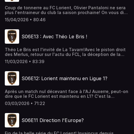
____________________________________________________________
Coup de tonnerre au FC Lorient, Olivier Pantaloni ne sera
plus l'entraineur du club la saison prochaine! On vous dit
tout sur les raisons du départ du technicien corse! Julien,
15/04/2026 • 80:46
Pierrot et Raphaël reviennent également sur les
changements annoncés au club, sur le match face à Lyon
et enfin proposent leurs 11 de légende du FC Lorient!
S06E13 : Avec Théo Le Bris !
____________________________________________________________Soutenez
La Tavarn à partir de 1€ par mois! https://fr.tipeee.com/la-
tavarn
Théo Le Bris est l'invité de La Tavarn!Avec le piston droit
des Merlus, retour sur l'actu du FCL, la déception de la
Coupe de France, la fin de championnat mais aussi un
11/03/2026 • 83:39
bilan de son parcours depuis les catégories jeunes de l'US
Montgermont jusqu'à son aventure en pro à Lorient sans
oublier son avenir à un an de la fin de son
S06E12: Lorient maintenu en Ligue 1?
contrat!___________________________________________________________
La Tavarn à partir de 1€ par mois! https://fr.tipeee.com/la-
tavarn
Après un match nul décevant face à l'AJ Auxerre, peut-on
dire que le FC Lorient est maintenu en L1? C'est la
question que Julien, Lucas et Pierrot se posent dans ce
03/03/2026 • 71:22
nouvel épisode avant de se tourner vers LE match de la
semaine: le 1/4 de finale de la Coupe face à Nice!Ha, et
Pierrot a réussi son pari du mois
S06E11 Direction l'Europe?
d'août!____________________________________________________________
La Tavarn à partir de 1€ par mois! https://fr.tipeee.com/la-
tavarn
Fin de la belle série du FC Lorient! Invaincus depuis