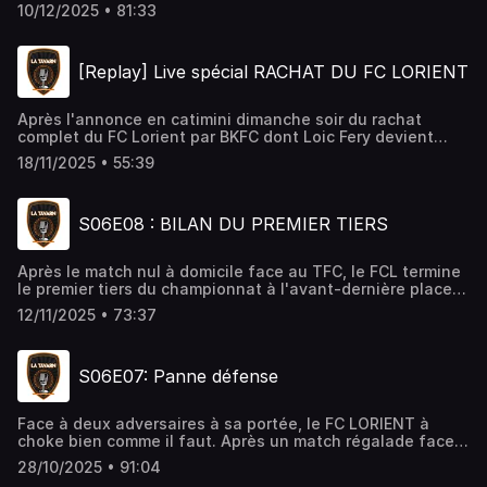
expliquer ce retournement de situation? Enfin une équipe
10/12/2025 • 81:33
type? Le système fonctionne-t-il ? Autant de questions
et bien d'autres auxquelles tentent de répondre Julien,
Pierrot et Raphaël !
[Replay] Live spécial RACHAT DU FC LORIENT
Après l'annonce en catimini dimanche soir du rachat
complet du FC Lorient par BKFC dont Loic Fery devient
actionnaire, retour en direct sur Twitter sur les raisons et
18/11/2025 • 55:39
inquiétudes derrière cette opération!
S06E08 : BILAN DU PREMIER TIERS
Après le match nul à domicile face au TFC, le FCL termine
le premier tiers du championnat à l'avant-dernière place.
Julien Lucas et Pierrot font le bilan!
12/11/2025 • 73:37
S06E07: Panne défense
Face à deux adversaires à sa portée, le FC LORIENT à
choke bien comme il faut. Après un match régalade face à
Brest, les merlus se sont totalement effondrés à Angers.
28/10/2025 • 91:04
Comment expliquer ces résultats ? Qu'espérer face au