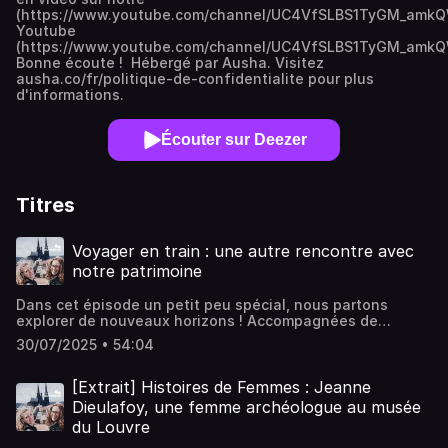
(https://www.youtube.com/channel/UC4VfSLBS1TyGM_amkQ
Youtube
(https://www.youtube.com/channel/UC4VfSLBS1TyGM_amkQ
Bonne écoute ! Hébergé par Ausha. Visitez
ausha.co/fr/politique-de-confidentialite pour plus
d'informations.
Écouter sur Deezer
Titres
Voyager en train : une autre rencontre avec
notre patrimoine
Dans cet épisode un petit peu spécial, nous partons
explorer de nouveaux horizons ! Accompagnées de
Gwénaëlle et Victor, nous vous partageons une autre
30/07/2025 • 54:04
manière de découvrir nos territoires et le patrimoine qui
s'y trouve.Voyager en train, pour des raisons écologiques
mais pas seulement...pour vivre un expérience, se créer
[Extrait] Histoires de Femmes : Jeanne
des souvenirs, découvrir des paysages méconnus,
Dieulafoy, une femme archéologue au musée
inaccessibles, se laisser le temps de découvrir, se dire que
du Louvre
l'on va revenir !Créateur du Média Voyagerentrain.fr