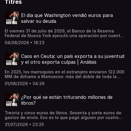
Titres
El día que Washington vendió euros para
salvar su deuda
El viernes 31 de julio de 2026, el Banco de la Reserva
Federal de Nueva York ejecutó una operación por cuenta
del Tesoro estadounidense a través de Goldman Sachs y
04/08/2026 • 18:23
Morgan Stanley. Compró yenes. No vendió dólares para
hacerlo: vendió euros. Es la primera intervención directa
de Washington sobre la divisa japonesa desde 2011, y
Caos en Ceuta: un país exporta a su juventud
aquella vez había un tsunami de por medio. Esta vez no
y el otro exporta culpas | Análisis
hay catástrofe visible. Lo que hay es un dólar que llegó a
rozar los 164 yenes, su nivel más alto desde 1986, un
En 2025, los marroquíes en el extranjero enviaron 122.000
Tokio que quemó hasta 58.970 millones de dólares en un
MM de dirhams a Marruecos: más del doble de toda la
solo jueves y una intervención récord de 11,7 billones de
inversión extranjera recibida. ¿A quién le interesa que su
yenes entre abril y mayo que no sirvió de nada. Pero el
01/08/2026 • 34:26
población emigre? ¿Quién se beneficia del coladero
paciente no está en Tokio. Cuatro días antes, la Reserva
ceutí? Learn more about your ad choices. Visit
Federal dejó los tipos sin tocar por séptimo mes
megaphone.fm/adchoices
consecutivo y el bono americano a treinta años se disparó
¿Por qué se están triturando millones de
hasta casi el 5,23%, máximo de diecinueve años. Japón
libros?
es el mayor tenedor extranjero de deuda pública
estadounidense, y cada yen que compra defendiendo su
Treinta y cinco euros de libros. Sesenta y siete euros de
moneda sale de una cartera llena de bonos del Tesoro. En
gastos de envío. Eso es lo que pagó alguien por cuatro
este episodio reconstruimos por qué la operación se
volúmenes descatalogados en una librería de segunda
diseñó en Camp David, por qué la contrapartida la puso la
31/07/2026 • 23:25
mano de Badalona, entre ellos uno sobre el mundo
segunda moneda de reserva del mundo sin que su banco