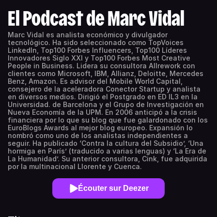
El Podcast de Marc Vidal
Marc Vidal es analista económico y divulgador
tecnológico. Ha sido seleccionado como TopVoices
LinkedIn, Top100 Forbes Influencers, Top100 Líderes
Innovadores Siglo XXI y Top100 Forbes Most Creative
People in Business. Lidera su consultora Allrework con
clientes como Microsoft, IBM, Allianz, Deloitte, Mercedes
Benz, Amazon. Es advisor del Mobile World Capital,
consejero de la aceleradora Conector Startup y analista
en diversos medios. Dirigió el Postgrado en ED IL3 en la
Universidad. de Barcelona y el Grupo de Investigación en
Nueva Economía de la UPM. En 2006 anticipó a la crisis
financiera por lo que su blog que fue galardonado con los
EuroBlogs Awards al mejor blog europeo. Expansión lo
nombró como uno de los analistas independientes a
seguir. Ha publicado ‘Contra la cultura del Subsidio’, ‘Una
hormiga en París’ (traducido a varias lenguas) y ‘La Era de
La Humanidad’. Su anterior consultora, Cink, fue adquirida
por la multinacional Llorente y Cuenca.
Écouter sur Deezer