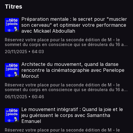
Titres
Préparation mentale : le secret pour "muscler
son cerveau" et optimiser votre performance
avec Mickael Abdoullah
Réservez votre place pour la seconde édition de M - le
sommet du corps en conscience qui se déroulera du 16 au
19 octobre 2025 !Mickael Abdoullah est ceinture noire de
20/11/2025 • 64:03
Jiu-Jitsu Brésilien et préparateur mental. Je suis ravi de
l'inviter à partager toutes ses ressources et son
expérience cette semaine.Nous avons abordé une
Architecte du mouvement, quand la danse
multitude de sujets :En quoi consiste la préparation
rencontre la cinématographie avec Penelope
mentale ?Comment la préparation mentale permet
Morout
d’optimiser la performance sportive ou entrepreneuriale
en gérant le stress et la confiance en soi ?Comment des
Réservez votre place pour la seconde édition de M - le
techniques issues de la Programmation Neurolinguistique
sommet du corps en conscience qui se déroulera du 16 au
(PNL) peuvent aider à fixer sa confiance et à s’adapter
19 octobre 2025 !Cette semaine, je vous invite à plonger
face aux imprévus ?Quels sont les dangers de l'hyper
06/11/2025 • 60:46
dans l'univers de Penelope Morout, danseuse,
performance ?Comment la régulation des émotions et
chorégraphe et enseignante de la méthode Fighting
l'éthique personnelle peuvent être utilisées comme
Monkey, dont le parcours est marqué par une remarquable
Le mouvement intégratif : Quand la joie et le
leviers de performance ?Pour Mickael, tout athlète ou
fusion des disciplines.Penelope, qui détient un double
jeu guérissent le corps avec Samantha
professionnel doit intégrer un "double projet" et cultiver
diplôme en danse et en architecture, partage comment
son imaginaire pour éviter de devenir une "machine"
Emanuel
elle parvient à gérer les défis d'une carrière
dénuée de plaisir..."L’enjeu ne prenne pas le pas sur le jeu
internationale, voyageant jusqu'à huit mois par an, et la
!" Merci pour votre fidélité !Pour aller plus loin, vous
Réservez votre place pour la seconde édition de M - le
difficulté de trouver l'équilibre entre sa vie