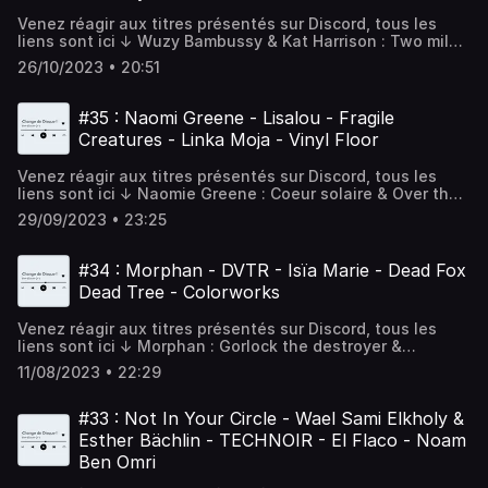
DiscordDiscord :
Venez réagir aux titres présentés sur Discord, tous les
https://discord.com/invite/wgxkGN3grGBluesky :
liens sont ici ↓ Wuzy Bambussy & Kat Harrison : Two miles
ecoutecapodcast.bsky.socialTwitter :
high & UnchartedCalicoco : Underneath & What ifBlack
@ecoute_caInstagram :
26/10/2023 • 20:51
Swan Dive Bomb : Deadly arrogant & Pray for meCrack
@ecoutecapodcasthttps://ecoutecapodcast.frFacebook :
Cowboy : Magnum 58 & Ces bottes sont faites pour
ecoutecapodcastContact : ecoutecapodcast@gmail.com
marcherMoonBurial : Rise of the ocean & Unequilibrium
#35 : Naomi Greene - Lisalou - Fragile
Foncez découvrir ces artistes sur Spotify :
Creatures - Linka Moja - Vinyl Floor
https://open.spotify.com/playlist/6D9CCIVhpOugfd5Ys9kYN
si=3cff10c684a74f10 Soutenir le podcast
Venez réagir aux titres présentés sur Discord, tous les
:http://tipeee.com/ecoute-ca Venez réagir sur
liens sont ici ↓ Naomie Greene : Coeur solaire & Over the
DiscordDiscord :
hillsLisalou : Rêve party & OrigamiFragile Creatures : The
https://discord.com/invite/wgxkGN3grGBluesky :
29/09/2023 • 23:25
meaning of life & Take it as it comesLinka Moja : Burnin &
ecoutecapodcast.bsky.socialTwitter :
OthersiderVinyl Floor : Clock with no hands - Stare scare &
@ecoute_caInstagram :
Pretty predictable Foncez découvrir ces artistes sur
@ecoutecapodcasthttps://ecoutecapodcast.frFacebook :
#34 : Morphan - DVTR - Isïa Marie - Dead Fox
Spotify :
ecoutecapodcastContact : ecoutecapodcast@gmail.com
Dead Tree - Colorworks
https://open.spotify.com/playlist/7DDhWRvQqh9vGMwcScB
si=3091a8c6e88d49db Soutenir le podcast
Venez réagir aux titres présentés sur Discord, tous les
:http://tipeee.com/ecoute-ca Venez réagir sur
liens sont ici ↓ Morphan : Gorlock the destroyer &
DiscordDiscord :
RotterdamnedDVTR : DVTR & VasectomiaIsïa Marie : Beau
https://discord.com/invite/wgxkGN3grGTwitter :
11/08/2023 • 22:29
miroir & VéloDead Fox Dead Tree : Slither away ; You won't
@ecoute_caInstagram :
be & Dancing on the lineColorworks : Skylarking ; This
@ecoutecapodcasthttps://ecoutecapodcast.frFacebook :
floating world & Radio Caroline Foncez découvrir ces
#33 : Not In Your Circle - Wael Sami Elkholy &
ecoutecapodcastContact : ecoutecapodcast@gmail.com
artistes sur Spotify :
Esther Bächlin - TECHNOIR - El Flaco - Noam
https://open.spotify.com/playlist/3rfIBmLdhmQ4KtUVZjapCq
Ben Omri
si=29072c5b53d347cc&pt=d5f6e3ca1f242e672fa0e26f32f0
Soutenir le podcast :http://tipeee.com/ecoute-ca Venez