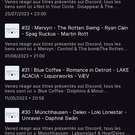
Venez réagir aux titres présentés sur Discord, tous les
réagir sur DiscordDiscord :
liens sont ici ↓Not In Your Circle : Disappear & The
https://discord.com/invite/wgxkGN3grGTwitter :
anchorWael Sami Elkholy & Esther Bächlin : Das Universum
@ecoute_caInstagram :
25/07/2023 • 23:00
lacht & BelongingTECHNOIR : The dreamer ; There was a
@ecoutecapodcasthttps://ecoutecapodcast.frFacebook :
time & NomadEl Flaco : Baby & UnflappableNoam Ben Omri
ecoutecapodcastContact : ecoutecapodcast@gmail.com
: Drop tune ; Come the fall & Revaha Foncez découvrir ces
#32 : Mervyn - The Rotten Swing - Ryan Cain
artistes sur Spotify :
- Spag Ruckus - Martin Rott
https://open.spotify.com/playlist/3NhIfbwDBh3etpgQ8cWGh
si=fef4c01dd44e4035 Soutenir le podcast
Venez réagir aux titres présentés sur Discord, tous les
:http://tipeee.com/ecoute-ca Venez réagir sur
liens sont ici ↓ Mervyn : Control & The bombThe Rotten
DiscordDiscord :
Swing : Cut me out & RaginRyan Cain : Cigarette and
https://discord.com/invite/wgxkGN3grGTwitter :
01/06/2023 • 21:00
money & Lustron on the moonSpag Ruckus : The last drop
@ecoute_caInstagram :
of oil & Imaginary doorsMartin Rott : Ascension ; Kinetic
@ecoutecapodcasthttps://ecoutecapodcast.frFacebook :
Theory & Acapulco Foncez découvrir ces artistes sur
ecoutecapodcastContact : ecoutecapodcast@gmail.com
#31 : Blue Coffee - Romance in Detroit - LAKE
Spotify :
ACACIA - Liquorworks - VÆV
https://open.spotify.com/playlist/3IGQnAN6a2W3A9bfWxm
si=bc7455e543c7409e Soutenir le podcast
Venez réagir aux titres présentés sur Discord, tous les
:http://tipeee.com/ecoute-ca Venez réagir sur
liens sont ici ↓ Blue Coffee : Dolphins & Minor
DiscordDiscord :
openingRomance in Detroit : Grow your own way & Hermes
https://discord.com/invite/wgxkGN3grGTwitter :
11/05/2023 • 20:58
runLAKE ACACIA : I will never break & What you see is
@ecoute_caInstagram :
what you not getLiquorworks : Life-data corrupted & I
@ecoutecapodcasthttps://ecoutecapodcast.frFacebook :
wish I could taste something one more time VÆV :
ecoutecapodcastContact : ecoutecapodcast@gmail.com
#30 : Münchhausen - Deleo - Loki Lonestar -
Malcontent & Lastenlaulu I will never break de LAKE
Unravel - Daphné Swân
ACACIA en live : https://www.youtube.com/watch?
v=XAk7hQN2Vhw) Foncez découvrir ces artistes sur
Venez réagir aux titres présentés sur Discord, tous les
Spotify :
liens sont ici ↓ Münchhausen : Lebenslauf & HowlDeleo :
https://open.spotify.com/playlist/6qdTojZUASlhKFS91wh2Bb