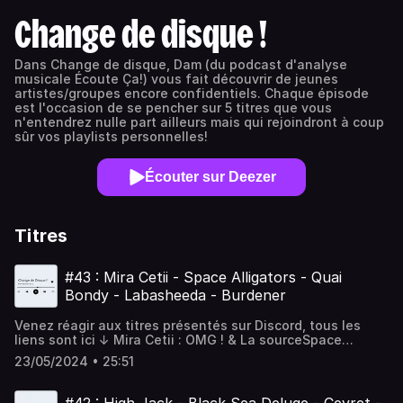
Change de disque !
Dans Change de disque, Dam (du podcast d'analyse
musicale Écoute Ça!) vous fait découvrir de jeunes
artistes/groupes encore confidentiels. Chaque épisode
est l'occasion de se pencher sur 5 titres que vous
n'entendrez nulle part ailleurs mais qui rejoindront à coup
sûr vos playlists personnelles!
Écouter sur Deezer
Titres
#43 : Mira Cetii - Space Alligators - Quai
Bondy - Labasheeda - Burdener
Venez réagir aux titres présentés sur Discord, tous les
liens sont ici ↓ Mira Cetii : OMG ! & La sourceSpace
Alligators : Brazil I am & Am I free with youQuai Bondy : My
23/05/2024 • 25:51
yellow car & The lost little fishLabasheeda : Fossils -
Minus minus & What remains is loveBurdener : Sewer -
Upside down & Highway water Foncez découvrir ces