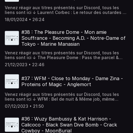
:http://tipeee.com/ecoute-ca Venez réagir sur
Venez réagir aux titres présentés sur Discord, tous les
DiscordDiscord :
liens sont ici ↓ Laurent Corbec : Le retour des outardes &
https://discord.com/invite/wgxkGN3grGBluesky :
Pleurer au soleilRodrigue : Rienphobe & Un petit mot de
ecoutecapodcast.bsky.socialTwitter :
18/01/2024 • 26:24
traversLolita Terrorist Sounds : Red carpet & Mind the
@ecoute_caInstagram :
gapVospher : Hemorrhage & Isolated SystemBonbon Noir :
@ecoutecapodcasthttps://ecoutecapodcast.frFacebook :
Lost in the steam - Bonbon noir & An absolute beginner
#38 : The Pleasure Dome - Mon amie
ecoutecapodcastContact : ecoutecapodcast@gmail.com
BONUS :Flying Pooh : Good morning sweet heart Foncez
Souffrance - Becoming A.D. - Notre-Dame of
découvrir ces artistes sur Spotify :
Tokyo - Marine Manasian
https://open.spotify.com/playlist/4FnnORTiYDe0ApwYaDHA
si=e290e41b03804885 Soutenir le podcast
Venez réagir aux titres présentés sur Discord, tous les
:http://tipeee.com/ecoute-ca Venez réagir sur
liens sont ici ↓ The Pleasure Dome : Pass the parcel &
DiscordDiscord :
InsaneMon Amie Souffrance : Wikicide & Pape
https://discord.com/invite/wgxkGN3grGBluesky :
21/12/2023 • 22:46
jouetBecoming A.D. : Crescent moon & Shattered
ecoutecapodcast.bsky.socialTwitter :
hopeNotre-Dame of Tokyo : Re-sleeve & HexagonMarine
@ecoute_caInstagram :
Manasian : Varvum es marmand ; Maqur im ser &
#37 : WFM - Close to Monday - Dame Zina -
@ecoutecapodcasthttps://ecoutecapodcast.frFacebook :
Hayastanin Foncez découvrir ces artistes sur Spotify :
ecoutecapodcastContact : ecoutecapodcast@gmail.com
Proteins of Magic - Anglemort
https://open.spotify.com/playlist/1svXZDiUtuSEyoHeGDC4hu
si=4728ecbfd60140b2 Soutenir le podcast
Venez réagir aux titres présentés sur Discord, tous les
:http://tipeee.com/ecoute-ca Venez réagir sur
liens sont ici ↓ WFM : Bel de nuit & Même job, même
DiscordDiscord :
salaireClose to Monday : Colors & PhotosDame Zina : Le
https://discord.com/invite/wgxkGN3grGBluesky :
07/12/2023 • 21:50
baise main & Intergalactic hitProteins of Magic : Lethal &
ecoutecapodcast.bsky.socialTwitter :
Flesh it outAnglemort : Virage & NLP Foncez découvrir ces
@ecoute_caInstagram :
artistes sur Spotify :
#36 : Wuzy Bambussy & Kat Harrison -
@ecoutecapodcasthttps://ecoutecapodcast.frFacebook :
https://open.spotify.com/playlist/0NApl6Lb10q8wt15jGNFwE
ecoutecapodcastContact : ecoutecapodcast@gmail.com
Calicoco - Black Swan Dive Bomb - Crack
si=c48492e6e1bc4861 Soutenir le podcast
Cowboy - MoonBurial
:http://tipeee.com/ecoute-ca Venez réagir sur