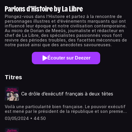
Parlons d'Histoire by La Libre
Plongez-vous dans l’Histoire et partez à la rencontre de
personnages illustres et d’événements marquants qui ont
influencé leur époque et notre civilisation contemporaine.
Au micro de Dorian de Meeûs, journaliste et rédacteur en
chef de La Libre, des spécialistes passionnés vous font
revivre des périodes troubles, des facettes méconnues de
notre passé ainsi que des anecdotes savoureuses.
Écouter sur Deezer
Titres
Ce drôle d’exécutif français à deux têtes
Voilà une particularité bien française. Le pouvoir exécutif
est mené par le président de la république et son premier
ministre. Un pouvoir à deux têtes. La formule consacrée
03/05/2024 • 44:50
par la constitution est connue : « Le président préside, le
gouvernement gouverne ». Mais dans la réalité, entre
l’Élysée et Matignon, le partage du pouvoir est loin d’être