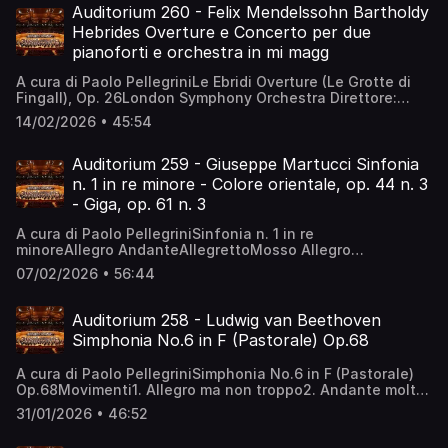
Karl Böhm
Auditorium 260 - Felix Mendelssohn Bartholdy
Hebrides Overture e Concerto per due
pianoforti e orchestra in mi magg
A cura di Paolo PellegriniLe Ebridi Overture (Le Grotte di
Fingall), Op. 26London Symphony Orchestra Direttore:
Claudio AbbadoConcerto per due pianoforti e orchestra in
14/02/2026 • 45:54
mi maggBertrand Chamayou - pianoJean-Frederic
Neuburger - pianoOrchestra di ParigiDirettore: Louis
Langrée
Auditorium 259 - Giuseppe Martucci Sinfonia
n. 1 in re minore - Colore orientale, op. 44 n. 3
- Giga, op. 61 n. 3
A cura di Paolo PellegriniSinfonia n. 1 in re
minoreAllegro AndanteAllegrettoMosso Allegro
risoluto Colore orientale, op. 44 n. 3 Giga, op. 61 n.
07/02/2026 • 56:44
3 Philharmonia OrchestraDirettore: Francesco D'Avalos
Auditorium 258 - Ludwig van Beethoven
Simphonia No.6 in F (Pastorale) Op.68
A cura di Paolo PellegriniSimphonia No.6 in F (Pastorale)
Op.68Movimenti1. Allegro ma non troppo2. Andante molto
mosso3. Allegro4. Allegro5. AllegrettoNew Philharmonia
31/01/2026 • 46:52
OrchestraDirettore: Otto Klemperer