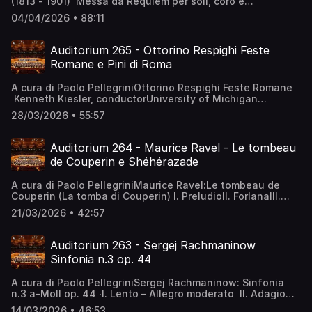
(1813 - 1901) Messa da Requiem per soli, coro e
orchestra 1. Introito e Kyrie (coro, solisti) 2. Sequenza: -
04/04/2026 • 88:11
Dies irae (coro) - Tuba mirum (coro) - Mors stupebit
(basso) - Liber scriptus (mezzosoprano, coro) - Quid sum
miser (soprano, mezzosoprano, tenore) - Rex tremendae
Auditorium 265 - Ottorino Respighi Feste
(solisti, coro) - Recordare (soprano, mezzosoprano) -
Romane e Pini di Roma
Ingemisco (tenore) - Confutatis (basso, coro) - Lacrymosa
(solisti, coro) 3. Offertorio (solisti): - Domine Jesu
A cura di Paolo PellegriniOttorino Respighi Feste Romane
Christe - Hostias 4. Sanctus (doppio coro) 5. Agnus Dei
Kenneth Kiesler, conductorUniversity of Michigan
(soprano, mezzosoprano, coro) 6. Comunione
Symphony OrchestraPini di Roma I pini di Villa
(mezzosoprano, tenore, basso): - Lux aeterna 7. Libera me
28/03/2026 • 55:57
BorghesePini presso una catacombaI pini del GianicoloI
(soprano, coro): - Libera me - Dies irae - Requiem
pini della via Appia Direttore: Sachio FujiokaOrchestra:
aeternam - Libera me Anja Harteros, soprano Elina
Orchestra Sinfonica Metropolitana di Tokyo
Garanca, mezzo-soprano Jonas Kaufman, tenore René
Auditorium 264 - Maurice Ravel - Le tombeau
Pape, basso Coro e Orchestra del Teatro alla Scala Daniel
de Couperin e Shéhérazade
Barenboim, direttore
A cura di Paolo PellegriniMaurice Ravel:Le tombeau de
Couperin (La tomba di Couperin) I. PreludioII. ForlanaIII.
MinuettoIV. Rigodone hr-Sinfonieorchester – Orchestra
21/03/2026 • 42:57
Sinfonica della Radio di Francoforte ∙Jaime Martín,
Direttore Maurice Ravel:Shéhérazade I. AsiaII. Il flauto
magicoIII. L'indifferente hr-Sinfonieorchester (Orchestra
Auditorium 263 - Sergej Rachmaninow
Sinfonica della Radio di Francoforte) ∙Christiane Karg,
Sinfonia n.3 op. 44
SopranoStanisław Skrowaczewski, Direttore
A cura di Paolo PellegriniSergej Rachmaninow: Sinfonia
n.3 a-Moll op. 44 ∙I. Lento – Allegro moderato II. Adagio
ma non troppo – Allegro vivace – Tempo come prima III.
14/03/2026 • 46:53