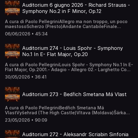
Auditorium 6 giugno 2026 - Richard Strauss -
Symphony No.2 in F Minor, Op.12
A cura di Paolo PellegriniAllegro ma non troppo, un poco
maestosoScherzo (Presto)Andante CantabileFinale
(Allegro Assai, Molto Appasionato)Deutsche Radio
06/06/2026 • 45:34
Philharmonie Saarbrücken Kaiserslautern Direttore
Hermann Bäumer
Auditorium 274 - Louis Spohr - Symphony
No.1 In E- Flat Major, Op.20
A cura di Paolo PellegriniLouis Spohr - Symphony No.1 In E-
Flat Major, Op.2001.- Adagio - Allegro 02.- Larghetto Con
Moto 03.- Scherzo: Allegro 04.- Finale: Allegretto SLOVAK
30/05/2026 • 36:41
STATE PHILHARMONIC ORCHESTRAConductor: Alfred
Walter
Auditorium 273 - Bedřich Smetana Má Vlast
A cura di Paolo PellegriniBedřich Smetana Má
VlastVyšehrad (The High Castle)Vltava (Moldava)Šárka
(Female warrior)Z ceských luhu a háju (From Bohemia's
23/05/2026 • 90:09
woods and fields)Tábor (Hussites city)Blaník (Sacred
mountain)Nikolaus Harnoncourt Concertgebouw
Auditorium 272 - Aleksandr Scriabin Sinfonia