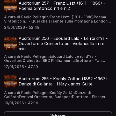
Auditorium 257 - Franz Liszt (1811 - 1886) -
Poema Sinfonico n.1 e n.2
A cura di Paolo PellegriniFranz Liszt (1811 - 1886)Poema
Sinfonico n.1 - Quel che si sente sulla montagna London
Philarmonic OrchestraDirettore: Bernard HaitinkPoema
24/01/2026 • 52:48
Sinfonico n.2 - Tasso. Lamento e
TrionfoGewandhausorchester LeipzigDirettore: Kurt
Masur
Auditorium 256 - Édouard Lalo - Le roi d'Ys -
Ouverture e Concerto per Violoncello in re
min
A cura di Paolo PellegriniÉdouard Lalo Le roi d'Ys -
OuvertureOrchestra: BBC PhilharmonicDirettore - Yan
Pascal TortelierConcerto per Violoncello in re minPrélude:
17/01/2026 • 47:10
Lento - Allegro maestosoIntermezzo: Andantino con moto
- Allegro prestoAndante - Allegro vivace BisJordi Cervelló:
Homenatge Fermín VILLANUEVA, violoncelloRomanian
Auditorium 255 - Kodály Zoltán (1882 -1967) -
Radio National OrchestraDirettore - Gabriel Bebeșelea
Danze di Galánta - Háry-János-Suite
A cura di Paolo PellegriniKodály ZoltánDanze di
GalántaFestival Orchestra, BudapestDirettore - Fischer
Iván Háry-János-Suite I. Preludio. La fiaba ha inizio II.
10/01/2026 • 42:14
Orologio musicale viennese III. Canzone IV. Battaglia e
sconfitta di Napoleone V. Intermezzo VI. Ingresso della
corte imperiale ∙ Orchestra Sinfonica della Radio di
Voir tout