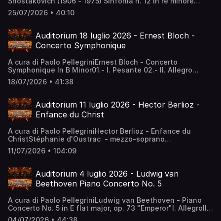
Shostakovich (1906 - 1975) Sinfonia n. 12 in re minore
"L'anno 1917", op. 112 1. Pietroburgo rivoluzionaria
25/07/2026 • 40:10
(Moderato - Allegro) 2. Razliv (Allegro - Adagio) 3. Aurora
(Allegro) attacca 4. L'alba dell'umanità (L'istesso
tempo) Gewandhausorchester Leipzig Riccardo Chailly,
Auditorium 18 luglio 2026 - Ernest Bloch -
direttore
Concerto Symphonique
A cura di Paolo PellegriniErnest Bloch - Concerto
Symphonique In B Minor01.- I. Pesante 02.- II. Allegro
Vivace 03.- III. Alegro Deciso SYMPHONY ORCHESTRA OF
18/07/2026 • 41:38
THE ESTATE ACADEMIC CAPELLA OF ST.
PETERSBURGDirettore: Alexander Tchernushenko
Auditorium 11 luglio 2026 - Hector Berlioz -
Enfance du Christ
A cura di Paolo PellegriniHector Berlioz - Enfance du
ChristStéphanie d'Oustrac - mezzo-soprano
(Marie)Stéphane Degout - baritone (Joseph)François Lis -
11/07/2026 • 104:09
bass (Herod)Choeur de Radio FranceOrchestre National de
FrancereJames Conlon - Direttore
Auditorium 4 luglio 2026 - Ludwig van
Beethoven Piano Concerto No. 5
A cura di Paolo PellegriniLudwig van Beethoven - Piano
Concerto No. 5 in E flat major, op. 73 "Emperor"I. AllegroII.
Adagio un poco motoIII. Rondo. AllegroConductor: Leonard
04/07/2026 • 44:38