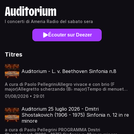
Auditorium
I concerti di Ameria Radio del sabato sera
Écouter sur Deezer
Titres
Auditorium - L. v. Beethoven Sinfonia n.8
A cura di Paolo PellegriniAllegro vivace e con brio (F
major)Allegretto scherzando (B♭ major)Tempo di menuetto
(F major)Allegro vivace (F major)West-Eastern Divan
01/08/2026 • 29:01
OrchestraDaniel Barenboim, direttore
Auditorium 25 luglio 2026 - Dmitri
Shostakovich (1906 - 1975) Sinfonia n. 12 in re
minore
a cura di Paolo Pellegrini PROGRAMMA Dmitri