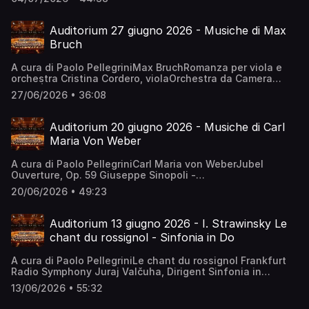
BernsteinPiano: Krystian Zimerman Vienna Philharmonic
Orchestra
Auditorium 27 giugno 2026 - Musiche di Max
Bruch
A cura di Paolo PellegriniMax BruchRomanza per viola e
orchestra Cristina Cordero, violaOrchestra da Camera
ANDRÉS SEGOVIADirettore: Victor AmbroaConcerto per
27/06/2026 • 36:08
violino n. 1 ∙I. Preludio. Allegro moderato II. Adagio III.
Finale. Allegro energico Orchestra Sinfonica della Radio di
Francoforte Hilary Hahn, violino Andrés Orozco-Estrada,
Auditorium 20 giugno 2026 - Musiche di Carl
direttore ∙
Maria Von Weber
A cura di Paolo PellegriniCarl Maria von WeberJubel
Ouverture, Op. 59 Giuseppe Sinopoli -
conductorSächsische Staatskapelle DresdenKonzert für
20/06/2026 • 49:23
Fagott und Orchester F-Dur op. 75Valeria Curti,
FagottCollegium Musicum Basel Jan Schultsz,
conductorSymphony No.2 In C Major, J 5101.- Allegro 02.-
Auditorium 13 giugno 2026 - I. Strawinsky Le
Adagio Ma non Troppo 03.- Menuetto And Trio 04.- Finale:
chant du rossignol - Sinfonia in Do
Scherzo Presto QUEENSLAND PHILHARMONIC
ORCHESTRAJohn Georgiadis, Conductor
A cura di Paolo PellegriniLe chant du rossignol Frankfurt
Radio Symphony Juraj Valčuha, Dirigent Sinfonia in
DoOrchestra della Svizzera ItalianaDiretta da Alexander
13/06/2026 • 55:32
Vedernikov