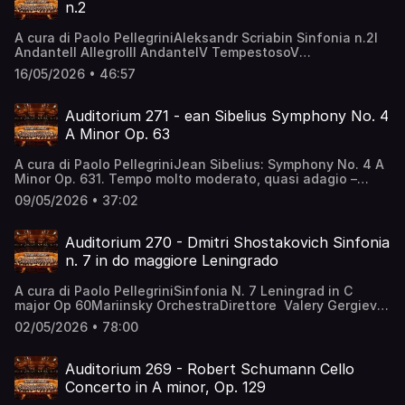
n.2
A cura di Paolo PellegriniAleksandr Scriabin Sinfonia n.2I
AndanteII AllegroIII AndanteIV TempestosoV
MaestosoSaint Petersburg Symphony (Russia)Saint
16/05/2026 • 46:57
Petersburg PhilharmoniaAlexis Soriano, conductor
Auditorium 271 - ean Sibelius Symphony No. 4
A Minor Op. 63
A cura di Paolo PellegriniJean Sibelius: Symphony No. 4 A
Minor Op. 631. Tempo molto moderato, quasi adagio –
Adagio – Tempo I – Adagio – Tempo I2. Allegro molto
09/05/2026 • 37:02
vivace – Tranquillo – Doppio più lento 3. Il tempo largo4.
AllegroHerbert Blomstedt, conductorFinnish Radio
Symphony Orchestra
Auditorium 270 - Dmitri Shostakovich Sinfonia
n. 7 in do maggiore Leningrado
A cura di Paolo PellegriniSinfonia N. 7 Leningrad in C
major Op 60Mariinsky OrchestraDirettore Valery GergievI.
Allegretto:II. Moderato (poco allegretto):III. Adagio:IV.
02/05/2026 • 78:00
Allegro non troppo:
Auditorium 269 - Robert Schumann Cello
Concerto in A minor, Op. 129