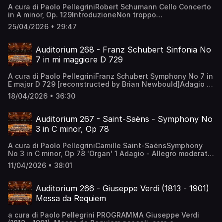
A cura di Paolo PellegriniRobert Schumann Cello Concerto
in A minor, Op. 129IntroduzioneNon troppo
allegroAdagio)Molto vivace Violoncello - Mstislav
25/04/2026 • 29:47
RostropovichOrchestra: Orchestre National de
FranceDirettore - Leonard Bernstein
Auditorium 268 - Franz Schubert Sinfonia No
7 in mi maggiore D 729
A cura di Paolo PellegriniFranz Schubert Symphony No 7 in
E major D 729 [reconstructed by Brian Newbould]Adagio —
AllegroAndanteScherzo: AllegroAllegro giustoDanmarks
18/04/2026 • 36:30
Radio SymfoniOrkestret Direttore - Andrew Manze
Auditorium 267 - Saint-Saëns - Symphony No
3 in C minor, Op 78
A cura di Paolo PellegriniCamille Saint-SaënsSymphony
No 3 in C minor, Op 78 'Organ' 1 Adagio - Allegro moderato
- Poco adagio2 Allegro moderato - Presto - Maestoso -
11/04/2026 • 38:01
Allegro Thierry Escaich, organ Orchestre de ParisPaavo
Järvi, conductor
Auditorium 266 - Giuseppe Verdi (1813 - 1901)
Messa da Requiem
a cura di Paolo Pellegrini PROGRAMMA Giuseppe Verdi