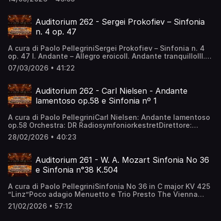
Allegro – Allegro vivace – Allegro (Tempo primo) –Andante
con moto – Allegretto – Allegro – Allegro vivace hr-
Sinfonieorchester – Frankfurt Radio Symphony ∙Direttore
Auditorium 262 - Sergei Prokofiev – Sinfonia
Andris Poga
n. 4 op. 47
A cura di Paolo PellegriniSergei Prokofiev – Sinfonia n. 4
op. 47 I. Andante – Allegro eroicoII. Andante tranquilloIII.
Moderato, quasi allegrettoIV. Allegro risolutoOrchestra
07/03/2026 • 41:22
Sinfonica del Teatro Mariinsky di San PietroburgoValery
Gergiev - direttore
Auditorium 262 - Carl Nielsen - Andante
lamentoso op.58 e Sinfonia nº 1
A cura di Paolo PellegriniCarl Nielsen: Andante lamentoso
op.58 Orchestra: DR RadiosymfoniorkestretDirettore:
Rafael Kubelík Sinfonia nº 1Allegro
28/02/2026 • 40:23
orgoglioso Andante Allegro comodo Finale: Allegro con
fuoco Orchesta: Sinfónica de GaliciaDirettore: Robert
Spano
Auditorium 261 - W. A. Mozart Sinfonia No 36
e Sinfonia n°38 K.504
A cura di Paolo PellegriniSinfonia No 36 in C major KV 425
”Linz”Poco adagio Menuetto e Trio Presto The Vienna
Philharmonic Orchestra Carlos Kleiber ConductsDirettore:
21/02/2026 • 57:12
Carlos KleiberSinfonia n°38 K.504 "Prague" Adagio -
Allegro Andante Presto Berliner PhilharmonikerDirettore: