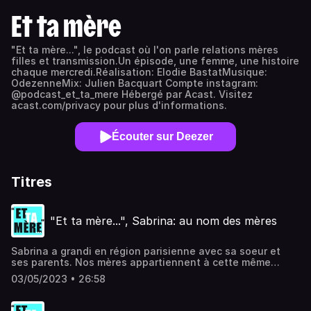
Et ta mère
"Et ta mère...", le podcast où l'on parle relations mères
filles et transmission.Un épisode, une femme, une histoire
chaque mercredi.Réalisation: Elodie BastatMusique:
OdezenneMix: Julien Bacquart Compte instagram:
@podcast_et_ta_mere Hébergé par Acast. Visitez
acast.com/privacy pour plus d'informations.
Écouter sur Deezer
Titres
"Et ta mère...", Sabrina: au nom des mères
Sabrina a grandi en région parisienne avec sa soeur et
ses parents. Nos mères appartiennent à cette même
génération de femmes qui travaillaient beaucoup et
03/05/2023 • 26:58
pouvaient enfin tenter de s'émanciper. Avec pour
conséquence l'absence...Si elle a conservé certaines
forces émanant de sa mère, Sabrina a aussi choisi de