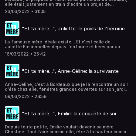
Hébergé par Acast. Visitez acast.com/privacy pour plus
elle était justement en train d'écrire un projet de
d'informations.
documentaire sur l'histoire de sa mère. Marquée par son
23/03/2022 • 31:05
modèle maternel, Yasmina a choisi, elle, un autre schéma:
celui de l'indépendance.Yasmina, c'est une femme
puissante, inspirée à l'origine de sa grand-mère
"Et ta mère...", Juliette: le poids de l'héroine
paternelle.Réalisation: Elodie BastatMusique: Odezenne
Hébergé par Acast. Visitez acast.com/privacy pour plus
d'informations.
La fameuse mère idéale existe... Et c'est celle de
Juliette.Fusionnelles depuis l'enfance et liées par un
évènement tragique, Juliette et sa mère c'est une grande
16/03/2022 • 25:42
histoire d'amour.Mais une fois devenue maman, Juliette a
ressenti le poids de la perfection, le poids de son
héroine... Réalisation: Elodie BastatMusique: Odezenne
"Et ta mère...", Anne-Céline: la survivante
Hébergé par Acast. Visitez acast.com/privacy pour plus
d'informations.
Anne-Céline, c'est à Bordeaux que je la rencontre un soir
d'été chez elle, fenêtres grandes ouvertes sur son jardin
partagé avec ses jeunes colocataires. A peine arrivée, elle
09/03/2022 • 26:59
me propose un verre et une cigarette. Mais au-delà de
son accueil chaleureux, ce qui me frappe surtout chez
elle, c'est à la fois sa force et sa fragilité.Anne-Céline,
"Et ta mère...", Emilie: la conquête de soi
c'est une survivante qui revient de loin et qui a dû se
construire avec l'absence de sa mère.Réalisation: Elodie
BastatMusique: Odezenne Hébergé par Acast. Visitez
Depuis toute petite, Emilie voulait devenir sa mère
acast.com/privacy pour plus d'informations.
Christine. Tout faire comme elle, être à la hauteur comme