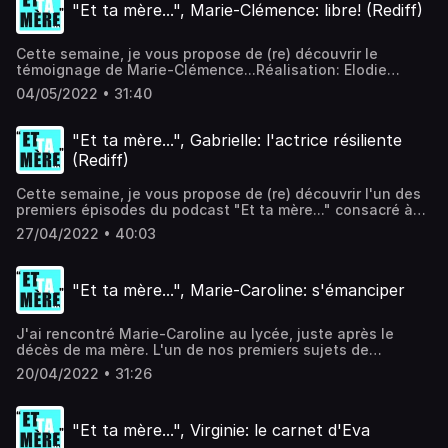
"Et ta mère...", Marie-Clémence: libre! (Rediff)
douloureux d'en faire le deuil... Vanessa, c'est une
histoire à la fois difficile et magnifique. Une histoire qui
vous fait du bien.Elle est la preuve que l'amour, lorsqu'il
Cette semaine, je vous propose de (re) découvrir le
est bien là, est éternel.Réalisation: Elodie
témoignage de Marie-Clémence...Réalisation: Elodie
BASTATMusique: Odezenne Hébergé par Acast. Visitez
BASTATMusique: Odezenne Hébergé par Acast. Visitez
acast.com/privacy pour plus d'informations.
04/05/2022 • 31:40
acast.com/privacy pour plus d'informations.
"Et ta mère...", Gabrielle: l'actrice résiliente
(Rediff)
Cette semaine, je vous propose de (re) découvrir l'un des
premiers épisodes du podcast "Et ta mère..." consacré à
l'actrice Gabrielle Lazure...Réalisation: Elodie
27/04/2022 • 40:03
BASTATMusique: Odezenne Hébergé par Acast. Visitez
acast.com/privacy pour plus d'informations.
"Et ta mère...", Marie-Caroline: s'émanciper
J'ai rencontré Marie-Caroline au lycée, juste après le
décès de ma mère. L'un de nos premiers sujets de
discussion d'ailleurs... Et puis nous avons grandi
20/04/2022 • 31:26
ensemble, jamais loin l'une de l'autre, ni de sa famille à
laquelle je suis très attachée. C'est d'ailleurs dans le
studio d'Odezenne, le groupe de son frère Alix, que nous
"Et ta mère...", Virginie: le carnet d'Eva
réalisons son interview.Le moment est chargé. Pour elle,
comme pour moi.Marie-Caroline fait partie de mes amies