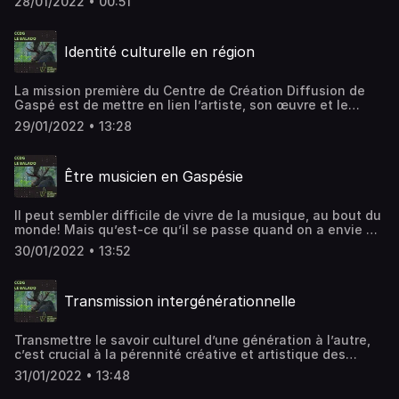
28/01/2022 • 00:51
culturelle en région, d’accès à la culture sur notre
territoire et de transmission intergénérationnelle. Hébergé
par Acast. Visitez acast.com/privacy pour plus
Identité culturelle en région
d'informations.
La mission première du Centre de Création Diffusion de
Gaspé est de mettre en lien l’artiste, son œuvre et le
public et de s’assurer que tous les intervenants se
29/01/2022 • 13:28
rencontrent à travers les arts de la scène. On va à la
rencontre de jeunes de secondaire en spectacle et de
vieux jeunes du Spectacle En direct de chez nous, avec
Être musicien en Gaspésie
qui on discute d’identité culturelle en région. Hébergé par
Acast. Visitez acast.com/privacy pour plus d'informations.
Il peut sembler difficile de vivre de la musique, au bout du
monde! Mais qu’est-ce qu’il se passe quand on a envie de
revenir ou de rester dans son patelin? On jase avec les
30/01/2022 • 13:52
artistes de territoire, de son influence sur la créativité et
de la particularité d’être musicien en région. Hébergé par
Acast. Visitez acast.com/privacy pour plus d'informations.
Transmission intergénérationnelle
Transmettre le savoir culturel d’une génération à l’autre,
c’est crucial à la pérennité créative et artistique des
régions. Dans cet épisode, on parle de l’importance de la
31/01/2022 • 13:48
transmission entre les générations et on aura quelques
conseils de vieux routiers. Hébergé par Acast. Visitez