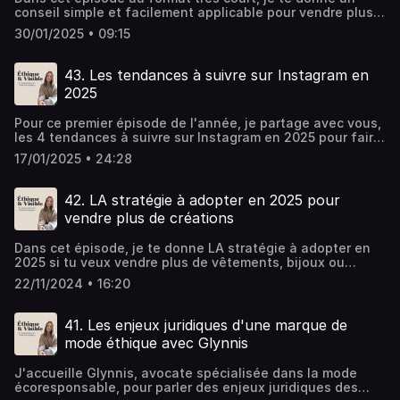
conseil simple et facilement applicable pour vendre plus
de créations !Et si tu as envie de te faciliter la vie en 2025
30/01/2025 • 09:15
avec un calendrier composé de 365 idées de posts,
stories et reels imaginés pour les marques de mode et de
bijoux éthiques, c'est par ici !Mon compte Instagram :
43. Les tendances à suivre sur Instagram en
@sustainable_academyHébergé par Ausha. Visitez
2025
ausha.co/politique-de-confidentialite pour plus
d'informations.
Pour ce premier épisode de l'année, je partage avec vous,
les 4 tendances à suivre sur Instagram en 2025 pour faire
décoller le compte de ta marque de mode ou de bijoux
17/01/2025 • 24:28
éthique !Et si tu as envie de démarrer l’année avec 365
contenus qui répondent aux tendances de l’année à venir
et qui t’apportent de la visibilité, de l’engagement et des
42. LA stratégie à adopter en 2025 pour
ventes, j’ai créé ton calendrier Instagram 2025. Découvre-
vendre plus de créations
le juste ici.Hébergé par Ausha. Visitez ausha.co/politique-
de-confidentialite pour plus d'informations.
Dans cet épisode, je te donne LA stratégie à adopter en
2025 si tu veux vendre plus de vêtements, bijoux ou
accessoires.Pour en savoir plus Sustainable Launch,
22/11/2024 • 16:20
rendez-vous ici 🤎Hébergé par Ausha. Visitez
ausha.co/politique-de-confidentialite pour plus
d'informations.
41. Les enjeux juridiques d'une marque de
mode éthique avec Glynnis
J'accueille Glynnis, avocate spécialisée dans la mode
écoresponsable, pour parler des enjeux juridiques des