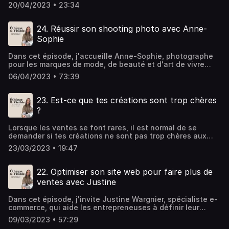
éthique ! Pour plus de conseils, je t'invite à t'inscrire à ma
20/04/2023 • 23:34
newsletter "Sous toutes les coutures" :
https://www.thesustainableacademy.com/ Bonne écoute
:)Hébergé par Ausha. Visitez ausha.co/politique-de-
24. Réussir son shooting photo avec Anne-
confidentialite pour plus d'informations.
Sophie
Dans cet épisode, j'accueille Anne-Sophie, photographe
pour les marques de mode, de beauté et d'art de vivre
engagées afin qu'elle nous donne tous les bons
06/04/2023 • 73:39
ingrédients d'un shooting bien organisé et réussi. Si tu
veux découvrir l'univers d'Anne-Sophie ou travailler avec
elle, voici ses liens : ➡️ Son compte Instagram ➡️ Son
23. Est-ce que tes créations sont trop chères
site Hébergé par Ausha. Visitez ausha.co/politique-de-
?
confidentialite pour plus d'informations.
Lorsque les ventes se font rares, il est normal de se
demander si tes créations ne sont pas trop chères aux
yeux de ton audience. Mais avant d'envisager une baisse
23/03/2023 • 19:47
de tes prix, j'aimerais te donner des pistes de réflexion
pour optimiser ta communication et aider ta cliente idéale
à dépasser ce blocage qui n'en est souvent pas un. Pour
22. Optimiser son site web pour faire plus de
plus de conseils ➡️
ventes avec Justine
https://www.instagram.com/sustainable_academy/
Hébergé par Ausha. Visitez ausha.co/politique-de-
Dans cet épisode, j'invite Justine Wargnier, spécialiste e-
confidentialite pour plus d'informations.
commerce, qui aide les entrepreneuses à définir leur
identité de marque et à créer leur eshop 👩🏻‍💻 Elle va te
09/03/2023 • 57:29
donner plein de clefs et d'astuces pour améliorer ton site