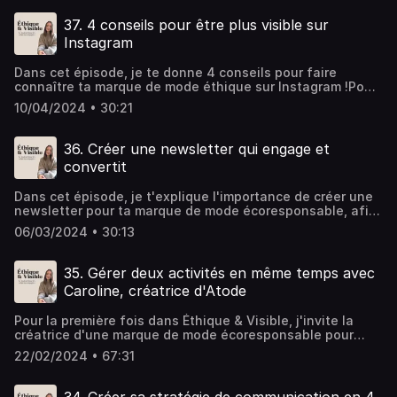
newsletter "Sous toutes les coutures"Suis mon compte
Instagram "Sustainable Academy"💌 Tu aimerais travailler
37. 4 conseils pour être plus visible sur
avec moi ? Réserve un appel découverte juste ici. Hébergé
Instagram
par Ausha. Visitez ausha.co/politique-de-confidentialite
pour plus d'informations.
Dans cet épisode, je te donne 4 conseils pour faire
connaître ta marque de mode éthique sur Instagram !Pour
en savoir plus sur mes services et ma formation, rendez-
10/04/2024 • 30:21
vous ici. Hébergé par Ausha. Visitez ausha.co/politique-
de-confidentialite pour plus d'informations.
36. Créer une newsletter qui engage et
convertit
Dans cet épisode, je t'explique l'importance de créer une
newsletter pour ta marque de mode écoresponsable, afin
de créer une communauté fan de tes créations éthiques,
06/03/2024 • 30:13
de convertir ton audience en clientes et de fidéliser tes
clientes actuelles.🌱 Découvre la Sustainable Academy, le
programme en ligne pensé pour les créatrices de mode
35. Gérer deux activités en même temps avec
engagées qui souhaitent développer leur marque de mode
Caroline, créatrice d'Atode
responsable. Hébergé par Ausha. Visitez
ausha.co/politique-de-confidentialite pour plus
Pour la première fois dans Éthique & Visible, j'invite la
d'informations.
créatrice d'une marque de mode écoresponsable pour
partager son expérience.Caroline a fondé Atode, une
22/02/2024 • 67:31
marque de mode éthique en 2015. Depuis, elle a renforcé
son activité en proposant un service de Conseillère en
Image. Dans cet épisode, elle nous raconte comment elle