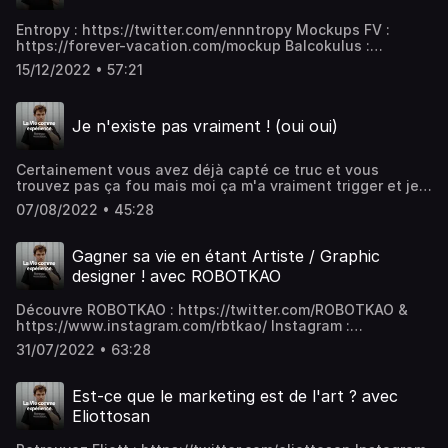
Entropy : https://twitter.com/ennntropy Mockups FV :
https://forever-vacation.com/mockup Balcokulus :
https://www.instagram.com/balcokulus/ Instagram :
15/12/2022 • 57:21
https://www.instagram.com/f1ub/ Twitter :
https://twitter.com/ImFlub Forever Vacation :
https://www.forever-vacation.com
Je n'existe pas vraiment ! (oui oui)
Certainement vous avez déjà capté ce truc et vous
trouvez pas ça fou mais moi ça m'a vraiment trigger et je
voulais partager ! Instagram :
07/08/2022 • 45:28
https://www.instagram.com/f1ub/ Twitter :
https://twitter.com/ImFlub Forever Vacation :
https://www.forever-vacation.com
Gagner sa vie en étant Artiste / Graphic
designer ! avec ROBOTKAO
Découvre ROBOTKAO : https://twitter.com/ROBOTKAO &
https://www.instagram.com/rbtkao/ Instagram :
https://www.instagram.com/f1ub/ Twitter :
31/07/2022 • 63:28
https://twitter.com/ImFlub Forever Vacation :
https://www.forever-vacation.com
Est-ce que le marketing est de l'art ? avec
Eliottosan