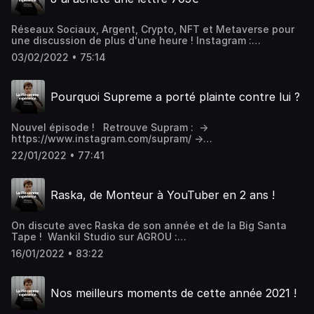
https://www.youtube.com/channel/UCHW4DMIaBmTGGGPmb
Worldwide : https://instagram.com/racerworldwide &
Dsg/videos Racer Worldwide -
https://www.youtube.com/c/RACERWORLDWIDE Atelier
https://www.youtube.com/c/RACERWORLDWIDE/videos La
Réseaux Sociaux, Argent, Crypto, NFT et Metaverse pour
Missor : https://www.youtube.com/c/Missor 99REFERENCE
Compagnie -
une discussion de plus d'une heure ! Instagram :
: https://twitter.com/99reference Instagram :
https://www.youtube.com/channel/UC5zjXxowFve801IdJKYQ
https://www.instagram.com/f1ub/ Twitter :
https://www.instagram.com/f1ub/ Twitter :
Instagram : https://www.instagram.com/f1ub/ Twitter :
03/02/2022 • 75:14
https://twitter.com/ImFlub Forever Vacation :
https://twitter.com/ImFlub Forever Vacation :
https://twitter.com/ImFlub Forever Vacation :
https://www.forever-vacation.com
https://www.forever-vacation.com
https://www.forever-vacation.com
Pourquoi Supreme a porté plainte contre lui ?
Nouvel épisode ! Retrouve Supram : →
https://www.instagram.com/supram/ →
https://twitter.com/supram_ → https://www.supram.fr/ →
22/01/2022 • 77:41
https://www.supram.art/ Instagram :
https://www.instagram.com/f1ub/ Twitter :
https://twitter.com/ImFlub Forever Vacation :
Raska, de Monteur à YouTuber en 2 ans !
https://www.forever-vacation.com
On discute avec Raska de son année et de la Big Santa
Tape ! Wankil Studio sur AGROU :
https://www.youtube.com/watch?v=JypfacK_mks
16/01/2022 • 83:22
Recommandations de RASKA :
https://www.binge.audio/podcast/les-couilles-sur-la-
table https://www.youtube.com/playlist?
Nos meilleurs moments de cette année 2021 !
list=PLSkidoCR8oB3HDB-QSDlwGYbjeb5Ra4wG
https://www.youtube.com/playlist?