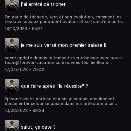
j'ai arrêté de tricher
On parle de tricherie, tern et son évolution, comment les
réseaux sociaux pourraient évoluer et se transformer. tu
veux bosser avec nous : team@forever-vacation.com
14/10/2023 • 65:21
(envois tes meilleurs création, montres nous ce que tu
sais faire) Instagram : https://www.instagram.com/f1ub/
Twitter : https://twitter.com/ImFlub Forever Vacation :
je me suis versé mon premier salaire !!
https://www.forever-vacation.com tern : https://in.tern.et/
sacré update depuis le temps tu veux bosser avec nous :
team@forever-vacation.com (envois tes meilleurs
création, montres nous ce que tu sais faire) Ouvrir un
12/07/2023 • 79:42
compte shine : https://c3po.link/QWSaUunhvE Instagram :
https://www.instagram.com/f1ub/ Twitter :
https://twitter.com/ImFlub Forever Vacation :
que faire après "la réussite" ?
https://www.forever-vacation.com tern : https://in.tern.et/
Épisode assez particulier mais je voulais absolument
documenter ce qui se passe dans ma tête suite à ce
dernier drop ! Instagram :
10/03/2023 • 99:34
https://www.instagram.com/f1ub/ Twitter :
https://twitter.com/ImFlub Forever Vacation :
https://www.forever-vacation.com
salut, ça date ?