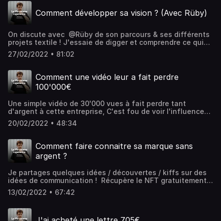
Comment développer sa vision ? (Avec Rüby)
On discute avec @Rüby de son parcours & ses différents
projets textile ! J'essaie de digger et comprendre ce qui
se passe dans sa tête en gros mdrrr Posez vos questions
27/02/2022 • 81:02
pour la FAQ → https://forms.gle/cW4ejazrgWFysAMj7
_____________________________________ Retrouvez Rüby :
https://www.youtube.com/channel/UCKcGNErqIdCEfQBmZ6
Comment une vidéo leur a fait perdre
Old Time Fever : https://www.oldtimefever.com
100'000€
Une simple vidéo de 30'000 vues à fait perdre tant
d'argent à cette entreprise, C'est fou de voir l'influence
qu'on peut avoir avec ces actions anodines ! Partages ton
20/02/2022 • 48:34
avis sur Forever Vacation →
https://g.page/r/CR0NSeKB7LDvEB0/review Et envois mon
un screen sur Insta → https://www.instagram.com/f1ub/
Comment faire connaitre sa marque sans
Discord : https://forever.vacations/discord Mes
argent ?
recommandations à Brian : Chris Conrady -
https://www.youtube.com/user/InvolvingChris/videos
Je partages quelques idées / découvertes / kiffs sur des
Fidias -
idées de communication ! Récupère le NFT gratuitement
https://www.youtube.com/channel/UC3tTW_eJTV___rSUkUM
→ https://www.instagram.com/f1ub/ Rejoins notre Discord
Sumsub - https://www.youtube.com/c/Sumsubcom/videos
13/02/2022 • 67:42
→ http://forever.vacations/discord Mon Twitter
Leon Hendrix - https://www.youtube.com/watch?
Crypto/NFT → https://www.twitter.com/usernameflub
v=EuDqryyMAHc&ab_channel=LeonHendrix Hamza
CRTZ : https://instagram.com/crtz.rtw PPSC :
Unfiltered -
J'ai acheté une lettre 705€
https://instagram.com/pleasepaulostopcappin Racer