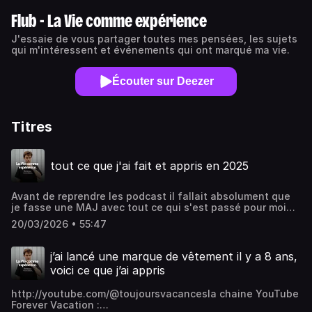
Flub - La Vie comme expérience
J'essaie de vous partager toutes mes pensées, les sujets
qui m'intéressent et événements qui ont marqué ma vie.
Écouter sur Deezer
Titres
tout ce que j'ai fait et appris en 2025
Avant de reprendre les podcast il fallait absolument que
je fasse une MAJ avec tout ce qui s'est passé pour moi
sur cette dernière année ! Instagram :
20/03/2026 • 55:47
https://www.instagram.com/f1ub/Twitter :
https://twitter.com/ImFlubForever Vacation :
https://www.forever-vacation.comtern : https://in.tern.et/
j’ai lancé une marque de vêtement il y a 8 ans,
voici ce que j’ai appris
http://youtube.com/@toujoursvacancesla chaine YouTube
Forever Vacation :