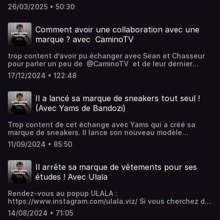
http://youtube.com/@toujoursvacancestu veux bosser
26/03/2025 • 50:30
avec nous : team@forever-vacation.com(envois tes
meilleurs création, montres nous ce que tu sais
faire)Instagram : https://www.instagram.com/f1ub/Twitter
Comment avoir une collaboration avec une
: https://twitter.com/ImFlubForever Vacation :
marque ? avec ​⁠ CaminoTV
https://www.forever-vacation.comtern : https://in.tern.et/
trop content d’avoir pu échanger avec Sean et Chasseur
pour parler un peu de @CaminoTV et de leur dernier
projet :) Crée ta veste adidas sur
17/12/2024 • 122:48
http://caminotv.com/communitee jusqu’au 22 Décembre.
La meilleure gagnera ⬇️ - 2000€ - sa collaboration avec
adidas - un % des bénéfices des ventes - un voyage au
Il a lancé sa marque de sneakers tout seul !
siège adidas 🇩🇪 Le thème de la veste ? Elle doit
(Avec Yams de Bandozi)
représenter un endroit que t’aimes, où tu te sens chez toi
! Partage l’opportunité à tes potes, et vote pour eux dans
Trop content de cet échange avec Yams qui a créé sa
la galerie : soutenir c’est aussi important que créer. 🙏.
marque de sneakers. Il lance son nouveau modèle
prochainement, allez le suivre !! Yams :
11/09/2024 • 85:50
https://www.instagram.com/yams_9102/ Bandozi :
https://www.instagram.com/bandozi.9102/ tu veux bosser
avec nous : team@forever-vacation.com (envois tes
Il arrête sa marque de vêtements pour ses
meilleurs création, montres nous ce que tu sais faire)
études ! Avec Ulala
Instagram : https://www.instagram.com/f1ub/ Twitter :
https://twitter.com/ImFlub Forever Vacation :
Rendez-vous au popup ULALA :
https://www.forever-vacation.com tern : https://in.tern.et/
https://www.instagram.com/ulala.viz/ Si vous cherchez du
matos de sérigraphie :
14/08/2024 • 71:05
https://commentlancersamarque.com/#start-serigraphie