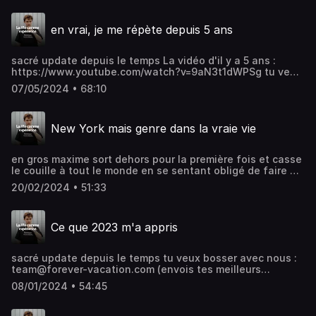
tu veux bosser avec nous : team@forever-vacation.com
(envois tes meilleurs création, montres nous ce que tu
en vrai, je me répète depuis 5 ans
sais faire) Instagram : https://www.instagram.com/f1ub/
Twitter : https://twitter.com/ImFlub Forever Vacation :
https://www.forever-vacation.com tern : https://in.tern.et/
sacré update depuis le temps La vidéo d'il y a 5 ans :
https://www.youtube.com/watch?v=9aN3t1dWPSg tu veux
bosser avec nous : team@forever-vacation.com (envois
07/05/2024 • 68:10
tes meilleurs création, montres nous ce que tu sais faire)
Instagram : https://www.instagram.com/f1ub/ Twitter :
https://twitter.com/ImFlub Forever Vacation :
New York mais genre dans la vraie vie
https://www.forever-vacation.com tern : https://in.tern.et/
en gros maxime sort dehors pour la première fois et casse
le couille à tout le monde en se sentant obligé de faire un
podcast d'une heure à ce sujet ptdrrrr tu veux bosser avec
20/02/2024 • 51:33
nous : team@forever-vacation.com (envois tes meilleurs
création, montres nous ce que tu sais faire) Instagram :
https://www.instagram.com/f1ub/ Twitter :
Ce que 2023 m'a appris
https://twitter.com/ImFlub Forever Vacation :
https://www.forever-vacation.com tern : https://in.tern.et/
sacré update depuis le temps tu veux bosser avec nous :
team@forever-vacation.com (envois tes meilleurs
création, montres nous ce que tu sais faire) Instagram :
08/01/2024 • 54:45
https://www.instagram.com/f1ub/ Twitter :
https://twitter.com/ImFlub Forever Vacation :
https://www.forever-vacation.com tern : https://in.tern.et/