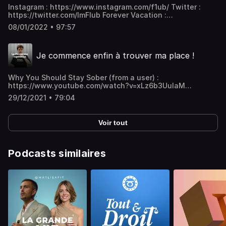
list=PLFYOVxscq1uYhiZIoxshVwU0H2tFdgIoe Découvrir
Instagram : https://www.instagram.com/f1ub/ Twitter :
Raska :
https://twitter.com/ImFlub Forever Vacation :
https://www.youtube.com/channel/UCf55m8QxatTkcyeyC7d
https://www.forever-vacation.com
Disponible sur toutes les plateformes :
08/01/2022 • 97:57
https://podcast.laviecommeexperience.fr/ Instagram :
https://www.instagram.com/f1ub/ Twitter :
https://twitter.com/ImFlub Forever Vacation :
Je commence enfin à trouver ma place !
https://www.forever-vacation.com
Why You Should Stay Sober (from a user) :
https://www.youtube.com/watch?v=xLz6b3UulaM
Instagram : https://www.instagram.com/f1ub/ Twitter :
29/12/2021 • 79:04
https://twitter.com/ImFlub Forever Vacation :
https://www.forever-vacation.com
Voir tout
Podcasts similaires