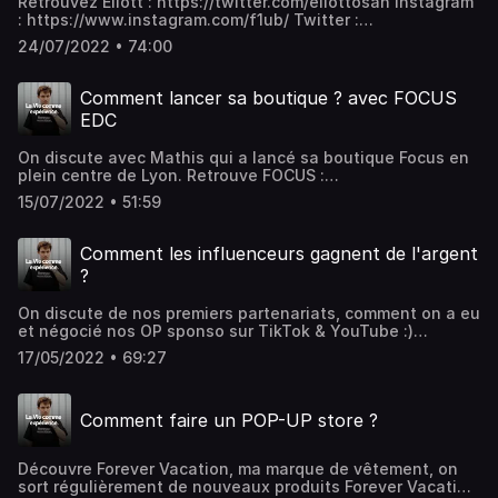
Retrouvez Eliott : https://twitter.com/eliottosan Instagram
: https://www.instagram.com/f1ub/ Twitter :
https://twitter.com/ImFlub Forever Vacation :
24/07/2022 • 74:00
https://www.forever-vacation.com
Comment lancer sa boutique ? avec FOCUS
EDC
On discute avec Mathis qui a lancé sa boutique Focus en
plein centre de Lyon. Retrouve FOCUS :
https://www.instagram.com/focus_edc/ Mathis :
15/07/2022 • 51:59
https://www.instagram.com/mathis.fcs/ Instagram :
https://www.instagram.com/f1ub/ Twitter :
https://twitter.com/ImFlub Forever Vacation :
Comment les influenceurs gagnent de l'argent
https://www.forever-vacation.com
?
On discute de nos premiers partenariats, comment on a eu
et négocié nos OP sponso sur TikTok & YouTube :)
Découvre Forever Vacation, ma marque de vêtement, on
17/05/2022 • 69:27
sort régulièrement de nouveaux produits Forever Vacation
: https://www.forever-vacation.com Podcast enregistré
avec https://www.instagram.com/bribri2n/
Comment faire un POP-UP store ?
Découvre Forever Vacation, ma marque de vêtement, on
sort régulièrement de nouveaux produits Forever Vacation