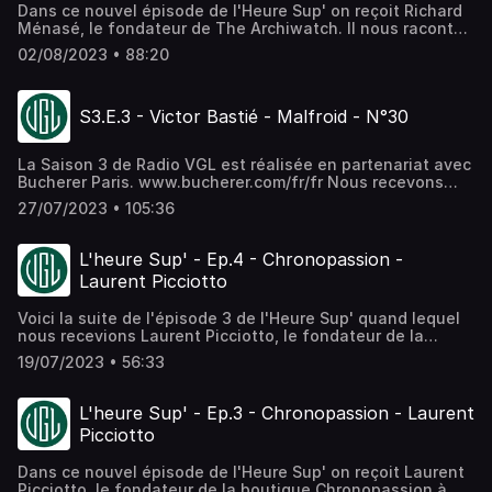
Dans ce nouvel épisode de l'Heure Sup' on reçoit Richard
Ménasé, le fondateur de The Archiwatch. Il nous raconte
son parcours et la création de sa première boutique
02/08/2023 • 88:20
"Horare", avant de se lancer solo dans l'aventure The
Archiwatch. Une nouvelle discussion passionnante autour
de l'horlogerie pour ce 5ème épisode de l'Heure Sup'.
S3.E.3 - Victor Bastié - Malfroid - N°30
Bonne écoute, Arnaud & Marine
La Saison 3 de Radio VGL est réalisée en partenariat avec
Bucherer Paris. www.bucherer.com/fr/fr Nous recevons
dans ce 30e épisode de Radio VGL Victor Bastié, le
27/07/2023 • 105:36
fondateur de la marque de chaussures pour homme
Malfroid. Victor est un passionné de son métier et de la
chaussure. C'est un commerçant dans l'âme pour qui la
L'heure Sup' - Ep.4 - Chronopassion -
relation avec ses clients est plus importante que la vente.
Laurent Picciotto
Il se consacre depuis maintenant plus de 10 ans à
l'univers du soulier masculin et depuis 2018 à sa propre
Voici la suite de l'épisode 3 de l'Heure Sup' quand lequel
marque, Malfroid. Bonne écoute. Arnaud
nous recevions Laurent Picciotto, le fondateur de la
boutique Chronopassion à Paris. Retrouvez la première
19/07/2023 • 56:33
partie de cette discussion ici :
https://soundcloud.com/verygoodlord/lheure-sup-ep3-
chronopassion-laurent-picciotto Bonne écoute !
L'heure Sup' - Ep.3 - Chronopassion - Laurent
Picciotto
Dans ce nouvel épisode de l'Heure Sup' on reçoit Laurent
Picciotto, le fondateur de la boutique Chronopassion à