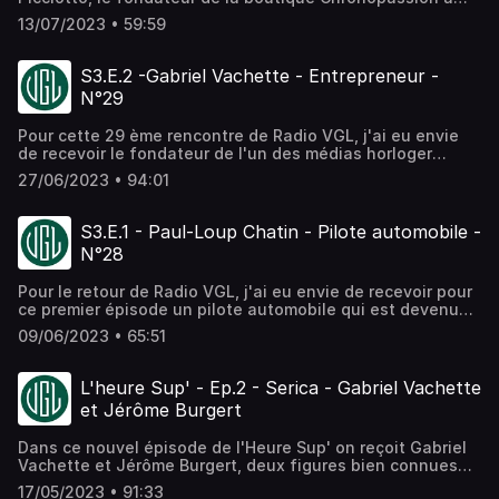
Paris. Il nous raconte la création de sa boutique et
13/07/2023 • 59:59
l'ouverture de la première boutique Audermars Piguet. Il
partage avec nous les 35 dernières années de sa vie
professionnelle. L'épisode 4 avec la seconde partie de
S3.E.2 -Gabriel Vachette - Entrepreneur -
cet épisode sera disponible la semaine prochaine.
N°29
Pour cette 29 ème rencontre de Radio VGL, j'ai eu envie
de recevoir le fondateur de l'un des médias horloger
Français les plus importants : les Rhabilleurs. Il nous parle
27/06/2023 • 94:01
dans cet épisode de son parcours qui l'a mené à créer
d'abord un média horloger, puis une marque d'accessoires
et enfin son rêve, une marque de montres. Bonne écoute.
S3.E.1 - Paul-Loup Chatin - Pilote automobile -
Arnaud La Saison 3 de Radio VGL est réalisée en
N°28
partenariat avec Bucherer Paris.
https://www.bucherer.com/fr/fr
Pour le retour de Radio VGL, j'ai eu envie de recevoir pour
ce premier épisode un pilote automobile qui est devenu
en quelques années l'un des meilleurs pilote d'endurance
09/06/2023 • 65:51
en France avec notamment une victoire aux 24H de
Daytona. A l'heure ou je publie ce podcast, Paul-Loup
vient d'ailleurs de signer la pole position en LMP2 aux
L'heure Sup' - Ep.2 - Serica - Gabriel Vachette
24H du Mans 2023. Réalisé en partenariat avec Bucherer
et Jérôme Burgert
Paris
Dans ce nouvel épisode de l'Heure Sup' on reçoit Gabriel
Vachette et Jérôme Burgert, deux figures bien connues
du monde de l'horlogerie qui écument cet univers magique
17/05/2023 • 91:33