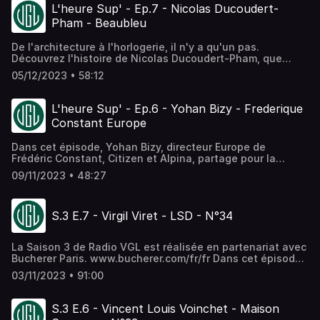
L'heure Sup' - Ep.7 - Nicolas Ducoudert-
Pham - Beaubleu
De l'architecture à l'horlogerie, il n'y a qu'un pas.
Découvrez l'histoire de Nicolas Ducoudert-Pham, que
nous recevons dans cet épisode. Il est le fondateur de
05/12/2023 • 58:12
Beaubleu, une jeune marque de montres qui se distingue
par ses aiguilles circulaires originales. Bonne écoute,
Marine et Arnaud
L'heure Sup' - Ep.6 - Yohan Bizy - Frederique
Constant Europe
Dans cet épisode, Yohan Bizy, directeur Europe de
Frédéric Constant, Citizen et Alpina, partage pour la
première fois en Podcast son parcours dans l'horlogerie,
09/11/2023 • 48:27
qui est son métier et sa passion. Il explique comment ce
nouveau groupe (FCE) fait cohabiter différentes marques
et comment elle se complètent plutôt que de se
S.3 E.7 - Virgil Viret - LSD - N°34
concurrencer. Il aborde dans cet épisode l'impact de la
pandémie sur le marché horloger et souligne l'importance
de rester en permanence à l'écoute des consommateurs
La Saison 3 de Radio VGL est réalisée en partenariat avec
pour proposer des montres de qualité et abordables.
Bucherer Paris. www.bucherer.com/fr/fr Dans cet épisode
Bonne écoute, Marine et Arnaud
de Radio VGL, nous nous entretenons avec Virgil Viret,
03/11/2023 • 91:00
propriétaire de la mercerie Lafayette Saltiel Drapiers (LSD)
à Paris. Virgil partage son parcours et explique comment il
a transformé la mercerie familiale en un lieu unique. Il
S.3 E.6 - Vincent Louis Voinchet - Maison
évoque son enfance dans le sud de la France et comment