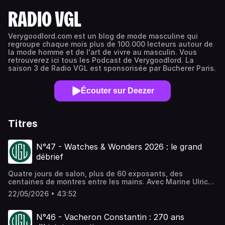
RADIO VGL
Verygoodlord.com est un blog de mode masculine qui
regroupe chaque mois plus de 100.000 lecteurs autour de
la mode homme et de l'art de vivre au masculin. Vous
retrouverez ici tous les Podcast de Verygoodlord. La
saison 3 de Radio VGL est sponsorisée par Bucherer Paris.
Écouter sur Deezer
Titres
N°47 - Watches & Wonders 2026 : le grand
débrief
Quatre jours de salon, plus de 60 exposants, des
centaines de montres entre les mains. Avec Marine Ulrich,
journaliste spécialisée en horlogerie, on revient sur une
22/05/2026 • 43:52
édition 2026 qui restera comme celle du retour à la raison.
Au menu : la fin du gigantisme et la convergence vers le
36-38 mm, le retour assumé au classicisme chez Cartier,
N°46 - Vacheron Constantin : 270 ans
TAG Heuer, Oris et Roger Dubuis, le cinquantenaire de la