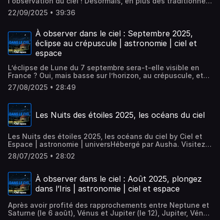
l'observation du ciel ! Désormais, en plus des traditionnels
ausha.co/politique-de-confidentialite pour plus
conseils d'observation (Cérès, Vénus, Jupiter, la Lune et
d'informations.
22/09/2025 • 39:36
les étoiles filantes Orionides sont à l'honneur ce mois-ci),
nous appellerons en direct à un club ou une structure
d'astronomie quelque part en France. Qui est au bout du
À observer dans le ciel : Septembre 2025,
fil ?Les éphémérides radio de Ciel & Espace sont
éclipse au crépuscule | astronomie | ciel et
présentées par David Fossé et réalisées par Nicolas
espace
Franco.Hébergé par Ausha. Visitez ausha.co/politique-de-
confidentialite pour plus d'informations.
L’éclipse de Lune du 7 septembre sera-t-elle visible en
France ? Oui, mais basse sur l’horizon, au crépuscule, et
seulement la fin ! Préparez-vous tout de même pour ce
27/08/2025 • 28:49
phénomène qui aura lieu au crépuscule, surtout si vous
habitez l’Est de la France. Autres phénomènes notables
de ce mois de septembre : la Lune surplombe Saturne le 9,
Les Nuits des étoiles 2025, les océans du ciel
s’approche de Jupiter le 16, occulte Vénus le 19 (en plein
jour!). Enfin, Saturne est à l’opposition le 21. Les
éphémérides radio de Ciel & Espace sont présentées par
Les Nuits des étoiles 2025, les océans du ciel by Ciel et
David Fossé et réalisées par Nicolas Franco.Hébergé par
Espace | astronomie | universHébergé par Ausha. Visitez
Ausha. Visitez ausha.co/politique-de-confidentialite pour
ausha.co/politique-de-confidentialite pour plus
plus d'informations.
28/07/2025 • 28:02
d'informations.
À observer dans le ciel : Août 2025, plongez
dans l’Iris | astronomie | ciel et espace
Après avoir profité des rapprochements entre Neptune et
Saturne (le 6 août), Vénus et Jupiter (le 12), Jupiter, Vénus