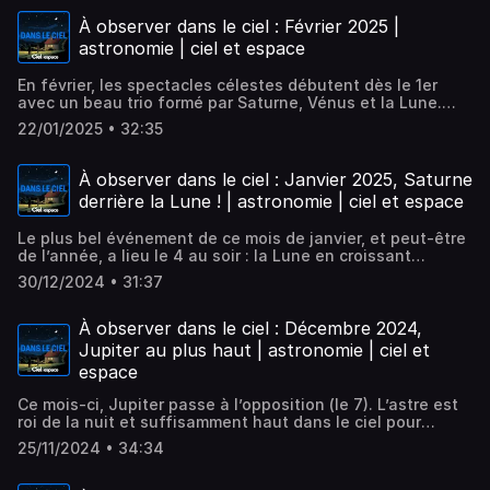
en fin croissant qui s’approche de Mercure le 1er, puis de
concours Les Étoiles de l'Astronomie. Un évènement
Jupiter le 6, et de Mars le 9, avant de se coucher éclipsée
soutenu par le ministère de la Culture, le ministère de la
À observer dans le ciel : Février 2025 |
le 14. Et ne manquez pas l’éclipse partielle de Soleil du 29
jeunesse des sports et de la vie associative, Vaonis et la
astronomie | ciel et espace
mars ! Les éphémérides radio de Ciel & Espace sont
revue Ciel&Espace.Hébergé par Ausha. Visitez
présentées par David Fossé et réalisées par Nicolas
ausha.co/politique-de-confidentialite pour plus
En février, les spectacles célestes débutent dès le 1er
Franco.Hébergé par Ausha. Visitez ausha.co/politique-de-
d'informations.
avec un beau trio formé par Saturne, Vénus et la Lune.
confidentialite pour plus d'informations.
Deux jours plus tard, Jupiter stationne près des Hyades et
22/01/2025 • 32:35
le 9, la Lune frôle Mars. A observer aussi : l’ombre de
Ganymède et Europe qui se projette sur Jupiter (le 25) et
un très fin croissant de Lune visible à l’ouest le 28. Les
À observer dans le ciel : Janvier 2025, Saturne
éphémérides radio de Ciel & Espace sont présentées par
derrière la Lune ! | astronomie | ciel et espace
David Fossé et réalisées par Nicolas Franco.Hébergé par
Ausha. Visitez ausha.co/politique-de-confidentialite pour
Le plus bel événement de ce mois de janvier, et peut-être
plus d'informations.
de l’année, a lieu le 4 au soir : la Lune en croissant
occulte Saturne ! La veille, notre satellite est en
30/12/2024 • 31:37
conjonction avec Vénus. Autre événements notables : le
passage de Mars au plus près de la Terre le 12, une
conjonction Mars-Lune le 14, et un bel alignement de
À observer dans le ciel : Décembre 2024,
satellites de Jupiter le 19… Les éphémérides radio de Ciel
Jupiter au plus haut | astronomie | ciel et
& Espace sont présentées par David Fossé et réalisées
espace
par Nicolas Franco.Hébergé par Ausha. Visitez
ausha.co/politique-de-confidentialite pour plus
Ce mois-ci, Jupiter passe à l’opposition (le 7). L’astre est
d'informations.
roi de la nuit et suffisamment haut dans le ciel pour
promettre de belles observations. Autres beaux
25/11/2024 • 34:34
spectacles : un coucher de Lune sous l’éclat de Vénus,
une conjonction entre Saturne et la Lune, un