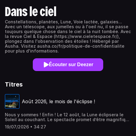
Dans le ciel
Constellations, planètes, Lune, Voie lactée, galaxies...
Avec un télescope, aux jumelles ou à l'oeil nu, il se passe
toujours quelque chose dans le ciel à la nuit tombée. Avec
la revue Ciel & Espace (https://www.cieletespace.fr/),
plongez dans l'observation des étoiles ! Hébergé par
Ausha. Visitez ausha.co/fr/politique-de-confidentialite
pour plus d'informations.
Écouter sur Deezer
Titres
Août 2026, le mois de l'éclipse !
Nous y sommes ! Enfin ! Le 12 août, la Lune éclipsera le
Soleil au couchant. Le spectacle promet d’être magnifique
et cela fait des mois que nous nous y préparons. Avant
19/07/2026 • 34:27
d'aborder comme à l'habitude la liste des phénomènes
célestes du mois, nous bousculons le programme de cette