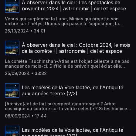
rapprochement entre la Lune et Jupiter, puis Mars. Et
À observer dans le ciel : Les spectacles de
enfin la possibilité de voir Mercure à l’aube. Ne manquez
novembre 2024 | astronomie | ciel et espace
pas non plus nos idées de cadeaux astro ! Les
éphémérides radio de Ciel & Espace sont présentées par
Vénus qui surplombe la Lune, Mimas qui projette son
David Fossé et réalisées par Nicolas Franco.Hébergé par
ombre sur Thétys, Uranus qui passe à l’opposition, la
Ausha. Visitez ausha.co/politique-de-confidentialite pour
Lune, Mars et l’amas de la Crèche qui forment un triangle
plus d'informations.
25/10/2024 • 34:01
et la Lune encore, qui se lève dans l’Arc de Triomphe :
voici les phénomènes à observer ce mois-ci. Découvrez
aussi les chroniques de Cyril Birnbaum et Sébastien
À observer dans le ciel : Octobre 2024, le mois
Fontaine ! Les éphémérides radio de Ciel & Espace sont
de la comète ! | astronomie | ciel et espace
présentées par David Fossé et réalisées par Nicolas
Franco.Hébergé par Ausha. Visitez ausha.co/politique-de-
La comète Tsuchinshan-Atlas est l’objet céleste à ne pas
confidentialite pour plus d'informations.
manquer ce mois-ci. Difficile de prévoir quel éclat elle
atteindra, mais elle promet déjà quelques clichés très
25/09/2024 • 33:32
spectaculaires. Elle occupe une bonne part de cette
émission ! La Lune en très fin croissant, Titan, Saturne, et
Mars sont les autres cibles que nous vous conseillons...
Les modèles de la Voie lactée, de l'Antiquité
Les éphémérides radio de Ciel & Espace sont présentées
aux années trente (2/3)
par David Fossé et réalisées par Nicolas Franco.Hébergé
par Ausha. Visitez ausha.co/politique-de-confidentialite
[Archive]Jet de lait ou serpent gigantesque ? Arbre
pour plus d'informations.
cosmique ou couture sur la voûte céleste ? Si les hommes
n'ont jamais manqué d'imagination pour décrire la Voie
08/09/2024 • 17:44
lactée, il leur a fallu plus de vingt siècle de tâtonnements
pour réaliser qu'il s'agissait finalement d'un tourbillon
d'étoiles, dans laquelle ils étaient plongé ! Plantez dans
Les modèles de la Voie lactée, de l'Antiquité
votre regard dans la voûte céleste en écoutant cette