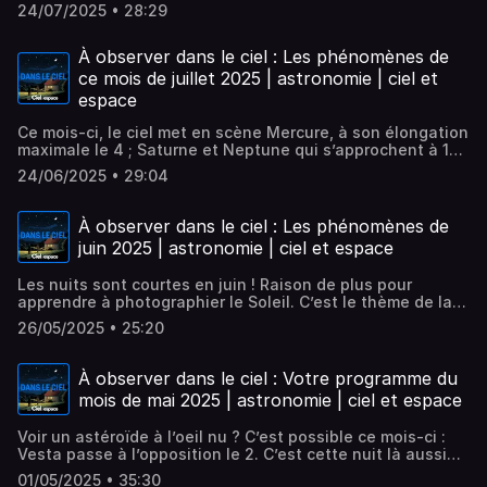
et la Lune (le 20) ainsi que du passage de Mercure à sa
24/07/2025 • 28:29
plus grande élongation (19), nos chroniqueurs vous
conseillent de vous attarder sur la belle nébuleuse de
l’Iris (NGC 7023) ainsi que les nébuleuses Trifide et de la
À observer dans le ciel : Les phénomènes de
Lagune. Bon ciel ! Les éphémérides radio de Ciel & Espace
ce mois de juillet 2025 | astronomie | ciel et
sont présentées par David Fossé et réalisées par Nicolas
espace
Franco.Hébergé par Ausha. Visitez ausha.co/politique-de-
confidentialite pour plus d'informations.
Ce mois-ci, le ciel met en scène Mercure, à son élongation
maximale le 4 ; Saturne et Neptune qui s’approchent à 1
degré sous l’oeil de la Lune dans la nuit du 15 au 16 ; notre
24/06/2025 • 29:04
satellite qui passe près des Pléiades (le 20), puis de
Vénus (22), et de Mars (28) ; et Pluton, qui passe à
l’opposition le 24. Les éphémérides radio de Ciel & Espace
À observer dans le ciel : Les phénomènes de
sont présentées par David Fossé et réalisées par Nicolas
juin 2025 | astronomie | ciel et espace
Franco.Hébergé par Ausha. Visitez ausha.co/politique-de-
confidentialite pour plus d'informations.
Les nuits sont courtes en juin ! Raison de plus pour
apprendre à photographier le Soleil. C’est le thème de la
chronique de Cyril Birnbaum ce mois-ci. Sébastien
26/05/2025 • 25:20
Fontaine, lui, revient sur la mission vénusienne Akatsuki…
Dans le ciel nocturne : Mars et la Lune sont en
conjonction le 1er juin, la planète rouge passe près de
À observer dans le ciel : Votre programme du
l’étoile Régulus le 17, la Lune est proche de Saturne le 19
mois de mai 2025 | astronomie | ciel et espace
puis de Vénus le 22, et Mercure est visible au crépuscule,
autour du 24. Les éphémérides radio de Ciel & Espace
Voir un astéroïde à l’oeil nu ? C’est possible ce mois-ci :
sont présentées par David Fossé et réalisées par Nicolas
Vesta passe à l’opposition le 2. C’est cette nuit là aussi
Franco.Hébergé par Ausha. Visitez ausha.co/politique-de-
que commence le passage de Mars dans l’amas de la
confidentialite pour plus d'informations.
01/05/2025 • 35:30