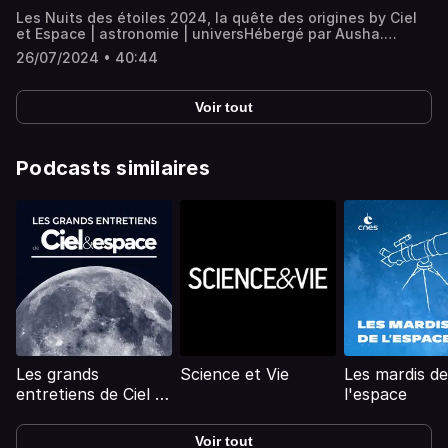
Espace sont présentées par David Fossé et réalisées par
Hébergé par Ausha. Visitez ausha.co/politique-de-
Les Nuits des étoiles 2024, la quête des origines by Ciel
Nicolas Franco.Hébergé par Ausha. Visitez
confidentialite pour plus d'informations.
et Espace | astronomie | universHébergé par Ausha.
ausha.co/politique-de-confidentialite pour plus
Visitez ausha.co/politique-de-confidentialite pour plus
d'informations.
26/07/2024 • 40:44
d'informations.
Voir tout
Podcasts similaires
Les grands
Science et Vie
Les mardis de
entretiens de Ciel &
l'espace
Espace
Voir tout