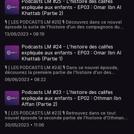
et ses projets, rendez-vous sur :
Podcasts LM #25 - L'histoire des califes
https://adhesion.lesmusulmans.fr
expliquée aux enfants - EP03 : Omar Ibn Al
Khattab (Partie 2)
🎙 [ LES PODCASTS LM #25] 🎙 Découvrez dans ce nouvel
épisode la suite de l'histoire d'un des compagnons du
Prophète ﷺ, Omar Ibn Al Khattab, racontée par Cheikh Éric
13/06/2023 • 08:19
Younous. Ce podcast vous a plu ? Partagez le et faites-
nous vos retours en commentaires ! 📩📲 Pour soutenir la
plateforme et ses projets, rendez-vous sur :
Podcasts LM #24 - L'histoire des califes
https://adhesion.lesmusulmans.fr
expliquée aux enfants - EP03 : Omar Ibn Al
Khattab (Partie 1)
🎙 [ LES PODCASTS LM #24] 🎙 Dans ce nouvel épisode,
découvrez la première partie de l'histoire d'un des
compagnons du Prophète ﷺ, Omar Ibn Al Khattab,
06/06/2023 • 08:22
racontée par Cheikh Éric Younous. Ce podcast vous a plu
? N'hésitez pas à le partager autour de vous ! 📩📲 Pour
soutenir la plateforme et ses projets, rendez-vous sur :
Podcasts LM #23 - L'histoire des califes
https://adhesion.lesmusulmans.fr
expliquée aux enfants - EP02 : Othman Ibn
Affan (Partie 2)
🎙 [ LES PODCASTS LM #23] 🎙 Retrouvez dans ce tout
nouvel épisode la seconde partie de l'histoire d'Othman
Ibn Affan, racontée par Cheikh Éric Younous. Ce podcast
30/05/2023 • 11:06
vous a plu ? N'hésitez pas à le partager autour de vous !
📩📲 Pour soutenir la plateforme et ses projets, rendez-