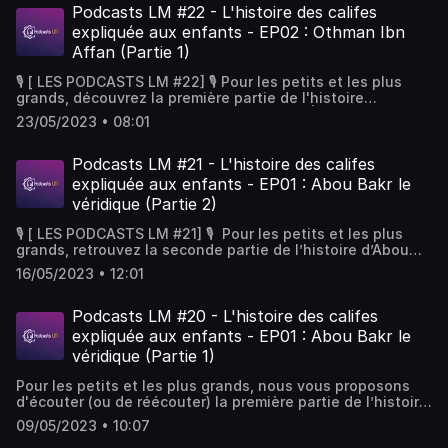
vous sur : https://adhesion.lesmusulmans.fr
Podcasts LM #22 - L'histoire des califes
expliquée aux enfants - EP02 : Othman Ibn
Affan (Partie 1)
🎙 [ LES PODCASTS LM #22] 🎙 Pour les petits et les plus
grands, découvrez la première partie de l'histoire
d'Othman Ibn Affan racontée par Cheikh Éric Younous. Ce
23/05/2023 • 08:01
podcast vous a plu ? N'hésitez pas à le partager autour
de vous ! 📩📲 Pour soutenir la plateforme et ses projets,
rendez-vous sur : https://adhesion.lesmusulmans.fr
Podcasts LM #21 - L'histoire des califes
expliquée aux enfants - EP01 : Abou Bakr le
véridique (Partie 2)
🎙 [ LES PODCASTS LM #21] 🎙 Pour les petits et les plus
grands, retrouvez la seconde partie de l’histoire d’Abou
Bakr, l’un des compagnons de notre bien aimé Prophète
16/05/2023 • 12:01
ﷺ, racontée par Cheikh Éric Younous. Ce podcast vous a
plu ? Partagez le et faites-nous vos retours en
commentaires ! 📩📲 Pour soutenir la plateforme et ses
Podcasts LM #20 - L'histoire des califes
projets, rendez vous sur :
expliquée aux enfants - EP01 : Abou Bakr le
https://adhesion.lesmusulmans.fr
véridique (Partie 1)
Pour les petits et les plus grands, nous vous proposons
d'écouter (ou de réécouter) la première partie de l’histoire
d’Abou Bakr, l’un des compagnons de notre bien aimé
09/05/2023 • 10:07
Prophète ﷺ, racontée par Cheikh Éric Younous. Ce