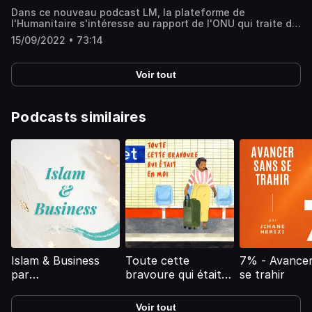
Dans ce nouveau podcast LM, la plateforme de
l'Humanitaire s'intéresse au rapport de l'ONU qui traite de
la situation des Ouïghours, publié le 31 Août 2022. On
15/09/2022 • 73:14
décrypte ce rapport riche en informations pour mieux
comprendre la situation actuelle... 📁 Le rapport est
disponible ici : https://www.ohchr.org/fr/press-
Voir tout
releases/2022/08/un-human-rights-office-issues-
assessment-human-rights-concerns-xinjiang En
partageant ce podcast vous contribuez à la mise en
lumière et à une meilleure compréhension de la situation
Podcasts similaires
du peuple Ouïghours inshaAllah ! 🗣️ 💌 Pour découvrir et
soutenir la plateforme L.E.S. Musulmans :
https://lesmusulmans.fr/
Islam & Business
Toute cette
7% - Avancer
par
bravoure qui était
se trahir
TheMuslimBoost
en moi
Voir tout