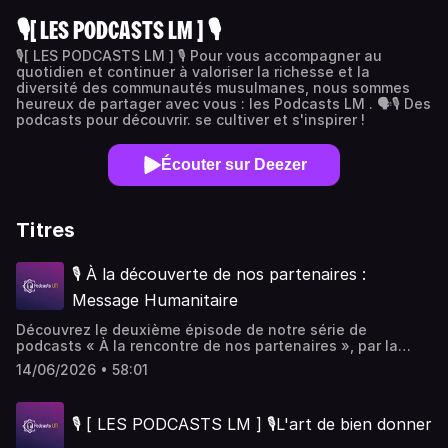
🎙[ LES PODCASTS LM ] 🎙
🎙[ LES PODCASTS LM ] 🎙 Pour vous accompagner au
quotidien et continuer à valoriser la richesse et la
diversité des communautés musulmanes, nous sommes
heureux de partager avec vous : les Podcasts LM . 🗣️🎙️ Des
podcasts pour découvrir. se cultiver et s'inspirer !
Écouter sur Deezer
Titres
🎙 À la découverte de nos partenaires :
Message Humanitaire
Découvrez le deuxième épisode de notre série de
podcasts « À la rencontre de nos partenaires », par la
Plateforme de l'Humanitaire 🌍Pour ce nouvel épisode,
14/06/2026 • 58:01
Ayyub échange avec Nabil, fondateur de Message
Humanitaire, association partenaire basée à Lille et
engagée au service des plus vulnérables 🚀 Avec sincérité
🎙 [ LES PODCASTS LM ] 🎙L'art de bien donner
et enthousiasme, ils reviennent sur le parcours de Nabil,
l'histoire de son association et ses projets innovants —