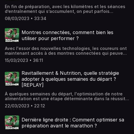
Audiomeans. Visitez audiomeans.fr/politique-de-
En fin de préparation, avec les kilomètres et les séances
confidentialite pour plus d'informations.
d’entraînement qui s’accumulent, on peut parfois
ressentir une forme de lassitude ou d’ennui à s’entraîner.
08/03/2023 • 33:34
Pourtant, cette dernière ligne droite est essentielle et il
est important de rester mobilisé dans sa prépa marathon.
Alors comment rester impliqué et motivé à s’entraîner?
Montres connectées, comment bien les
C’est ce que nous allons voir aujourd’hui, c’est parti
utiliser pour performer ?
!Hébergé par Audiomeans. Visitez
audiomeans.fr/politique-de-confidentialite pour plus
Avec l'essor des nouvelles technologies, les coureurs ont
d'informations.
maintenant accès à des montres connectées qui peuvent
les aider à suivre leur performance et leur progression.
15/03/2023 • 36:11
Dans cet épisode, nous allons vous aider à exploiter
pleinement les fonctionnalités de vos montres GPS. C'est
parti ! Hébergé par Audiomeans. Visitez
Ravitaillement & Nutrition, quelle stratégie
audiomeans.fr/politique-de-confidentialite pour plus
adopter à quelques semaines du départ ?
d'informations.
[REPLAY]
À quelques semaines du départ, l'optimisation de notre
alimentation est une étape déterminante dans la réussite
de notre marathon. C'est aussi le moment idéal pour
22/03/2023 • 22:12
tester nos ravitaillements et savoir quelle stratégie
mettre en place le jour de la course pour s'hydrater et
s'alimenter. Dans cet épisode, la nutritionniste et
Dernière ligne droite : Comment optimiser sa
ingénieure de recherche en nutrition et physiologie du
préparation avant le marathon ?
sport, Laurie-Anne MARQUET, nous partage les
fondamentaux de la nutrition sportive sur marathon. Pour