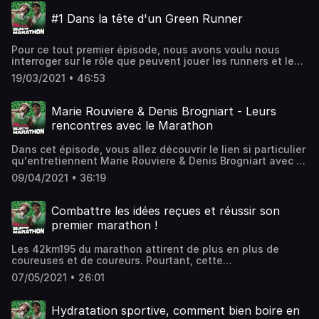
récupération, absolument tous les sujets seront abordés !
#1 Dans la tête d'un Green Runner
Nous vous donnons rendez-vous dés le vendredi 19 mars
pour découvrir le premier épisode. Hébergé par
Audiomeans. Visitez audiomeans.fr/politique-de-
Pour ce tout premier épisode, nous avons voulu nous
confidentialite pour plus d'informations.
interroger sur le rôle que peuvent jouer les runners et le
marathon dans la lutte contre le réchauffement
19/03/2021 • 46:53
climatique et l'amélioration de la qualité de l’air. Dans cet
épisode, retrouvez Nicolas Lemonnier, fondateur de Run
Eco Team et Edouard Cassignol, directeur des épreuves
Marie Rouviere & Denis Brogniart - Leurs
grand public de ‎A.S.O. Du 5 au 11 avril 2021, venez
rencontres avec le Marathon
participer à la Green Runners Week et entrez dans
l’histoire en rejoignant les #SEgreenrunners pour un
Dans cet épisode, vous allez découvrir le lien si particulier
monde plus vert ! Plus d'informations sur
qu'entretiennent Marie Rouviere & Denis Brogniart avec le
https://www.schneiderelectricparismarathon.com/fr/green-
Marathon. Entre échappatoire face au harcèlement
runners-week/infos Hébergé par Audiomeans. Visitez
09/04/2021 • 36:19
scolaire et sentiment de liberté et de bien-être, Marie et
audiomeans.fr/politique-de-confidentialite pour plus
Denis ont deux profils de coureurs très différents mais
d'informations.
partagent la même passion pour cette course mythique.
Combattre les idées reçues et réussir son
Retrouvez plus d'informations sur
premier marathon !
https://www.schneiderelectricparismarathon.com/fr
Hébergé par Audiomeans. Visitez
Les 42km195 du marathon attirent de plus en plus de
audiomeans.fr/politique-de-confidentialite pour plus
coureuses et de coureurs. Pourtant, cette
d'informations.
démocratisation de la distance ne s’accompagne pas pour
07/05/2021 • 26:01
autant d’une désacralisation de la distance. Le marathon
reste une épreuve qui inquiète... Cela est-il justifié ?
Comment faire de ce moment un souvenir impérissable ?
Hydratation sportive, comment bien boire en
Quelles sont les clefs d’un marathon réussi ? Dans cet