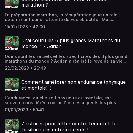
confidentialite pour plus d'informations.
marathon ?
En préparation marathon, la récupération joue un role
déterminant dans l'atteinte de vos objectifs. Mais
comment booster sa récup et éviter les erreurs qui
15/02/2023 • 42:00
peuvent couter chères ? C'est ce que nous allons voir
aujourd'hui ! Pour plus d'informations, rendez-vous sur
https://www.schneiderelectricparismarathon.com et sur
"J'ai couru les 6 plus grands Marathons du
notre page facebook et instagram Hébergé par
monde !" - Adrien
Audiomeans. Visitez audiomeans.fr/politique-de-
confidentialite pour plus d'informations.
Quels sont les secrets et les spécificités des 6 plus grand
marathons du monde ? Adrien a réalisé le rêve de sa vie :
participer aux plus grands marathons du monde. Et il nous
22/02/2023 • 26:48
livre son témoignage avec passion ! Pour plus
d'informations, rendez-vous sur
https://www.schneiderelectricparismarathon.com et sur
Comment améliorer son endurance (physique
notre page facebook et instagram Hébergé par
et mentale) ?
Audiomeans. Visitez audiomeans.fr/politique-de-
confidentialite pour plus d'informations.
L'endurance, qu'elle soit physique ou mentale, est
souvent considérée comme l'un des aspects les plus
importants sur marathon. Mais comment faire pour
01/03/2023 • 50:41
booster son endurance ? Quelle planification
d'entrainement adopter ? C'est ce que nous allons voir
aujourd'hui ! Pour plus d'informations, rendez-vous sur
7 astuces pour lutter contre l’ennui et la
https://www.schneiderelectricparismarathon.com et sur
lassitude des entraînements !
notre page facebook et instagram Hébergé par