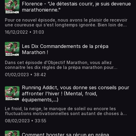
d'informations, rendez-vous sur
Florence - "Je détestais courir, je suis devenue
https://www.schneiderelectricparismarathon.com et sur
marathonienne."
notre page facebook et instagram Hébergé par
Audiomeans. Visitez audiomeans.fr/politique-de-
Pour ce nouvel épisode, nous avons le plaisir de recevoir
confidentialite pour plus d'informations.
une coureuse qui s’est longtemps ignorée. Bien loin de
penser qu’elle trouverait un jour un intérêt à courir, la
16/12/2022 • 31:03
course à pied et plus spécifiquement le marathon ont
finalement totalement complètement chamboulé la vie de
Florence. Pour plus d'informations, rendez-vous sur
Les Dix Commandements de la prépa
https://www.schneiderelectricparismarathon.com et sur
Marathon !
notre page facebook et instagram Hébergé par
Audiomeans. Visitez audiomeans.fr/politique-de-
Dans cet épisode d'Objectif Marathon, vous allez
confidentialite pour plus d'informations.
connaitre les dix règles de la prépa marathon pour
optimiser son entrainement et éviter les erreurs. Hébergé
01/02/2023 • 38:42
par Audiomeans. Visitez audiomeans.fr/politique-de-
confidentialite pour plus d'informations.
Running Addict, vous donne ses conseils pour
affronter l'hiver ! (Mental, froid,
équipements,...)
Le froid, la neige, le manque de soleil ou encore les
fluctuations motivationnelles sont autant de choses à
gérer pendant une prépa marathon. Nicolas, alias Running
08/02/2023 • 33:55
Addict, vous donne tous ses conseils pour affronter dans
les meilleures conditions cette période hivernale. Hébergé
par Audiomeans. Visitez audiomeans.fr/politique-de-
Comment booster sa récup en prépa