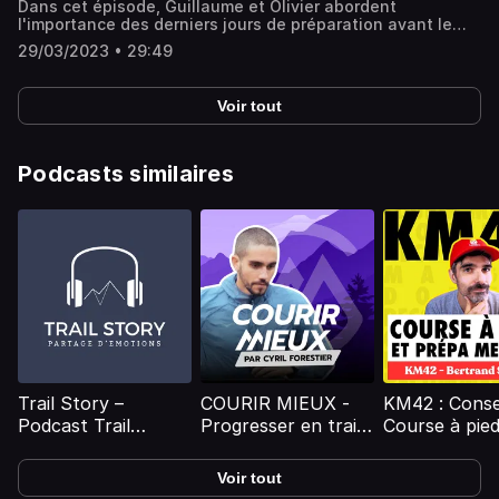
Dans cet épisode, Guillaume et Olivier abordent
plus d'informations, rendez-vous sur
l'importance des derniers jours de préparation avant le
https://www.schneiderelectricparismarathon.com et sur
marathon et comment les optimiser pour maximiser votre
notre page facebook et instagram Hébergé par
29/03/2023 • 29:49
performance le jour de la course. Hébergé par
Audiomeans. Visitez audiomeans.fr/politique-de-
Audiomeans. Visitez audiomeans.fr/politique-de-
confidentialite pour plus d'informations.
confidentialite pour plus d'informations.
Voir tout
Podcasts similaires
Trail Story –
COURIR MIEUX -
KM42 : Conse
Podcast Trail
Progresser en trail
Course à pie
Running
avec la science, par
courir après 
Cyril Forestier
Voir tout