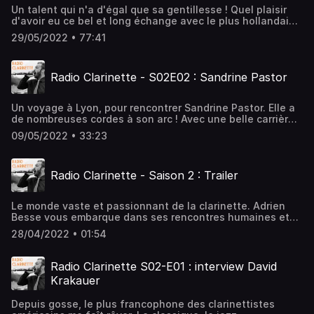
Un talent qui n'a d'égal que sa gentillesse ! Quel plaisir
d'avoir eu ce bel et long échange avec le plus hollandais
des français. Plus d'une heure à écouter Olivier Patey,
29/05/2022 • 77:41
clarinette solo d'un des meilleurs orchestres du monde,
l'Orchestre Royal du Concertgebouw, et Professeur au
Conservatoire de La Haye, son parcours pour en arriver
Radio Clarinette - S02E02 : Sandrine Pastor
jusque là est passionnant. Hébergé par Audiomeans.
Visitez audiomeans.fr/politique-de-confidentialite pour
plus d'informations.
Un voyage à Lyon, pour rencontrer Sandrine Pastor. Elle a
de nombreuses cordes à son arc ! Avec une belle carrière
en orchestre et en enseignement, elle a également créé
09/05/2022 • 33:23
un très bel événement dans la région lyonnaise autour de
défis clarinettistiques pour tous les âges et
niveaux. Hébergé par Audiomeans. Visitez
Radio Clarinette - Saison 2 : Trailer
audiomeans.fr/politique-de-confidentialite pour plus
d'informations.
Le monde vaste et passionnant de la clarinette. Adrien
Besse vous embarque dans ses rencontres humaines et
musicales, ses questions et ses tentatives de réponses
28/04/2022 • 01:54
autour de cet instrument riche et incroyable. Hébergé par
Audiomeans. Visitez audiomeans.fr/politique-de-
confidentialite pour plus d'informations.
Radio Clarinette S02-E01 : interview David
Krakauer
Depuis gosse, le plus francophone des clarinettistes