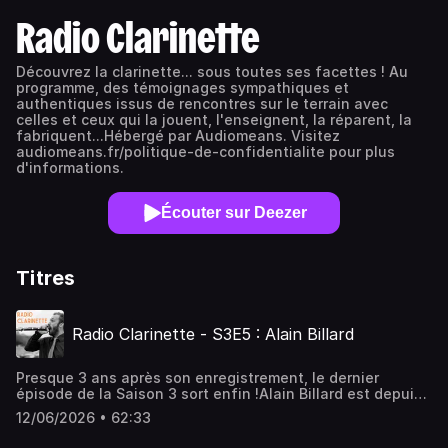
Radio Clarinette
Découvrez la clarinette... sous toutes ses facettes ! Au
programme, des témoignages sympathiques et
authentiques issus de rencontres sur le terrain avec
celles et ceux qui la jouent, l'enseignent, la réparent, la
fabriquent...Hébergé par Audiomeans. Visitez
audiomeans.fr/politique-de-confidentialite pour plus
d'informations.
Écouter sur Deezer
Titres
Radio Clarinette - S3E5 : Alain Billard
Presque 3 ans après son enregistrement, le dernier
épisode de la Saison 3 sort enfin !Alain Billard est depuis
Co-Président de l'Association Française de la Clarinette.Et
12/06/2026 • 62:33
tout le reste est à découvrir en écoutant cet
épisode...Hébergé par Audiomeans. Visitez