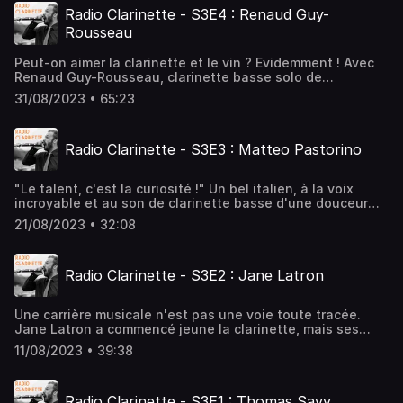
audiomeans.fr/politique-de-confidentialite pour plus
Radio Clarinette - S3E4 : Renaud Guy-
d'informations.
Rousseau
Peut-on aimer la clarinette et le vin ? Evidemment ! Avec
Renaud Guy-Rousseau, clarinette basse solo de
l'Orchestre National de France, nous nous retrouvons
31/08/2023 • 65:23
autour de quelques délicieux cépages pour échanger sur
sa vie, son parcours, les musiques qu'il aime et son
expérience. Un moment à déguster sans
Radio Clarinette - S3E3 : Matteo Pastorino
modération...Hébergé par Audiomeans. Visitez
audiomeans.fr/politique-de-confidentialite pour plus
d'informations.
"Le talent, c'est la curiosité !" Un bel italien, à la voix
incroyable et au son de clarinette basse d'une douceur
envoutante ? Oui, il s'agît bien de Matteo Pastorino !
21/08/2023 • 32:08
Arrivé à Paris à 18 ans, en provenance de la magnifique
Sardaigne, il nous raconte sa musique, des voyages, ses
projets...Hébergé par Audiomeans. Visitez
Radio Clarinette - S3E2 : Jane Latron
audiomeans.fr/politique-de-confidentialite pour plus
d'informations.
Une carrière musicale n'est pas une voie toute tracée.
Jane Latron a commencé jeune la clarinette, mais ses
aventures musicales se sont élargies et elle commence
11/08/2023 • 39:38
maintenant une brillante carrière de cheffe d'orchestre.
Passionnée et passionnante, elle nous raconte son
parcours, ses envies et encourage les musicien.ne.s à se
Radio Clarinette - S3E1 : Thomas Savy
frotter à la direction, pour mieux comprendre leur propre