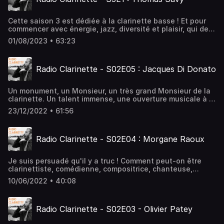
rôle.Hébergé par Audiomeans. Visitez
audiomeans.fr/politique-de-confidentialite pour plus
Cette saison 3 est dédiée à la clarinette basse ! Et pour
d'informations.
commencer avec énergie, jazz, diversité et plaisir, qui de
mieux que le grand Thomas Savy ?! Il nous parle
01/08/2023 • 63:23
passionnément de sa vie, de sa musique, de sa vision des
choses, évoque ses professeurs comme Jean-François
Jenny-Clark, Richard Vieille ou Jean-Marc Volta, parle de
Radio Clarinette - S02E05 : Jacques Di Donato
ses rencontres avec Pierrick Pedron, Yann Martin ou la
famille SELMER, conte ses souvenirs avec Mozart, Miles
Davis, John Coltrane ou Nathalie Dessay...Hébergé par
Un monument, un Monsieur, un très grand Monsieur de la
Audiomeans. Visitez audiomeans.fr/politique-de-
clarinette. Un talent immense, une ouverture musicale à la
confidentialite pour plus d'informations.
hauteur de son ouverture d'esprit, tout ceci se cache bien
23/12/2022 • 61:56
derrière la barbe légendaire de Jacques Di Donato. Une
carrière aux multiples facettes, qu'il accepte de nous
dévoiler du haut de ses 80 ans.Hébergé par Audiomeans.
Radio Clarinette - S02E04 : Morgane Raoux
Visitez audiomeans.fr/politique-de-confidentialite pour
plus d'informations.
Je suis persuadé qu'il y a truc ! Comment peut-on être
clarinettiste, comédienne, compositrice, chanteuse,
spécialisée dans les spectacles pour enfants, directrice
10/06/2022 • 40:08
de sa propre compagnie, et maintenant écrivaine ? Et
pourtant, Morgane Raoux réussit tout ceci avec talent et
brio, d'une main de maître(sse) !Hébergé par Audiomeans.
Radio Clarinette - S02E03 - Olivier Patey
Visitez audiomeans.fr/politique-de-confidentialite pour
plus d'informations.