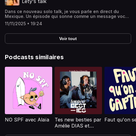
Lety's talk
@natalia.ptkhttps://www.instagram.com/meufjetaipasdithttp
: @meufjetaipasdit @letycja_k
Dans ce nouveau solo talk, je vous parle en direct du
@natalia.ptkhttps://www.tiktok.com/@letycja_khttps://www.
Mexique. Un épisode qui sonne comme un message vocal
:
reçu d’une copine! Enjoyyy mes stars!
@NataliaOliviaPtkhttps://www.youtube.com/@NataliaOliviaP
11/11/2025 • 19:24
Voir tout
Podcasts similaires
NO SPF avec Alaïa
Tes new besties par
Faut qu'on s
Amélie DIAS et
Fiona OSLO