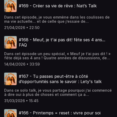
Instagram : @meufjetaipasdit @letycja_k
#169 - Créer sa vie de rêve : Nat’s Talk
@natalia.ptkhttps://www.instagram.com/meufjetaipasdithttp
: @meufjetaipasdit @letycja_k
@natalia.ptkhttps://www.tiktok.com/@letycja_khttps://www.
Dans cet épisode, je vous emmène dans les coulisses de
:
ma vie actuelle… et de celle que j’essaie de
@NataliaOliviaPtkhttps://www.youtube.com/@NataliaOliviaP
construire!Nat🧡Retrouvez-nous sur Instagram :
21/04/2026 • 22:50
@meufjetaipasdit @letycja_k
@natalia.ptkhttps://www.instagram.com/meufjetaipasdithttp
: @meufjetaipasdit @letycja_k
#168 - Meuf, je t'ai pas dit! fête ses 4 ans...
@natalia.ptkhttps://www.tiktok.com/@letycja_khttps://www.
FAQ
:
@NataliaOliviaPtkhttps://www.youtube.com/@NataliaOliviaP
Dans cet épisode un peu spécial, « Meuf je t’ai pas dit ! »
fête déjà ses 4 ans ! Quatre années de discussions, de
rires, de confidences… et surtout quatre années avec
14/04/2026 • 33:59
vous, alors merci infiniment d’être toujours au rendez-
vous ! Pour célébrer cet anniversaire comme il se doit, on
a décidé de faire un épisode FAQ. On est super
#167 - Tu passes peut-être à côté
reconnaissantes pour tout votre soutien depuis le début
d’opportunités sans le savoir : Lety's talk
et on a hâte de continuer cette aventure avec vous !
Merci 🧡Retrouvez-nous sur Instagram : @meufjetaipasdit
Dans ce solo talk, je vous partage pourquoi j’ai commencé
@letycja_k
à dire oui à plus de choses et comment ça a
@natalia.ptkhttps://www.instagram.com/meufjetaipasdithttp
complètement changé ma vie sociale et mes opportunités.
: @meufjetaipasdit @letycja_k
31/03/2026 • 15:45
Entre rencontres, événements et sorties de zone de
@natalia.ptkhttps://www.tiktok.com/@letycja_khttps://www.
confort, je réalise à quel point le simple fait de se montrer
:
peut créer un vrai effet domino ! Enjoyyyy! Lety
@NataliaOliviaPtkhttps://www.youtube.com/@NataliaOliviaP
#166 - Printemps = reset : vivre pour soi
:) Retrouvez-nous sur Instagram : @meufjetaipasdit