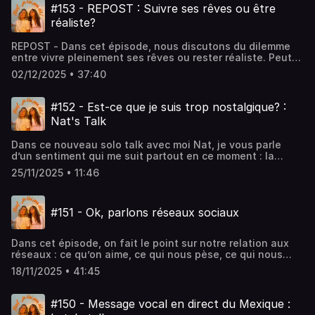
:
#153 - REPOST : Suivre ses rêves ou être
@NataliaOliviaPtkhttps://www.youtube.com/@NataliaOliviaP
réaliste?
REPOST - Dans cet épisode, nous discutons du dilemme
entre vivre pleinement ses rêves ou rester réaliste. Peut-
on trouver un équilibre entre ces deux approches, ou
02/12/2025 • 37:40
sont-elles incompatibles ? On espère que cet épisode
vous plaira! Enjoy🧡Retrouvez-nous sur Instagram :
@meufjetaipasdit @letycja_k
#152 - Est-ce que je suis trop nostalgique? :
@natalia.ptkhttps://www.instagram.com/meufjetaipasdithttp
Nat's Talk
: @meufjetaipasdit @letycja_k
@natalia.ptkhttps://www.tiktok.com/@letycja_khttps://www.
Dans ce nouveau solo talk avec moi Nat, je vous parle
:
d’un sentiment qui me suit partout en ce moment : la
@NataliaOliviaPtkhttps://www.youtube.com/@NataliaOliviaP
nostalgie.Je suis en plein déménagement, je quitte le
25/11/2025 • 11:46
Canada, et au lieu d’être juste stressée ou excitée… je
deviens hypersensible à tout : les routines, les lieux, les
gens.. Je vous partage comment je vis ces “dernières
#151 - Ok, parlons réseaux sociaux
fois” et comment j’essaie de transformer cette nostalgie
en quelque chose de positif! Bisous 🩷 NatRetrouvez-
nous sur Instagram : @meufjetaipasdit @letycja_k
Dans cet épisode, on fait le point sur notre relation aux
@natalia.ptkhttps://www.instagram.com/meufjetaipasdithttp
réseaux : ce qu’on aime, ce qui nous pèse, ce qui nous
: @meufjetaipasdit @letycja_k
influence sans qu’on s’en rende compte.On parle
@natalia.ptkhttps://www.tiktok.com/@letycja_khttps://www.
18/11/2025 • 41:45
comparaison, algorithme, confiance en soi et comment
:
essayer de garder une relation plus saine avec tout ça..
@NataliaOliviaPtkhttps://www.youtube.com/@NataliaOliviaP
Enjoy🧡Retrouvez-nous sur Instagram : @meufjetaipasdit
#150 - Message vocal en direct du Mexique :
@letycja_k