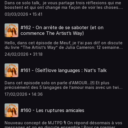
Dans ce solo talk, je vous partage trois réflexions qui me
:
boostent et qui ont changé ma façon de voir les choses.
@NataliaOliviaPtkhttps://www.youtube.com/@NataliaOliviaP
Des petites citations et idées qui m’inspirent au quotidien
03/03/2026 • 15:41
et qui, je l’espère, pourront vous inspirer aussi !
Enjoy Retrouvez-nous sur Instagram : @meufjetaipasdit
@letycja_k
#162 - On arrête de se saboter (et on
@natalia.ptkhttps://www.instagram.com/meufjetaipasdithttp
commence The Artist’s Way)
: @meufjetaipasdit @letycja_k
@natalia.ptkhttps://www.tiktok.com/@letycja_khttps://www.
Hello, dans cet épisode de Meuf, je t’ai pas dit! on discute
:
du livre “The Artist’s Way” de Julia Cameron: 12 semaines
@NataliaOliviaPtkhttps://www.youtube.com/@NataliaOliviaP
pour arrêter de nous auto-saboter, écrire tous les jours,
24/02/2026 • 31:18
créer sans attendre l’inspiration… et devenir les femmes
qu’on sait qu’on peut être.Enjoyyy🧡Retrouvez-nous sur
Instagram : @meufjetaipasdit @letycja_k
#161 - (Self)love languages : Nat's Talk
@natalia.ptkhttps://www.instagram.com/meufjetaipasdithttp
: @meufjetaipasdit @letycja_k
@natalia.ptkhttps://www.tiktok.com/@letycja_khttps://www.
Dans cet episode solo on parle d'AMOUR...💌 Et plus
:
précisément des 5 langages de l’amour mais avec un twist
@NataliaOliviaPtkhttps://www.youtube.com/@NataliaOliviaP
: on les explore en version self love.Comment s’aimer soi-
17/02/2026 • 14:36
même à travers les mots, le temps qu’on s’accorde, les
attentions qu’on se porte… Bref, comment devenir sa
propre love story!Enjoy 🧡 NatRetrouvez-nous sur
#160 - Les ruptures amicales
Instagram : @meufjetaipasdit @letycja_k
@natalia.ptkhttps://www.instagram.com/meufjetaipasdithttp
: @meufjetaipasdit @letycja_k
Nouveau concept de MJTPD 🎙️ On répond désormais à vos
@natalia.ptkhttps://www.tiktok.com/@letycja_khttps://www.
messages et on en discute ensemble ! Pour ce premier