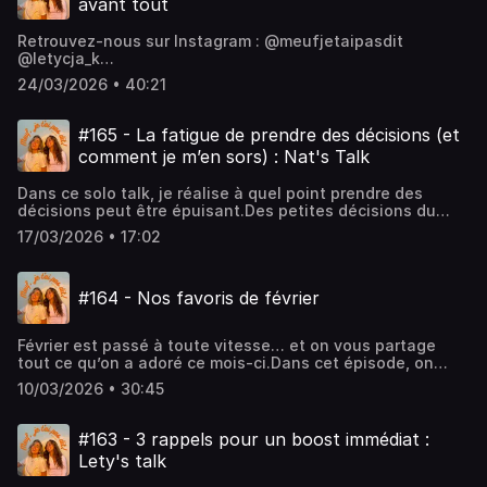
avant tout
@letycja_k
@natalia.ptkhttps://www.instagram.com/meufjetaipasdithttp
Retrouvez-nous sur Instagram : @meufjetaipasdit
: @meufjetaipasdit @letycja_k
@letycja_k
@natalia.ptkhttps://www.tiktok.com/@letycja_khttps://www.
@natalia.ptkhttps://www.instagram.com/meufjetaipasdithttp
:
24/03/2026 • 40:21
: @meufjetaipasdit @letycja_k
@NataliaOliviaPtkhttps://www.youtube.com/@NataliaOliviaP
@natalia.ptkhttps://www.tiktok.com/@letycja_khttps://www.
:
#165 - La fatigue de prendre des décisions (et
@NataliaOliviaPtkhttps://www.youtube.com/@NataliaOliviaP
comment je m’en sors) : Nat's Talk
Dans ce solo talk, je réalise à quel point prendre des
décisions peut être épuisant.Des petites décisions du
quotidien aux grandes questions de vie… j’ai l’impression
17/03/2026 • 17:02
que mon cerveau n’arrête jamais..Enjoy! Nat 🩷Retrouvez-
nous sur Instagram : @meufjetaipasdit @letycja_k
@natalia.ptkhttps://www.instagram.com/meufjetaipasdithttp
#164 - Nos favoris de février
: @meufjetaipasdit @letycja_k
@natalia.ptkhttps://www.tiktok.com/@letycja_khttps://www.
:
Février est passé à toute vitesse… et on vous partage
@NataliaOliviaPtkhttps://www.youtube.com/@NataliaOliviaP
tout ce qu’on a adoré ce mois-ci.Dans cet épisode, on
parle de nos favoris : séries, produits, habitudes, petites
10/03/2026 • 30:45
obsessions du moment et découvertes qui ont marqué
notre mois.Enjoyyy🧡Retrouvez-nous sur Instagram :
@meufjetaipasdit @letycja_k
#163 - 3 rappels pour un boost immédiat :
@natalia.ptkhttps://www.instagram.com/meufjetaipasdithttp
Lety's talk
: @meufjetaipasdit @letycja_k
@natalia.ptkhttps://www.tiktok.com/@letycja_khttps://www.