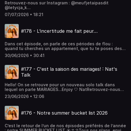
Retrouvez-nous sur Instagram : @meufjetaipasdit
@letycja_k
@natalia.ptkhttps://www.instagram.com/meufjetaipasdithttp
07/07/2026 • 18:21
: @meufjetaipasdit @letycja_k
@natalia.ptkhttps://www.tiktok.com/@letycja_khttps://www.
:
#178 - L’incertitude me fait peur…
@NataliaOliviaPtkhttps://www.youtube.com/@NataliaOliviaP
Dans cet épisode, on parle de ces périodes de flou :
quand tu cherches un appartement, que tu te poses des
questions sur ton travail, tes relations ou ton futur, et que
30/06/2026 • 30:41
tu aimerais juste avoir une réponse. Comment continuer à
avancer quand on ne contrôle rien ? Comment faire
confiance au processus alors qu’on a l’impression de
#177 - C'est la saison des mariages! : Nat's
marcher dans le brouillard ?Enjoy🧡Retrouvez-nous sur
Talk
Instagram : @meufjetaipasdit @letycja_k
@natalia.ptkhttps://www.instagram.com/meufjetaipasdithttp
Hello! On se retrouve pour un nouveau solo talk dans
: @meufjetaipasdit @letycja_k
lequel on parle MARIAGES...Enjoy 🤍 NatRetrouvez-nous
@natalia.ptkhttps://www.tiktok.com/@letycja_khttps://www.
sur Instagram : @meufjetaipasdit @letycja_k
:
23/06/2026 • 12:06
@natalia.ptkhttps://www.instagram.com/meufjetaipasdithttp
@NataliaOliviaPtkhttps://www.youtube.com/@NataliaOliviaP
: @meufjetaipasdit @letycja_k
@natalia.ptkhttps://www.tiktok.com/@letycja_khttps://www.
#176 - Notre summer bucket list 2026
:
@NataliaOliviaPtkhttps://www.youtube.com/@NataliaOliviaP
C’est le retour de l’un de nos épisodes préférés de l’année
: notre SUMMER BUCKET LIST ☀️👙⛱️Tous nos plans, envies