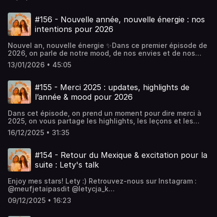
aussi les grandes joies et les attentes vs la réalité. On
parle de puppyhood sans filtre, de ce qu’on ne te dit pas
toujours avant d’adopter et de pourquoi, malgré tout, on
#156 - Nouvelle année, nouvelle énergie : nos
ne regrette rien.. Enjoyyy 🧡 NatRetrouvez-nous sur
intentions pour 2026
Instagram : @meufjetaipasdit @letycja_k
@natalia.ptkhttps://www.instagram.com/meufjetaipasdithttp
Nouvel an, nouvelle énergie ✨Dans ce premier épisode de
: @meufjetaipasdit @letycja_k
2026, on parle de notre mood, de nos envies et de nos
@natalia.ptkhttps://www.tiktok.com/@letycja_khttps://www.
intentions. Un petit moment chill pour commencer l’année
:
13/01/2026 • 45:05
ensemble! Hâte de continuer cette aventure avec vous 🧡
@NataliaOliviaPtkhttps://www.youtube.com/@NataliaOliviaP
Retrouvez-nous sur Instagram : @meufjetaipasdit
@letycja_k
#155 - Merci 2025 : updates, highlights de
@natalia.ptkhttps://www.instagram.com/meufjetaipasdithttp
l’année & mood pour 2026
: @meufjetaipasdit @letycja_k
@natalia.ptkhttps://www.tiktok.com/@letycja_khttps://www.
Dans cet épisode, on prend un moment pour dire merci à
:
2025, on vous partage les highlights, les leçons et les
@NataliaOliviaPtkhttps://www.youtube.com/@NataliaOliviaP
moments marquants de cette belle année.C’est un
16/12/2025 • 31:35
épisode pour fermer ce chapitre et poser doucement
l’énergie de 2026✨Merci beaucoup de nous écouter
toutes les semaines et on se retrouve en pleine forme
#154 - Retour du Mexique & excitation pour la
dans la nouvelle année 🧡Enjoyyy!Retrouvez-nous sur
suite : Lety's talk
Instagram : @meufjetaipasdit @letycja_k
@natalia.ptkhttps://www.instagram.com/meufjetaipasdithttp
Enjoy mes stars! Lety :) Retrouvez-nous sur Instagram :
: @meufjetaipasdit @letycja_k
@meufjetaipasdit @letycja_k
@natalia.ptkhttps://www.tiktok.com/@letycja_khttps://www.
@natalia.ptkhttps://www.instagram.com/meufjetaipasdithttp
:
09/12/2025 • 16:23
: @meufjetaipasdit @letycja_k
@NataliaOliviaPtkhttps://www.youtube.com/@NataliaOliviaP
@natalia.ptkhttps://www.tiktok.com/@letycja_khttps://www.