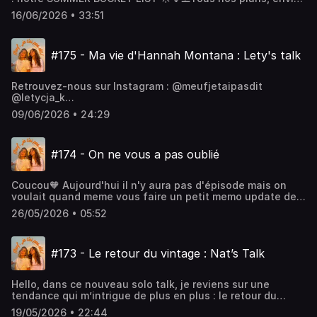
et objectifs pour cet été sont au programme. Et vous, qu’y
16/06/2026 • 33:51
a-t-il sur votre liste ? 🌊On attend vos idées en DM!
Enjoyyyy🧡Retrouvez-nous sur Instagram :
@meufjetaipasdit @letycja_k
#175 - Ma vie d'Hannah Montana : Lety's talk
@natalia.ptkhttps://www.instagram.com/meufjetaipasdithttp
: @meufjetaipasdit @letycja_k
@natalia.ptkhttps://www.tiktok.com/@letycja_khttps://www.
Retrouvez-nous sur Instagram : @meufjetaipasdit
:
@letycja_k
@NataliaOliviaPtkhttps://www.youtube.com/@NataliaOliviaP
@natalia.ptkhttps://www.instagram.com/meufjetaipasdithttp
09/06/2026 • 24:29
: @meufjetaipasdit @letycja_k
@natalia.ptkhttps://www.tiktok.com/@letycja_khttps://www.
:
#174 - On ne vous a pas oublié
@NataliaOliviaPtkhttps://www.youtube.com/@NataliaOliviaP
Coucou🧡 Aujourd'hui il n'y aura pas d'épisode mais on
voulait quand meme vous faire un petit memo update de
notre weekend de folie à Barcelone! Bisous Retrouvez-
26/05/2026 • 05:52
nous sur Instagram : @meufjetaipasdit @letycja_k
@natalia.ptkhttps://www.instagram.com/meufjetaipasdithttp
: @meufjetaipasdit @letycja_k
#173 - Le retour du vintage : Nat’s Talk
@natalia.ptkhttps://www.tiktok.com/@letycja_khttps://www.
:
@NataliaOliviaPtkhttps://www.youtube.com/@NataliaOliviaP
Hello, dans ce nouveau solo talk, je reviens sur une
tendance qui m’intrigue de plus en plus : le retour du
vintage et de la seconde main… Est-ce une question de
19/05/2026 • 22:44