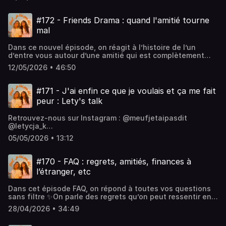
nostalgie, d’âge, ou simplement une réaction à la
surconsommation? Enjoyyy🧡 NatRetrouvez-nous sur
Instagram : @meufjetaipasdit @letycja_k
#172 - Friends Drama : quand l'amitié tourne
@natalia.ptkhttps://www.instagram.com/meufjetaipasdithttp
mal
: @meufjetaipasdit @letycja_k
@natalia.ptkhttps://www.tiktok.com/@letycja_khttps://www.
Dans ce nouvel épisode, on réagit à l’histoire de l’un
:
d’entre vous autour d’une amitié qui est complètement
@NataliaOliviaPtkhttps://www.youtube.com/@NataliaOliviaP
partie en vrille… et évidemment, on avait beaucoup de
12/05/2026 • 46:50
choses à dire ✨enjoy! Retrouvez-nous sur Instagram :
@meufjetaipasdit @letycja_k
@natalia.ptkhttps://www.instagram.com/meufjetaipasdithttp
#171 - J'ai enfin ce que je voulais et ça me fait
: @meufjetaipasdit @letycja_k
peur : Lety's talk
@natalia.ptkhttps://www.tiktok.com/@letycja_khttps://www.
:
Retrouvez-nous sur Instagram : @meufjetaipasdit
@NataliaOliviaPtkhttps://www.youtube.com/@NataliaOliviaP
@letycja_k
@natalia.ptkhttps://www.instagram.com/meufjetaipasdithttp
05/05/2026 • 13:12
: @meufjetaipasdit @letycja_k
@natalia.ptkhttps://www.tiktok.com/@letycja_khttps://www.
:
#170 - FAQ : regrets, amitiés, finances à
@NataliaOliviaPtkhttps://www.youtube.com/@NataliaOliviaP
l’étranger, etc
Dans cet épisode FAQ, on répond à toutes vos questions
sans filtre ✨On parle des regrets qu’on peut ressentir en
vivant à l’étranger, de l’évolution de nos amitiés, de la
28/04/2026 • 34:49
réalité de nos finances en expatriation… et de tout ce
qu’on ne partage pas toujours.Enjoy🧡Retrouvez-nous sur