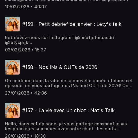
:
épisode, on lit le message d’une de nos auditrices qui
@NataliaOliviaPtkhttps://www.youtube.com/@NataliaOliviaP
10/02/2026 • 40:07
nous parle d’une rupture amicale. À partir de son histoire,
on échange tranquillement sur les amitiés qui se
terminent, les incompréhensions, et la douleur que ça
#159 - Petit debrief de janvier : Lety's talk
peut laisser.Retrouvez-nous sur Instagram :
@meufjetaipasdit @letycja_k
@natalia.ptkhttps://www.instagram.com/meufjetaipasdithttp
Retrouvez-nous sur Instagram : @meufjetaipasdit
: @meufjetaipasdit @letycja_k
@letycja_k
@natalia.ptkhttps://www.tiktok.com/@letycja_khttps://www.
@natalia.ptkhttps://www.instagram.com/meufjetaipasdithttp
:
03/02/2026 • 15:37
: @meufjetaipasdit @letycja_k
@NataliaOliviaPtkhttps://www.youtube.com/@NataliaOliviaP
@natalia.ptkhttps://www.tiktok.com/@letycja_khttps://www.
:
#158 - Nos INs & OUTs de 2026
@NataliaOliviaPtkhttps://www.youtube.com/@NataliaOliviaP
On continue dans la vibe de la nouvelle année et dans cet
épisode, on vous partage nos INs and OUTs de 2026! On
parle de tout ce qu'on aimerait garder cette année mais
27/01/2026 • 42:06
aussi tout ce qu'on aimerait laisser derrière
nous... Enjoyyyy🧡Retrouvez-nous sur Instagram :
@meufjetaipasdit @letycja_k
#157 - La vie avec un chiot : Nat's Talk
@natalia.ptkhttps://www.instagram.com/meufjetaipasdithttp
: @meufjetaipasdit @letycja_k
@natalia.ptkhttps://www.tiktok.com/@letycja_khttps://www.
Hello, dans cet épisode, je vous partage comment je vis
:
les premières semaines avec notre chiot : les nuits
@NataliaOliviaPtkhttps://www.youtube.com/@NataliaOliviaP
compliquées, les petites galères, les puppy blues mais
20/01/2026 • 18:30