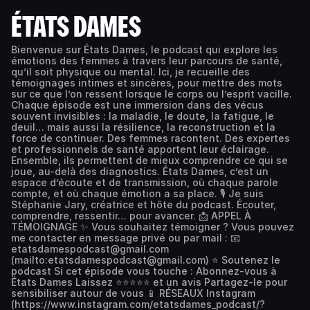
ÉTATS DAMES
Bienvenue sur États Dames, le podcast qui explore les
émotions des femmes à travers leur parcours de santé,
qu’il soit physique ou mental. Ici, je recueille des
témoignages intimes et sincères, pour mettre des mots
sur ce que l’on ressent lorsque le corps ou l’esprit vacille.
Chaque épisode est une immersion dans des vécus
souvent invisibles : la maladie, le doute, la fatigue, le
deuil… mais aussi la résilience, la reconstruction et la
force de continuer. Des femmes racontent. Des expertes
et professionnels de santé apportent leur éclairage.
Ensemble, ils permettent de mieux comprendre ce qui se
joue, au-delà des diagnostics. États Dames, c’est un
espace d’écoute et de transmission, où chaque parole
compte, et où chaque émotion a sa place. 🎙️ Je suis
Stéphanie Jary, créatrice et hôte du podcast. Écouter,
comprendre, ressentir… pour avancer. 📩 APPEL À
TÉMOIGNAGE ✨ Vous souhaitez témoigner ? Vous pouvez
me contacter en message privé ou par mail : 📧
etatsdamespodcast@gmail.com
(mailto:etatsdamespodcast@gmail.com) ⭐ Soutenez le
podcast Si cet épisode vous touche : Abonnez-vous à
États Dames Laissez ⭐⭐⭐⭐⭐ et un avis Partagez-le pour
sensibiliser autour de vous 📱 RÉSEAUX Instagram
(https://www.instagram.com/etatsdames_podcast/?