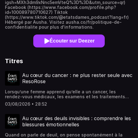
igsh=MXh3dm9xNnc5emVteQ%3D%3D&utm_source=qr)
Facebook (https://www.facebook.com/profile.php?
id=100089780710627) Tiktok
(https://www.tiktok.com/@etatsdames_podcast?lang=fr)
Hébergé par Ausha. Visitez ausha.co/fr/politique-de-
confidentialite pour plus d'informations.
Écouter sur Deezer
Titres
Au cœur du cancer : ne plus rester seule avec
ResoRose
Lorsqu’une femme apprend qu’elle a un cancer, les
rendez-vous médicaux, les examens et les traitements
prennent toute la place. Mais que se passe-t-il entre
03/08/2026 • 28:52
deux consultations, lorsque les questions, la peur et la
solitude s’installent ?Dans cet épisode d’États Dames, je
donne la parole à Pauline, cofondatrice de ResoRose, une
Au cœur des deuils invisibles : comprendre les
application née d’une expérience profondément
blessures émotionnelles
personnelle et humaine.Après avoir accompagné de
nombreuses femmes touchées par le cancer dans le cadre
Quand on parle de deuil, on pense spontanément à la
de son activité professionnelle, Pauline a vécu la maladie