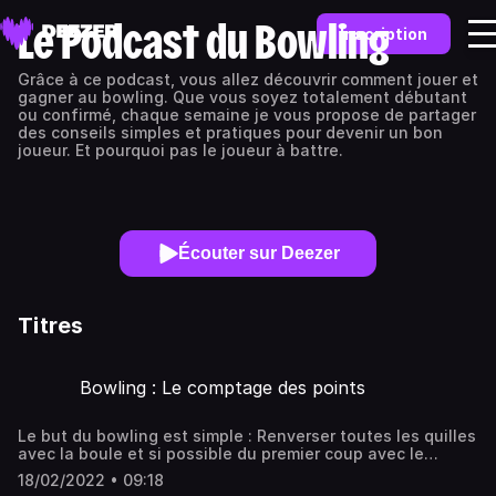
Le Podcast du Bowling
Inscription
Grâce à ce podcast, vous allez découvrir comment jouer et
gagner au bowling. Que vous soyez totalement débutant
ou confirmé, chaque semaine je vous propose de partager
des conseils simples et pratiques pour devenir un bon
joueur. Et pourquoi pas le joueur à battre.
Écouter sur Deezer
Titres
Bowling : Le comptage des points
Le but du bowling est simple : Renverser toutes les quilles
avec la boule et si possible du premier coup avec le
premier lancer ! Que se passe-t-il si vous le faites
18/02/2022 • 09:18
souvent ? Comment comptons-nous les points au bowling