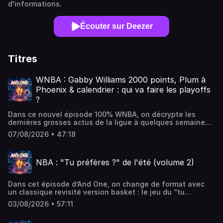
d'informations.
Écouter sur Deezer
Titres
WNBA : Gabby Williams 2000 points, Plum à
Phoenix & calendrier : qui va faire les playoffs
?
Dans ce nouvel épisode 100% WNBA, on décrypte les
dernières grosses actus de la ligue à quelques semaines
de la fin de la saison régulière !Au programme de la
07/08/2026 • 47:18
première partie :- 🔥 Le trade de Kelsey Plum des Sparks
vers le Phoenix Mercury : on analyse les détails du deal
(Monique Akoa Makani + picks 2027 et 2028), les
NBA : "Tu préfères ?" de l'été (volume 2)
implications pour les deux équipes et ce que ça change
pour la course aux playoffs. - 🎯 La barre symbolique des
2000 points en carrière franchie par Gabby Williams
Dans cet épisode d’And One, on change de format avec
(Golden State Valkyries) lors de la victoire contre Toronto :
un classique revisité version basket : le jeu du “tu
retour sur le parcours de la Française et ce que
préfères” spécial NBA.Le concept est simple mais les
représente ce milestone pour le basket français en WNBA.
03/08/2026 • 57:11
débats sont loin de l’être. À chaque tour, deux choix :
- 🚨 Les premières infos sur la future franchise des
joueurs, franchises, actions mythiques, époques… et
Cleveland Sirens : nom officiel, logo, date de début en