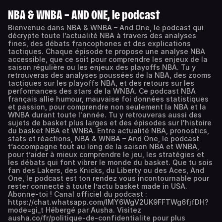
NBA & WNBA – AND ONE, le podcast
Bienvenue dans NBA & WNBA – And One, le podcast qui
décrypte toute l’actualité NBA à travers des analyses
fines, des débats francophones et des explications
tactiques. Chaque épisode te propose une analyse NBA
accessible, que ce soit pour comprendre les enjeux de la
saison régulière ou les enjeux des playoffs NBA. Tu y
retrouveras des analyses poussées de la NBA, des zooms
tactiques sur les playoffs NBA, et des retours sur les
performances des stars de la WNBA. Ce podcast NBA
français allie humour, mauvaise foi données statistiques
et passion, pour comprendre non seulement la NBA et la
WNBA durant toute l'année. Tu y retrouveras aussi des
sujets de basket plus larges et des épisodes sur l'histoire
du basket NBA et WNBA. Entre actualité NBA, pronostics,
stats et réactions, NBA & WNBA – And One, le podcast
t’accompagne tout au long de la saison NBA et WNBA,
pour t’aider à mieux comprendre le jeu, les stratégies et
les débats qui font vibrer le monde du basket. Que tu sois
fan des Lakers, des Knicks, du Liberty ou des Aces, And
One, le podcast est ton rendez vous incontournable pour
rester connecté à toute l’actu basket made in USA.
Abonne‑toi ! Canal officiel du podcast :
https://chat.whatsapp.com/IMY6WgV2UK9FFTWg6fjfDH?
mode=gi_t Hébergé par Ausha. Visitez
ausha.co/fr/politique-de-confidentialite pour plus