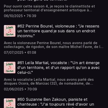
Pour ouvrir cette saison 4, je reçois le clarinettiste et
professeur territorial d'enseignement artistique à
Cournon d'Auvergne (63) Guillaume Labussière pour parler
06/10/2025 • 76:39
didactique, apprentissage du codage musical,
développement de l'écoute du sonore, création et
fonction publique. Bibliographie :Alain Robbe-Grillet -
#62 Perrine Bourel, violoneuse : "Je ressens
Pour un nouveau romanJoëlle Zask - ParticiperFrans de
un territoire quand je suis dans un endroit
Waal - Le bonobo, Dieu et nousGuillaume Labussière -
inconnu."
Raymond Bonheur 1861- 1939, Parcours intellectuel et
relations artistiques d'un musicien proche de la nature
Avec la violoneuse Perrine Bourel, nous avons parlé de
collectages, de rigodon, de son maître Michel Favre, de la
Drôme, de Bourges et de Marseille, en passant par
07/07/2025 • 61:08
l'Irlande jusqu'aux Hautes-Alpes, de ruralité, de hiérarchie
et de sororité. Bibliographie :Valérie Jousseaume - Plouc
Pride, un nouveau récit pour les campagnesbell hooks -
#61 Leïla Martial, vocaliste : "Un art émerge
Cultiver l'appartenanceClaudie Hunzinger - Bambois, Les
d'un territoire, et d'un rapport qu'on a avec
grands Cerfs, Un chien à ma table
celui-ci."
Avec la vocaliste Leïla Martial, nous avons parlé des
disques Ocora, de Marciac (32), de nomadisme, de
singularité, de la stigmatisation des chanteuses, de
02/06/2025 • 70:09
clown, de son solo "Jubilä" et du goût de l'antilope
braisée.
#60 Suzanne Ben Zakoun, pianiste et
chanteuse : "J'ai toujours rêvé d'avoir un