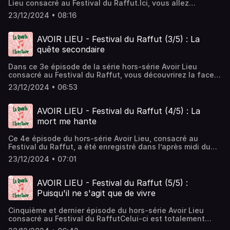
Lieu consacré au Festival du Raffut.Ici, vous allez
découvrir les coulisses de la veillée musicale de La Cozna
23/12/2024 • 08:16
et la mystérieuse affaire de l’Herbamar perdu.
AVOIR LIEU - Festival du Raffut (3/5) : La
quête secondaire
Dans ce 3e épisode de la série hors-série Avoir Lieu
consacré au Festival du Raffut, vous découvrirez la face
cachée de nos repas avec les bénévoles de l’événement
23/12/2024 • 06:53
et la créatrice de l’affiche Mathilde Grange, une quête
secondaire haletante ; et pour celles et ceux qui suivent
toute la série, la fameuse chanson "Camion"…
AVOIR LIEU - Festival du Raffut (4/5) : La
mort me hante
Ce 4e épisode du hors-série Avoir Lieu, consacré au
Festival du Raffut, a été enregistré dans l’après midi du
dimanche 2 novembre, au cours de la balade sonore et de
23/12/2024 • 07:01
l’atelier « déplier la mort ».Vous entendrez Clément
Merienne aux machines, Manon Saillard au vibraphone,
Mathieu Imbert à la batterie, moi-même au violoncelle et
AVOIR LIEU - Festival du Raffut (5/5) :
au chant, Lilas Réglat à la contrebasse, Clémentine
Puisqu'il ne s'agit que de vivre
Ristord à la boîte à bourdon, Pierre-Antoine Despatures à
la gadulka, Benjamin Garson à la guitare et Louis
Cinquième et dernier épisode du hors-série Avoir Lieu
Desseigne au saz.
consacré au Festival du RaffutCelui-ci est totalement
dédié au spectacle La Suite de l’Histoire imaginé par Catie