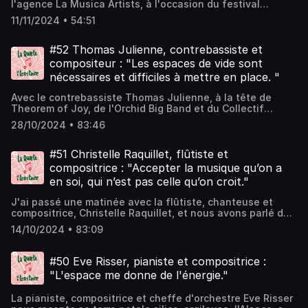
l'agence La Musica Artists, à l'occasion du festival
Musique(s) Rive Gauche dont elle assure la direction
11/11/2024 • 54:51
artistique, et nous avons parlé bien évidemment de la vie
culturelle de la rive gauche parisienne, mais aussi de
Glyndebourne, de l'Opéra de Lille, de sa volonté de
#52 Thomas Julienne, contrebassiste et
prendre des risques pour les artistes qu'elle représente,
compositeur : "Les espaces de vide sont
de sortir des sentiers battus, de musique "classique
nécessaires et difficiles à mettre en place. "
contemporaine" et de sa manière de se fondre dans les
territoires qu'elle habite.
Avec le contrebassiste Thomas Julienne, à la tête de
Theorem of Joy, de l'Orchid Big Band et du Collectif
Déluge, nous avons parlé de territoires psychiques, de
28/10/2024 • 83:46
l'Aquitaine, du CMDL, de ses deux DE, de psychanalyse,
de déconnexion, d'intelligence artificielle et de cancel
culture.
#51 Christelle Raquillet, flûtiste et
compositrice : "Accepter la musique qu’on a
en soi, qui n’est pas celle qu’on croit."
J'ai passé une matinée avec la flûtiste, chanteuse et
compositrice, Christelle Raquillet, et nous avons parlé de
son Calvados (14) natal, de ses débuts au piano, à la
14/10/2024 • 83:09
flûte, préparant des concours d'orchestres en écoutant
du jazz, du Pôle Sup' 93, de son glissement vers les sous-
sols du CNSMDP (75), du rôle de l'erreur dans ses
#50 Eve Risser, pianiste et compositrice :
créations, du besoin d'espace pour convoquer des
"L'espace me donne de l'énergie."
ambiances, de travailler ou non chez soi, et on a fait une
belle digression sur la place de l'improvisation libre dans
La pianiste, compositrice et cheffe d'orchestre Eve Risser
nos vies.