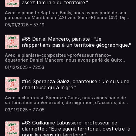
assez familiale du territoire."
Avec le pianiste Baptiste Bailly, nous avons parlé de son
parcours de Montbrison (42) vers Saint-Etienne (42), Dijon
(21), l'Espagne, la Bretagne, Paris, de sa relation aux
05/01/2026 • 57:19
musiques traditionnelles et au bal folk, de son album à
paraître Amour Courtois, de pyjama et de sa période ZAZ
(Zweig, Auster, Zola).
#65 Daniel Mancero, pianiste : "Je
n’appartiens pas à un territoire géographique."
Avec le pianiste-compositeur-professeur franco-
équatorien Daniel Mancero, nous avons parlé de Quito
(Equateur), de ses débuts traumatisants au conservatoire,
01/12/2025 • 72:53
de culture métissée, de ses études de Berklee (USFQ) à
Paris 8 en passant par New York et Buenos Aires, de
lecture musicale, d'institutions publiques et de salsa.
#64 Speranza Galez, chanteuse : "Je suis une
chanteuse qui a migré."
Avec la chanteuse Speranza Galez, nous avons parlé de
sa formation au Venezuela, de migration, d'accents, de
son nouvel album "Memorias Imaginarias de un Universo
03/11/2025 • 77:05
sin Tiempo", de crochet et de Samuel Beckett.
#63 Guillaume Labussière, professeur de
clarinette : "Être agent territorial, c’est être là
pour les gens du territoire."