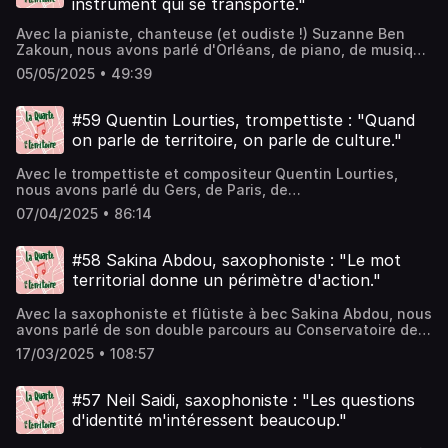
instrument qui se transporte."
Avec la pianiste, chanteuse (et oudiste !) Suzanne Ben
Zakoun, nous avons parlé d'Orléans, de piano, de musique
judéo-espagnole, de oud, de tapis et des parkings de
05/05/2025 • 49:39
Valence.
#59 Quentin Lourties, trompettiste : "Quand
on parle de territoire, on parle de culture."
Avec le trompettiste et compositeur Quentin Lourties,
nous avons parlé du Gers, de Paris, de
l'institutionnalisation du jazz, de son projet "Humankind",
07/04/2025 • 86:14
du métier de musicien·ne et du Big Band 31 Cadet.
#58 Sakina Abdou, saxophoniste : "Le mot
territorial donne un périmètre d'action."
Avec la saxophoniste et flûtiste à bec Sakina Abdou, nous
avons parlé de son double parcours au Conservatoire de
Lille et aux Beaux-Arts, de l'antre de son père audiophile,
17/03/2025 • 108:57
de sa double casquette de jazzeuse et baroqueuse, de sa
vie de jeune maman-étudiante puis de celle de
concertiste-enseignante, de fonction publique et du
#57 Neil Saidi, saxophoniste : "Les questions
libéralisme du milieu du spectacle vivant.
d'identité m'intéressent beaucoup."