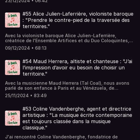
23/12/2024 • 06:42
Evezard et Lilas Réglat.
#55 Alice Julien-Laferrière, violoniste baroque
: "Prendre le contre-pied de la traversée des
territoires."
Avec la violoniste baroque Alice Julien-Laferrière,
créatrice de l'Ensemble Artifices et du Duo Coloquintes,
nous avons parlé de son lieu d'ancrage La Turbine (71), de
09/12/2024 • 68:13
son label discographique, de Saint-John Perse et de
Vinciane Despret, de sa vie de concertiste internationale
à celle d'artiste en milieu rural, de Diderot et des oiseaux.
#54 Maud Herrera, altiste et chanteuse : "J’ai
l’impression d’avoir eu besoin de choisir un
territoire."
Avec la musicienne Maud Herrera (Tal Coal), nous avons
parlé de son enfance à Paris et au Vénézuela, de
Toulouse (31) et d'Uzerche (19), de la langue occitane, du
25/11/2024 • 83:49
chant lyrique, du mode de vie paysan et de Radio Latina.
#53 Coline Vandenberghe, agent et directrice
artistique : "La musique écrite contemporaine
est toujours classée dans la musique
classique."
J'ai rencontré Coline Vandenberghe, fondatrice de