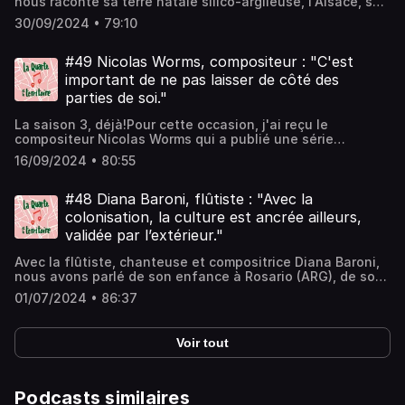
nous raconte sa terre natale silico-argileuse, l'Alsace, son
amour pour la neige et les déserts, pour le Nouveau
30/09/2024 • 79:10
Mexique et la Norvège, son besoin d'espace, sa
synesthésie, ses escapades en magasins de bricolage
pour créer des "boîtes de sons", et son sens de l'accueil,
#49 Nicolas Worms, compositeur : "C'est
de la déconstruction et de la vaisselle.
important de ne pas laisser de côté des
parties de soi."
La saison 3, déjà!Pour cette occasion, j'ai reçu le
compositeur Nicolas Worms qui a publié une série
musicale, "Flot", tout au long de l'été, et nous avons parlé
16/09/2024 • 80:55
de la notion d'arpentage, du parallèle entre musique
classique occidentale et conquête du reste du monde, du
paradoxe de la ligne et du cercle, de l'imaginaire charrié
#48 Diana Baroni, flûtiste : "Avec la
par les instruments et de nostophobie.
colonisation, la culture est ancrée ailleurs,
validée par l’extérieur."
Avec la flûtiste, chanteuse et compositrice Diana Baroni,
nous avons parlé de son enfance à Rosario (ARG), de son
parcours classique de Buenos Aires à Bâle (CH), de sa
01/07/2024 • 86:37
discographie baroque, de son EP "Apapacho", de son
rapport à la culture et à la colonisation, de musique
inclusive, de transmission orale, de son futur Tiny Desk
Voir tout
chez elle à Lyon (69) et de son potager.
Podcasts similaires