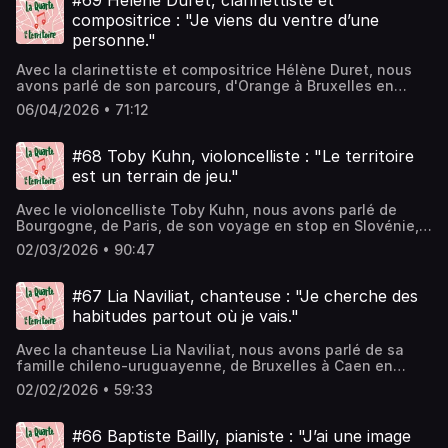
#69 Hélène Duret, clarinettiste et
compositrice : "Je viens du ventre d’une
personne."
Avec la clarinettiste et compositrice Hélène Duret, nous
avons parlé de son parcours, d'Orange à Bruxelles en
passant par Nîmes et Montpellier, de son glissement de la
06/04/2026 • 71:12
musique classique vers le jazz par le biais de
l'improvisation, de son choc pour la clarinette klezmer, de
l'Italie, de la Colombie et de Britney Spears.
#68 Toby Kuhn, violoncelliste : "Le territoire
est un terrain de jeu."
Avec le violoncelliste Toby Kuhn, nous avons parlé de
Bourgogne, de Paris, de son voyage en stop en Slovénie,
de la rigidité des rituels en musique classique, de
02/03/2026 • 90:47
géologie, d'interprétation, de nomadisme et d'Ethno
World.
#67 Lia Naviliat, chanteuse : "Je cherche des
habitudes partout où je vais."
Avec la chanteuse Lia Naviliat, nous avons parlé de sa
famille chileno-uruguayenne, de Bruxelles à Caen en
passant par la Suisse alémanique et Mulhouse, de la
02/02/2026 • 59:33
Nueva Canción Chilena, des cafés en terrasse, des "Arts
Fl(u)o", de cuisine mexicaine et de son sarouel orange.
#66 Baptiste Bailly, pianiste : "J’ai une image