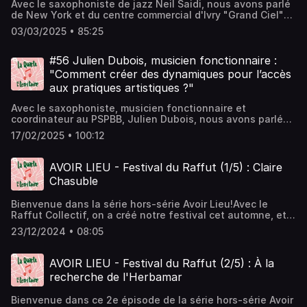
Avec le saxophoniste de jazz Neil Saidi, nous avons parlé
de New York et du centre commercial d'Ivry "Grand Ciel"
(94), de la définition du jazz, de Cluny (71), de la place de
03/03/2025 • 85:25
la création dans la formation musicale, de la "Grande
Musique", du complexe du retard à rattraper et de la
genèse du ZOOT Collectif.
#56 Julien Dubois, musicien fonctionnaire :
"Comment créer des dynamiques pour l’accès
aux pratiques artistiques ?"
Avec le saxophoniste, musicien fonctionnaire et
coordinateur au PSPBB, Julien Dubois, nous avons parlé
d'accès aux pratiques artistiques, de formation musicale,
17/02/2025 • 100:12
de pression de l'excellence, des conservatoires comme
lieux de vie, des enjeux de l'enseignement supérieur et du
crédit d'impôt dans les aides publiques.
AVOIR LIEU - Festival du Raffut (1/5) : Claire
Chasuble
Bienvenue dans la série hors-série Avoir Lieu!Avec le
Raffut Collectif, on a créé notre festival cet automne, et
celui-ci a eu lieu au Sappey-en-Chartreuse du 1er au 3
23/12/2024 • 08:05
novembre 2024. Alors, vous me voyez venir, j’avais bien
évidemment mon dictaphone pour capter et vous raconter
ce festival depuis les coulisses.Voici le 1er épisode,
AVOIR LIEU - Festival du Raffut (2/5) : À la
enregistré la veille du début du festival, entre notes
recherche de l'Herbamar
d'intention, répétitions, et Claire Chasuble.
Bienvenue dans ce 2e épisode de la série hors-série Avoir