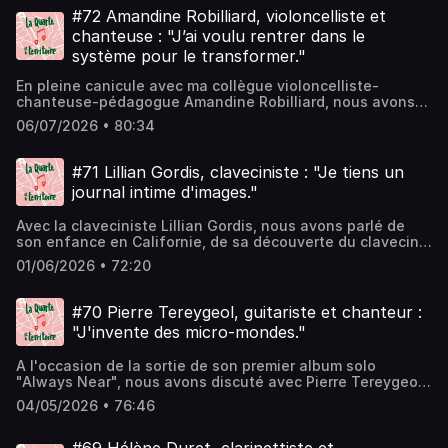
#72 Amandine Robilliard, violoncelliste et
chanteuse : "J’ai voulu rentrer dans le
système pour le transformer."
En pleine canicule avec ma collègue violoncelliste-
chanteuse-pédagogue Amandine Robilliard, nous avons
parlé de son parcours à Lyon puis à Paris, de son groupe
06/07/2026 • 80:34
de rock au lycée, de la relation entre héritage et création,
du rapport inventif à l'instrument et d'une pièce à soi.
#71 Lillian Gordis, claveciniste : "Je tiens un
journal intime d'images."
Avec la claveciniste Lillian Gordis, nous avons parlé de
son enfance en Californie, de sa découverte du clavecin,
du streaming de France Musique dans les années 2000,
01/06/2026 • 72:20
de son arrivée en France, du travail de l'instrument,
d'hygiène de vie, du Colorado et de la génération Trump.
#70 Pierre Tereygeol, guitariste et chanteur :
"J'invente des micro-mondes."
A l'occasion de la sortie de son premier album solo
"Always Near", nous avons discuté avec Pierre Tereygeol
de son enfance en Essonne (91), de son apprentissage
04/05/2026 • 76:46
tardif de la musique, d'adresses, de Dandelot, de la Poste,
de donner vie aux sons, de chanson, de Fabienne Verdier,
et de marmottes.