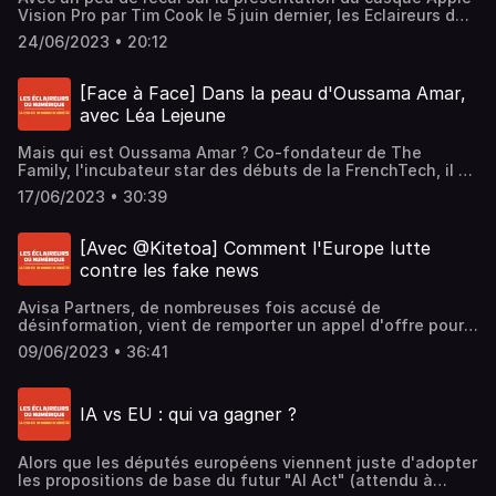
Vision Pro par Tim Cook le 5 juin dernier, les Eclaireurs du
Numérique décryptent la nouvelle stratégie qu'Apple
24/06/2023 • 20:12
semble mettre en place. Avec Damien Douani, Bertrand
Lenotre et Fabrice Epelboin.Hébergé par Ausha. Visitez
ausha.co/politique-de-confidentialite pour plus
[Face à Face] Dans la peau d'Oussama Amar,
d'informations.
avec Léa Lejeune
Mais qui est Oussama Amar ? Co-fondateur de The
Family, l'incubateur star des débuts de la FrenchTech, il en
a été le meilleur ambassadeur avant d'en devenir l'un de
17/06/2023 • 30:39
ses fossoyeurs. Jusqu'à devenir un personnage très
controversé, et pourtant aimé. Retour sur son parcours,
miroir de 10 ans de folie start-ups en France avec Léa
[Avec @Kitetoa] Comment l'Europe lutte
Lejeune, auteure du podcast documentaire "Oussama le
contre les fake news
magnifique". Elle est interviewé par Damien
Douani.Hébergé par Ausha. Visitez ausha.co/politique-de-
Avisa Partners, de nombreuses fois accusé de
confidentialite pour plus d'informations.
désinformation, vient de remporter un appel d'offre pour
aider l’Union Européenne à lutter contre... la
09/06/2023 • 36:41
désinformation ! Les Eclaireurs du Numérique invitent
Antoine Champagne, alias @Kitetoa, co-fondateur et
rédacteur en chef de Reflets.info, un des médias attaqué
IA vs EU : qui va gagner ?
en justice par Avisa Partners pour une série d'enquêtes.
Avec Fabrice Epelboin, Damien Douani et Bertrand
Lenotre. Hébergé par Ausha. Visitez ausha.co/politique-
Alors que les députés européens viennent juste d'adopter
de-confidentialite pour plus d'informations.
les propositions de base du futur "AI Act" (attendu à