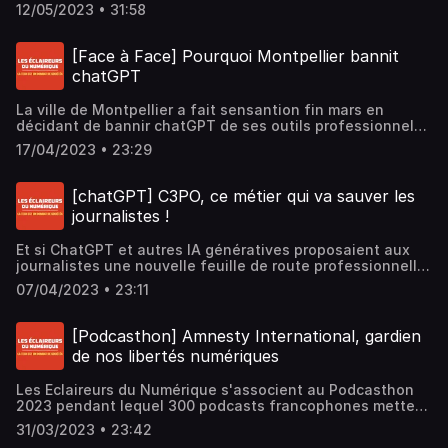
partir de fin 2023), les Eclaireurs du Numérique
12/05/2023 • 31:58
décortiquent les 4 catégories de risques et ce qu'elles
contiennent. Avec Bertrand Lenotre, Fabrice Epelboin et
Damien Douani.Hébergé par Ausha. Visitez
[Face à Face] Pourquoi Montpellier bannit
ausha.co/politique-de-confidentialite pour plus
chatGPT
d'informations.
La ville de Montpellier a fait sensantion fin mars en
décidant de bannir chatGPT de ses outils professionnels,
dans l'attente d'avoir des informations précises sur les
17/04/2023 • 23:29
usages des données de la commune. C'est une première
en France. Manu Reynaud, 2ème adjoint au maire en
charge du numérique, explique à Damien Douani avec
[chatGPT] C3PO, ce métier qui va sauver les
force de détails, la posture responsable que désire
journalistes !
prendre Montpellier face à ces ruptures
numériques.Hébergé par Ausha. Visitez
Et si ChatGPT et autres IA génératives proposaient aux
ausha.co/politique-de-confidentialite pour plus
journalistes une nouvelle feuille de route professionnelle
d'informations.
? Les Eclaireurs du Numérique sont les premiers à mettre
07/04/2023 • 23:11
le doigt sur les opportunités qui s'ouvrent pour celles et
ceux qui sont armés pour rédiger les bons prompts. Avec
Bertrand Lenotre, Fabrice Epelboin et Damien
[Podcasthon] Amnesty International, gardien
Douani. Hébergé par Ausha. Visitez ausha.co/politique-
de nos libertés numériques
de-confidentialite pour plus d'informations.
Les Eclaireurs du Numérique s'associent au Podcasthon
2023 pendant lequel 300 podcasts francophones mettent
en avant 300 associations ou ONG. Bertrand Lenotre,
31/03/2023 • 23:42
Fabrice Epelboin et Damien Douani ont choisi de mettre