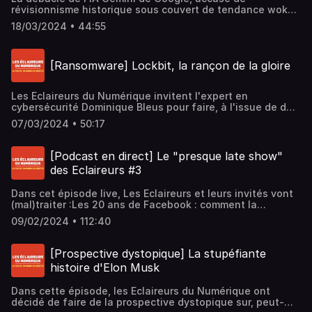
d'informations.
révisionnisme historique sous couvert de tendance woke,
a mis en lumière la part des algorithmes des IA dans nos
18/03/2024 • 44:55
représentations, et l'impact que cela peut avoir sur les
différentes culturelles. Pour mieux comprendre cette
tendance, nous accueillons Michelle Blanc, émérite
[Ransomware] Lockbit, la rançon de la gloire
sachante du numérique au Québec.Un podcast de Damien
Douani et Fabrice Epelboin.Hébergé par Ausha. Visitez
ausha.co/politique-de-confidentialite pour plus
Les Eclaireurs du Numérique invitent l'expert en
d'informations.
cybersécurité Dominique Bleus pour faire, à l'issue de de
l'épisode Lockbit, un état des lieux de des types de
07/03/2024 • 50:17
pratiques de ransomware autour de deux mots clés :
démocratisation et amateurisme. Une rencontre
passionnante pour comprendre les nouveaux enjeux liés
[Podcast en direct] Le "presque late show"
au capitalisme sauvage en action dans le monde des
des Eclaireurs #3
éditeurs et acteurs du ransomware. Avec Fabrice Epelboin,
Damien Douani et Bertrand Lenotre.Hébergé par Ausha.
Dans cet épisode live, Les Eclaireurs et leurs invités vont
Visitez ausha.co/politique-de-confidentialite pour plus
(mal)traiter :Les 20 ans de Facebook : comment la
d'informations.
plateforme a-t-elle modelé notre vie numérique
09/02/2024 • 112:40
(souvenirs d'anciens combattants).La CNIL qui valide le
HDH : mais pourquoi Microsoft reste le chouchou pour nos
données de santé ?Apple Vision Pro : la Pomme tente le
[Prospective dystopique] La stupéfiante
pari du casque immersif à un prix prohibitif, et ça pourrait
histoire d'Elon Musk
être gagnant.Enregistré en direct et en public le mardi 6
février 2024 sur X Space.Hébergé par Ausha. Visitez
Dans cette épisode, les Eclaireurs du Numérique ont
ausha.co/politique-de-confidentialite pour plus
décidé de faire de la prospective dystopique sur, peut-
d'informations.