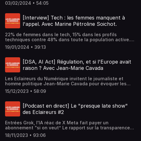
être, le futur maître du monde : Elon Musk. Découvrez ce
03/02/2024 • 54:05
qu'est devenu cet homme, la société, et nous tous au
passage en se projetant dans l'année 200X !Avec
Bertrand Lenotre, Damien Douani et Fabrice
[Interview] Tech : les femmes manquent à
Epelboin.Précision : toutes les informations sur lesquelles
l'appel. Avec Marine Pétroline Soichot.
nous nous basons pour écrire cet épisode sont
rigoureusement sourcées et réelles. Leur interprétation
22% de femmes dans le tech, 15% dans les profils
future relève de la fiction et de l'analyse
techniques contre 48% dans toute la population active.
prospective.Hébergé par Ausha. Visitez
Les femmes manquent cruellement à l'appel alors qu'elles
ausha.co/politique-de-confidentialite pour plus
19/01/2024 • 39:13
sont bien souvent à l'origine de découvertes décisives.
d'informations.
Mais cette sous représentation dans un secteur à la
croissance explosive est un risque d'éviction total à
[DSA, AI Act] Régulation, et si l'Europe avait
terme. Comment comprendre les origines d'une telle
raison ? Avec Jean-Marie Cavada
situation, et que faire pour arriver à la modifier ? Damien
Douani reçoit en interview Marine "Pétroline" Soichot du
Les Eclaireurs du Numérique invitent le journaliste et
podcast "Chroniques du Sexisme Ordinaire".Hébergé par
homme politique Jean-Marie Cavada pour évoquer les
Ausha. Visitez ausha.co/politique-de-confidentialite pour
rapports parfois compliqués entre la France et l'Europe en
plus d'informations.
15/12/2023 • 58:09
matière de régulation : des services numériques (DSA vs
SREN) à l'intelligence artificielle (AI Act). Avec Colette
Bouckaert, Bertrand Lenotre, Damien Douani et Fabrice
[Podcast en direct] Le "presque late show"
Epelboin.Hébergé par Ausha. Visitez ausha.co/politique-
des Eclaireurs #2
de-confidentialite pour plus d'informations.
Entrées Grok, l'IA réac de X Meta fait payer un
abonnement “si on veut” Le rapport sur la transparence
des Réseaux Sociaux Plat de résistance Quand la boîte
18/11/2023 • 93:06
noire des IA génératives livre ses secrets Dessert : les