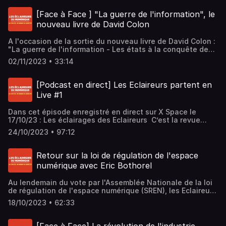
mignardises Damien: saison 3 de la série Upload sur Prime
Vidéo Bertrand : AI PIN Fabrice : Wallet européen
[Face à Face ] "La guerre de l'information", le
d'identitéHébergé par Ausha. Visitez ausha.co/politique-
nouveau livre de David Colon
de-confidentialite pour plus d'informations.
A l'occasion de la sortie du nouveau livre de David Colon :
"La guerre de l'information - Les états à la conquête de
nos esprits" Bertrand Lenotre reçoit en face à face
02/11/2023 • 33:14
l'auteur, enseignant à Sciences Po en histoire de la
communication, des médias et de la propagande.
Comment l'information est-elle devenue une composante
[Podcast en direct] Les Eclaireurs partent en
essentielle de ce que l'on appelle désormais la guerre
Live #1
hybride ? David Colon décrypte les 30 dernières années
de conflits.Hébergé par Ausha. Visitez
Dans cet épisode enregistré en direct sur X Space le
ausha.co/politique-de-confidentialite pour plus
17/10/23 : Les éclairages des Eclaireurs C’est la revue
d'informations.
d’actu des Eclaireurs, tout ce à quoi vous avez échappé
24/10/2023 • 97:12
dans le podcast : La modération de X twitter Le clash
Musk / Breton L’impossible montée en charge de la
modération centralisée des réseaux sociaux et le piège
Retour sur la loi de régulation de l'espace
tendu par Musk au DSA Menaces de mort sur Reflets
numérique avec Eric Bothorel
Reflets rachète BFM Bluesky émerge doucement, et
référence les journalistes Le signal faible Apple ferme
Au lendemain du vote par l'Assemblée Nationale de la loi
son service client sur X et NPR qui ferme son compte :
de régulation de l'espace numérique (SREN), les Eclaireurs
https://niemanreports.org/articles/npr-twitter-musk/ On
du Numérique invitent le député Renaissance Eric
vous en parle mais ça n’a rien à voir Les coups de coeur
18/10/2023 • 62:33
Bothorel pour un échange sans filtre sur le contenu et les
des Eclaireurs.Hébergé par Ausha. Visitez
enjeux de cette loi. Avec Fabrice Epelboin, Damien Douani
ausha.co/politique-de-confidentialite pour plus
et Bertrand Lenotre.Hébergé par Ausha. Visitez
d'informations.