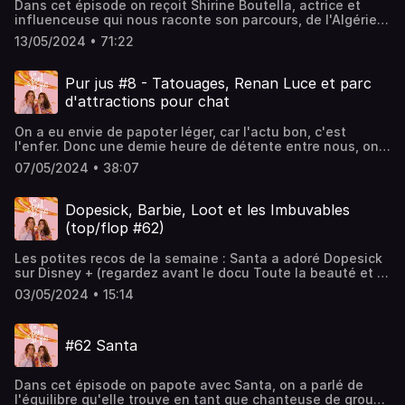
Dans cet épisode on reçoit Shirine Boutella, actrice et
de Samuel, un ado tourmenté. Hébergé par Acast. Visitez
influenceuse qui nous raconte son parcours, de l'Algérie à
acast.com/privacy pour plus d'informations.
la France en passant par l'Autriche. On a discuté de la
13/05/2024 • 71:22
difficulté de passer des castings, du tournant qu'elle a
vécu avec le succès du film Papicha. On a avoué qui entre
nous lisait la presse people, quel était l'objet le plus
Pur jus #8 - Tatouages, Renan Luce et parc
insolite de notre sac à main et ce que ça faisait d'avoir 50
d'attractions pour chat
ans un jour. Suivi de l'incournable top flop culture.Si cet
épisode vous plait dites-le avec des commentaires et des
On a eu envie de papoter léger, car l'actu bon, c'est
étoiles ! Retrouvez-nous sur youtube, tiktok et instagram
l'enfer. Donc une demie heure de détente entre nous, on
@camilletjustine. Hébergé par Acast. Visitez
parle de pub, de tatouages, de Renan Luce qui revient à la
acast.com/privacy pour plus d'informations.
07/05/2024 • 38:07
mode, d'écrans flexibles et des règles du débat. Hébergé
par Acast. Visitez acast.com/privacy pour plus
d'informations.
Dopesick, Barbie, Loot et les Imbuvables
(top/flop #62)
Les potites recos de la semaine : Santa a adoré Dopesick
sur Disney + (regardez avant le docu Toute la beauté et le
sang versé) sur le scandale des opioïdes aux USA.Camille
03/05/2024 • 15:14
a passé un bon moment devant Loot (Apple tv), une série
fun et feel good qui raconte l'histoire d'une femme
milliardaire qui s'intéresse à sa fondation
#62 Santa
philanthrope.Justine vous conseille encore une BD de
Julia Wertz : les Imbuvables, qui raconte son parcours
pour arrêter de boire. Et puis on a un peu débattu autour
Dans cet épisode on papote avec Santa, on a parlé de
du film Barbie. Hébergé par Acast. Visitez
l'équilibre qu'elle trouve en tant que chanteuse de groupe
acast.com/privacy pour plus d'informations.