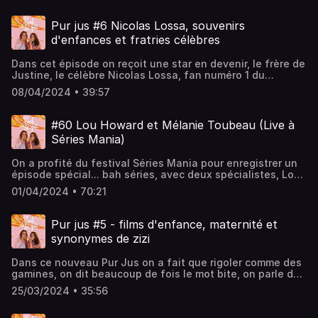
faisait de devenir un homme blanc MDR. Chacun.e a
donné son avis sur le mariage et l'amour pour toujours, on
Pur jus #6 Nicolas Lossa, souvenirs
s'est avoué nos phobies et celle de Lou va vous
d'enfances et fratries célèbres
surprendre. Hébergé par Acast. Visitez acast.com/privacy
pour plus d'informations.
Dans cet épisode on reçoit une star en devenir, le frère de
Justine, le célèbre Nicolas Lossa, fan numéro 1 du
podcast. On en profite pour parler des relations entre
08/04/2024 • 39:57
frères et soeurs, de leur souvenirs d'enfances, les jeux,
les blagues plus ou moins gentilles et leurs trajets en
voiture.Ensuite Camille vous propose un petit quizz sur les
#60 Lou Howard et Mélanie Toubeau (Live à
fratries célèbres.Si cet épisode vous plait dites-le avec
Séries Mania)
des commentaires et des étoiles ! Retrouvez-nous sur
youtube, tiktok et instagram @camilletjustine. Merci bye.
On a profité du festival Séries Mania pour enregistrer un
Hébergé par Acast. Visitez acast.com/privacy pour plus
épisode spécial... bah séries, avec deux spécialistes, Lou
d'informations.
Howard et Mélanie Toubeau (@lamanieducinema).On s'est
01/04/2024 • 70:21
demandées en vrac :notre série d'adolescencenotre
personnage préféré toutes séries confonduesnotre
couple de série préféréla série qu'on a jamais vuela série
Pur jus #5 - films d'enfance, maternité et
qu'on aime pas mais on ose pas le direetc.Et on vous fait
synonymes de zizi
quelques recos de séries pas assez connues et/ou
féministes !Et vous ? Enregistré en live à Séries Mania le
Dans ce nouveau Pur Jus on a fait que rigoler comme des
17 février avec un super public. Si cet épisode vous plait
gamines, on dit beaucoup de fois le mot bite, on parle de
dites-le avec des commentaires et des étoiles !
films et de séries, et on se demande si on veut des
Retrouvez-nous sur youtube, tiktok et instagram
25/03/2024 • 35:56
enfants. Si cet épisode vous plait dites-le avec des
@camilletjustine. Hébergé par Acast. Visitez
commentaires et des étoiles ! Retrouvez-nous sur
acast.com/privacy pour plus d'informations.