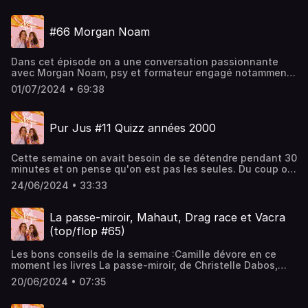
Visitez acast.com/privacy pour plus d'informations.
#66 Morgan Noam
Dans cet épisode on a une conversation passionnante
avec Morgan Noam, psy et formateur engagé notamment
sur les questions LGBT. On a pas pu s'empêcher de parler
01/07/2024 • 69:38
de cette sombre période avec l'arrive potentielle du RN au
pouvoir, des arguments des personnes qui adorent
Bardella et Lepen. Il nous a expliqué son positionnement
Pur Jus #11 Quizz années 2000
de psy qui propose un espace safe et politique et on s'est
demandé si l'argent pouvait faire notre bonheur.Si cet
épisode vous plait dites-le avec des commentaires et des
Cette semaine on avait besoin de se détendre pendant 30
étoiles ! Retrouvez-nous sur youtube, tiktok et instagram
minutes et on pense qu'on est pas les seules. Du coup on
@camilletjustine. Musique du générique Sn4tch. Hébergé
s'est chacune prévues des petits quizz, Justine sur la pop
par Acast. Visitez acast.com/privacy pour plus
24/06/2024 • 33:33
culture des années 2000 (spoiler, c'est pas si marrant) et
d'informations.
Camille sur la zik des années 2000. Jouez avec nous si ça
vous branche.Musique du générique : Sn4tch. Si cet
La passe-miroir, Mahaut, Drag race et Vacra
épisode vous plait dites-le avec des commentaires et des
(top/flop #65)
étoiles ! Retrouvez-nous sur youtube, tiktok et instagram
@camilletjustine. Hébergé par Acast. Visitez
Les bons conseils de la semaine :Camille dévore en ce
acast.com/privacy pour plus d'informations.
moment les livres La passe-miroir, de Christelle Dabos,
une saga fantaisiste dans laquelle ya des pouvoirs
20/06/2024 • 07:35
magiques et des trahisons à gogo.Maxime a adoré le
spectacle de Mahaut Drama, allez la voir ! Justine se