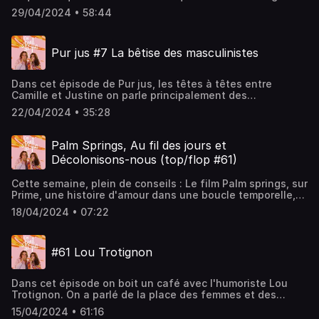
Hyphen Hyphen et chanteuse en solo, de son côté casse-
29/04/2024 • 58:44
cou, de clés de bras, de son parcours scolaire inhabituel
et de ghosting. Si cet épisode vous plait dites-le avec des
commentaires et des étoiles ! Retrouvez-nous sur
Pur jus #7 La bêtise des masculinistes
youtube, tiktok et instagram @camilletjustine. Hébergé
par Acast. Visitez acast.com/privacy pour plus
d'informations.
Dans cet épisode de Pur jus, les têtes à têtes entre
Camille et Justine on parle principalement des
masculinistes, cette communauté d'hommes qui
22/04/2024 • 35:28
détestent les femmes. On se réjouit que le sujet soit
enfin pris en charge par les médias mainstream, et on
déplore leur bêtise et leur dangerosité. Pour en savoir
Palm Springs, Au fil des jours et
plus on vous conseille de regarder le docu france TV :
Décolonisons-nous (top/flop #61)
Mascus, les hommes qui détestent les femmes. Et pour
contrer ce discours là on vous conseille aussi le docu
Cette semaine, plein de conseils : Le film Palm springs, sur
Dans le noir les hommes pleurent de Sikou Nikate (dispo
Prime, une histoire d'amour dans une boucle temporelle,
sur youtube), qui oeuvre pour que les hommes parlent de
conseillé par Justine.La série Au fil des jours, sur Netflix,
leurs émotions et de la toxicité masculine. Hébergé par
18/04/2024 • 07:22
une sitcom joyeuse et inclusive, conseillée par Lou.Le
Acast. Visitez acast.com/privacy pour plus d'informations.
livre Décolonisons-nous de Franck Lao, un essai qui
questionne l'histoire colonialiste de la France, conseillé
#61 Lou Trotignon
par Camille. Hébergé par Acast. Visitez acast.com/privacy
pour plus d'informations.
Dans cet épisode on boit un café avec l'humoriste Lou
Trotignon. On a parlé de la place des femmes et des
minorités de genre dans le milieu du stand up (spoiler
15/04/2024 • 61:16
alerte, c'est chaud), de transidentité et de ce que ça