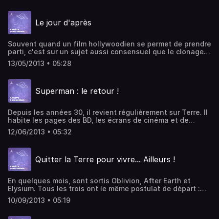
sauve-t-on le monde dans les films ? Écriture, montage et
voix : Jérémy Quérenet.
Le jour d'après
Souvent quand un film hollywoodien se permet de prendre
parti, c'est sur un sujet aussi consensuel que le clonage,
la pollution ou la guerre. Sortie en 2004, Le Jour d'après
13/05/2013 • 05:28
ose affronter un sujet plus polémique : celui du
réchauffement climatique. Et l'administration américaine
n'en sort pas indemne. Écriture, montage et voix : Jérémy
Superman : le retour !
Quérenet.
Depuis les années 30, il revient régulièrement sur Terre. Il
habite les pages des BD, les écrans de cinéma et de
télévision. Il a un style vestimentaire aussi improbable
12/06/2013 • 05:32
que reconnaissable... Superman est de retour. C'est
l'occasion d'étudier sa planète d'origine : Krypton.
Écriture, montage et voix : Jérémy Quérenet.
Quitter la Terre pour vivre... Ailleurs !
En quelques mois, sont sortis Oblivion, After Earth et
Elysium. Tous les trois ont le même postulat de départ :
l'humanité a été contrainte d’abandonner la Terre pour
10/09/2013 • 05:19
vivre ailleurs. Mais aujourd'hui, ce n'est plus de gaité de
cœur que l'on quitte notre berceau pour s'expatrier dans