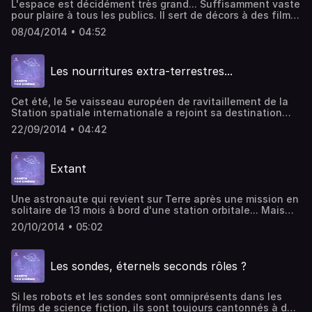
L'espace est décidément très grand... Suffisamment vaste
pour plaire à tous les publics. Il sert de décors à des films
d'horreur comme à des space opéra, à des fantaisies
08/04/2014 • 04:52
érotiques comme à des films métaphysiques... Et les
enfants ne sont pas oubliés puisque régulièrement des
dessins animés leur proposent des voyages dans les
Les nourritures extra-terrestres...
confins de l'univers. Petit tour d'horizon avec quelques
exemples récents... Écriture, montage et voix : Jérémy
Quérenet.
Cet été, le 5e vaisseau européen de ravitaillement de la
Station spatiale internationale a rejoint sa destination
avec à son bord : carburant, vêtements, eau et repas
22/09/2014 • 04:42
préparés. Mais au cinéma, que se passe-t-il quand nos
héros en apesanteur, passent à table ? Écriture, montage
et voix : Jérémy Quérenet.
Extant
Une astronaute qui revient sur Terre après une mission en
solitaire de 13 mois à bord d'une station orbitale... Mais
qui revient enceinte. Voilà le point de départ (facilement
20/10/2014 • 05:02
résumable) de la nouvelle série produite par Steven
Spielberg : Extant. Une série qui marque le retour de
l'espace à la télé mais avec un regard beaucoup plus
Les sondes, éternels seconds rôles ?
quotidien et réaliste que dans les grandes fresques façon
Star Trek. Écriture, montage et voix : Jérémy Quérenet.
Si les robots et les sondes sont omniprésents dans les
films de science fiction, ils sont toujours cantonnés à des