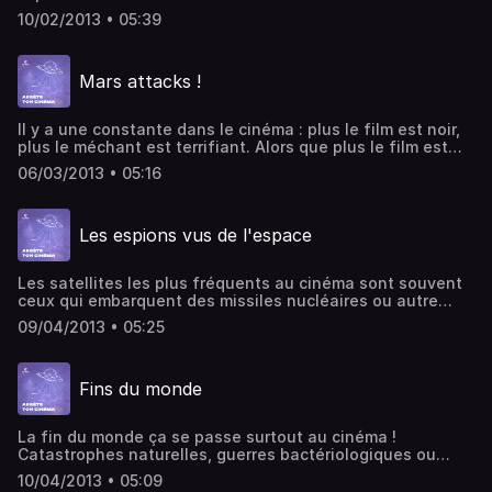
pour vivre confortablement sur la planète rouge, il
10/02/2013 • 05:39
convient de régler plusieurs problèmes : Où trouver de
l'eau ? Où trouver quelque chose à manger ? Où trouver
quelque chose à respirer ? ... La réponse est souvent la
Mars attacks !
même : terraformation. Écriture, montage et voix : Jérémy
Quérenet.
Il y a une constante dans le cinéma : plus le film est noir,
plus le méchant est terrifiant. Alors que plus le film est
drôle, plus le méchant est sympathique. C'est le cas dans
06/03/2013 • 05:16
Mars attacks ou les martiens sont farceurs, inventifs et
irrespectueux. Écriture, montage et voix : Jérémy
Quérenet.
Les espions vus de l'espace
Les satellites les plus fréquents au cinéma sont souvent
ceux qui embarquent des missiles nucléaires ou autre
armement plus ou moins sophistiqué. Autres types de
09/04/2013 • 05:25
satellites très appréciés à Hollywood, les satellites
espions... Écriture, montage et voix : Jérémy Quérenet.
Fins du monde
La fin du monde ça se passe surtout au cinéma !
Catastrophes naturelles, guerres bactériologiques ou
impact de météorite, le septième art aime questionner ce
10/04/2013 • 05:09
qui pourrait causer la perte de l'humanité. Comment