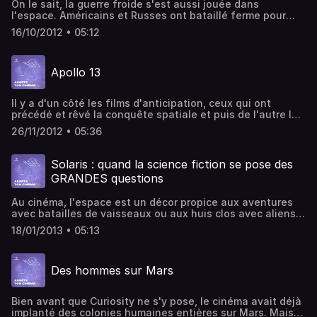
On le sait, la guerre froide s'est aussi jouée dans
l'espace. Américains et Russes ont bataillé ferme pour
envoyer les 1ers mammifères en orbite, puis les 1ers
16/10/2012 • 05:12
Humains et puis pour se poser les 1ers sur la Lune... Mais
la lutte était sévère également sur les écrans de cinéma !
Écriture, montage et voix : Jérémy Quérenet.
Apollo 13
Il y a d'un côté les films d'anticipation, ceux qui ont
précédé et rêvé la conquête spatiale et puis de l'autre les
films historique, ceux qui retracent, à posteriori l'épopée
26/11/2012 • 05:36
des 1ers hommes en orbite. Force est de constater que les
1ers sont plus nombreux et plus marquants que les
seconds. Seuls quelques films historiques restent en
Solaris : quand la science fiction se pose des
mémoire : L'étoffe des héros ou encore Apollo 13...
GRANDES questions
Écriture, montage et voix : Jérémy Quérenet
Au cinéma, l'espace est un décor propice aux aventures
avec batailles de vaisseaux ou aux huis clos avec aliens
terrifiants. Mais quelques rares films y logent aussi des
18/01/2013 • 05:13
réflexions métaphysiques, philosophiques,
psychologiques... C'est le cas de Solaris. Écriture,
montage et voix : Jérémy Quérenet.
Des hommes sur Mars
Bien avant que Curiosity ne s'y pose, le cinéma avait déjà
implanté des colonies humaines entières sur Mars. Mais