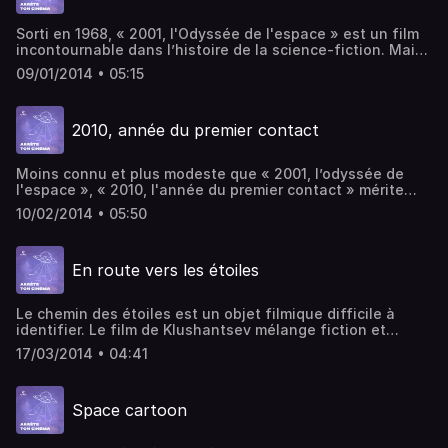
Sorti en 1968, « 2001, l'Odyssée de l'espace » est un film
incontournable dans l’histoire de la science-fiction. Mais
« 2001, l'Odyssée de l'espace » reste aussi l'un des plus
09/01/2014 • 05:15
grand mystère de l’histoire du cinéma. Écriture, montage
et voix : Jérémy Quérenet.
2010, année du premier contact
Moins connu et plus modeste que « 2001, l’odyssée de
l'espace », « 2010, l'année du premier contact » mérite
quand même le détour. Sûrement la dernière grosse
10/02/2014 • 05:50
production de la guerre froide, ce film de Peter Hyams va
chercher dans les environ de Jupiter la solution à nos
problèmes terre à terre... Écriture, montage et voix :
En route vers les étoiles
Jérémy Quérenet.
Le chemin des étoiles est un objet filmique difficile à
identifier. Le film de Klushantsev mélange fiction et
documentaire, histoire et anticipation, effets spéciaux et
17/03/2014 • 04:41
schémas explicatifs. Il est aussi et surtout un intéressant
témoignage des années 50 avec sa pédagogie assumée
et sa foi dans l'accélération de la conquête spatiale.
Space cartoon
Écriture, montage et voix : Jérémy Quérenet.