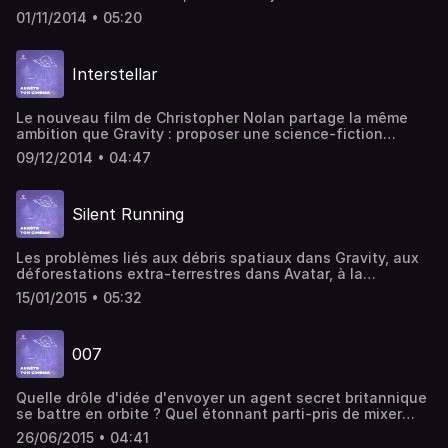
seconds rôles, faire-valoir des explorateurs de chair et
01/11/2014 • 05:20
d'os. Alors à l'heure où Rosetta tient le haut de l'affiche,
petit tour d'horizon des sondes au cinéma. Écriture,
montage et voix : Jérémy Quérenet.
Interstellar
Le nouveau film de Christopher Nolan partage la même
ambition que Gravity : proposer une science-fiction
renouvelée, une science-fiction grave, une science-
09/12/2014 • 04:47
fiction intime. Notre chroniqueur cinéphile ne pouvait pas
passer à coté. Écriture, montage et voix : Jérémy
Quérenet.
Silent Running
Les problèmes liés aux débris spatiaux dans Gravity, aux
déforestations extra-terrestres dans Avatar, à la
terraformation dans Ghosts of Mars, à la pollution
15/01/2015 • 05:32
terrestre dans Interstellar... Aujourd'hui les questions
environnementales sont omniprésentes dans les films
spatiaux. Une phénomène étonnamment récent qui a, au
007
moins, un ancêtre de référence : le film Silent Running de
1972. Écriture, montage et voix : Jérémy Quérenet.
Quelle drôle d'idée d'envoyer un agent secret britannique
se battre en orbite ? Quel étonnant parti-pris de mixer
film d'espionnage et science-fiction spatiale ? C'est
26/06/2015 • 04:41
pourtant bien le concept de Moonraker, seule aventure de