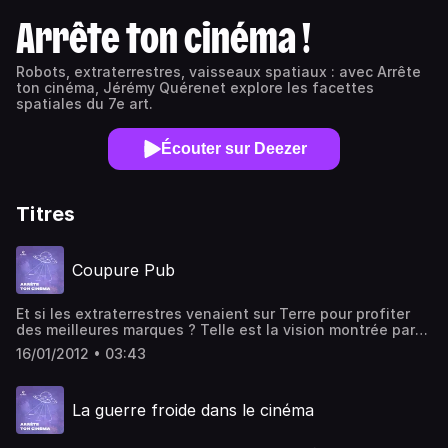
Arrête ton cinéma !
Robots, extraterrestres, vaisseaux spatiaux : avec Arrête
ton cinéma, Jérémy Quérenet explore les facettes
spatiales du 7e art.
Écouter sur Deezer
Titres
Coupure Pub
Et si les extraterrestres venaient sur Terre pour profiter
des meilleures marques ? Telle est la vision montrée par
des spots publicitaires aujourd'hui devenus célèbres.
16/01/2012 • 03:43
Inversement, toujours dans la publicité, les humains se
rendent parfois dans l'espace qui est synonyme de
modernité. Retour sur une publicité spatiale. Écriture,
La guerre froide dans le cinéma
montage et voix : Jérémy Quérenet.