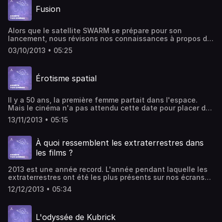
la galaxie. Écriture, montage et voix : Jérémy Quérenet.
Fusion
Alors que le satellite SWARM se prépare pour son
lancement, nous révisons nos connaissances à propos du
"champ électromagnétique terrestre". Cette notion
03/10/2013 • 05:25
scientifique (pourtant complexe) est le point de départ
d'un film catastrophe : Fusion, sorti en 2003. Écriture,
montage et voix : Jérémy Quérenet.
Érotisme spatial
Il y a 50 ans, la première femme partait dans l'espace.
Mais le cinéma n'a pas attendu cette date pour placer des
héroïnes à bord des navettes et des vaisseaux. De la
13/11/2013 • 05:15
femme sur la lune à Alien, la présence féminine dans les
films spatiaux a souvent été synonyme de romance et
d'érotisme... Écriture, montage et voix : Jérémy Quérenet.
À quoi ressemblent les extraterrestres dans
les films ?
2013 est une année record. L'année pendant laquelle les
extraterrestres ont été les plus présents sur nos écrans
de cinéma et de télévision. Mais qui sont-ils vraiment ?
12/12/2013 • 05:34
Pourquoi sont-ils omniprésents ? Pourquoi ils nous font,
tour à tour, peur, rire, pleurer ? Écriture, montage et voix :
Jérémy Quérenet.
L'odyssée de Kubrick