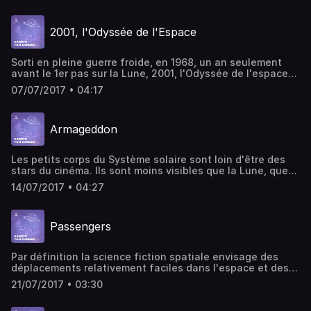
James Bond se déroulant dans l'espace. Mais plus encore
que 007, la grande vedette du film est la navette
2001, l'Odyssée de l'Espace
américaine. Par notre chroniqueur ciné : Jérémy Quérenet.
Sorti en pleine guerre froide, en 1968, un an seulement
avant le 1er pas sur la Lune, 2001, l'Odyssée de l'espace
fait partie de ces films qui ont marqué l'histoire du
07/07/2017 • 04:17
cinéma. Un de ces films précurseurs que ces successeurs
ne peuvent pas ignorer... Par Jérémy Querenet,
chroniqueur ciné.
Armageddon
Les petits corps du Système solaire sont loin d'être des
stars du cinéma. Ils sont moins visibles que la Lune, que
Mars ou que les autres planètes... Quand on nous parle
14/07/2017 • 04:27
d'astéroïdes, c'est surtout pour nous faire peur ! Cette
peur de la collision. Retour sur le film Armageddon du
réalisateur américain Michael Bay, sorti en 1998. Par
Passengers
Jérémy Querenet, chroniqueur ciné.
Par définition la science fiction spatiale envisage des
déplacements relativement faciles dans l'espace et des
visites relativement fréquentes sur d'autres planètes. Et
21/07/2017 • 03:30
cette colonisation ne s'envisage pas sans une sorte
d'ouverture à la concurrence. L'espace devenu zone de