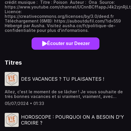
crédit musique : Titre : Poison Auteur : Ona Source:
https://www.youtube.com/channel/UCnnBCffappJ4k2zjnRjL
Licence:
https://creativecommons.org/licenses/by/3.0/deed.fr
Téléchargement (6MB): https://auboutdufil.com/?id=559
Hébergé par Ausha. Visitez ausha.co/fr/politique-de-
confidentialite pour plus d'informations.
Écouter sur Deezer
Titres
DES VACANCES ? TU PLAISANTES !
Allez, c'est le moment de se lâcher ! Je vous souhaite de
très bonnes vacances et si vraiment, vraiment, avec
Sarcasme on vous manque trop, laissez-nous un message
05/07/2024 • 01:33
sur le répondeur en cliquant ici :
https://www.speakpipe.com/viedequinqua Vous pouvez
aussi nous rejoindre sur Instagram en cliquant là :
HOROSCOPE : POURQUOI ON A BESOIN D'Y
https://www.instagram.com/viedequinqua Crédit Musique
CROIRE ?
: « Poison » de OnaSource:
https://www.youtube.com/channel/UCnnBCffappJ4k2zjnRjLt