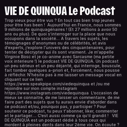
VIE DE QUINQUA Le Podcast
Trop vieux pour être vus ? En tout cas bien trop jeunes
pour être has been ! Aujourd’hui en France, nous sommes
9 millions de quinquagénaires ! (Et 27 millions à avoir 50
ans ou plus). De quoi s’interroger sur la place que nous
occupons dans la société… A travers les sujets, les
témoignages d'anonymes ou de célébrités, et avis
d’experts, j’explore l'univers des cinquantenaires, pour
tenter de décrypter qui ils sont vraiment. Je m'appelle
Virginie Bosc et je co-anime avec Sarcasme (ma petite
voix interieure !) le podcast VIE DE QUINQUA. Un podcast
un peu sérieux et un peu déjanté, qui interroge, bouscule,
fait tomber quelques a-priori et, forcément, nous pousse
à réfléchir. N'hésite pas à me laisser un message vocal en
cliquant sur ce lien
https://www.speakpipe.com/viedequinqua et /ou me
rejoindre sur mon compte instagram
https://www.instagram.com/viedequinqua L’occasion de
mieux se connaitre, de me laisser un commentaire, de me
faire part des sujets que tu aurais envie d’aborder dans
ce podcast et/ou, pourquoi pas, y participer ? Pour
soutenir ce podcast, tu peux t'abonner, liker, commenter
et le partager…. C’est aussi comme ça qu’il grandit ! VIE
DE QUINQUA est un podcast dédié à tous ceux qui
mordent à pleines dents dans leur 2ème vie. On écoute ?