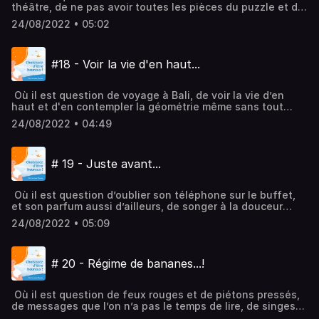
théâtre, de ne pas avoir toutes les pièces du puzzle et de
ne rien comprendre de la conversation à la table voisine,
24/08/2022 • 05:02
de philosophie indienne et de verre de Côte de Grives…
Hébergé par Audiomeans. Visitez
audiomeans.fr/politique-de-confidentialite pour plus
#18 - Voir la vie d'en haut...
d'informations.
Où il est question de voyage à Bali, de voir la vie d’en
haut et d'en contempler la géométrie même sans tout
bien comprendre..., et de se laisser une nouvelle fois
24/08/2022 • 04:49
émerveiller pourtant...! Hébergé par Audiomeans. Visitez
audiomeans.fr/politique-de-confidentialite pour plus
d'informations.
# 19 - Juste avant...
Où il est question d’oublier son téléphone sur le buffet,
et son parfum aussi d’ailleurs, de songer à la douceur
d’aller là-bas vivre ensemble, et de prendre une
24/08/2022 • 05:09
respiration ou deux avant d’y aller… Hébergé par
Audiomeans. Visitez audiomeans.fr/politique-de-
confidentialite pour plus d'informations.
# 20 - Régime de bananes...!
Où il est question de feux rouges et de piétons pressés,
de messages que l’on n’a pas le temps de lire, de singes
qui adorent les bananes mêmes lorsqu’ils n’ont pas faim