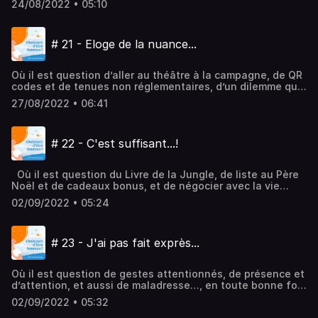
24/08/2022 • 05:10
d’ailleurs, et aussi de chocolat et de séries télé… Hébergé
par Audiomeans. Visitez audiomeans.fr/politique-de-
confidentialite pour plus d'informations.
# 21 - Eloge de la nuance...
Où il est question d’aller au théâtre à la campagne, de QR
codes et de tenues non réglementaires, d’un dilemme qui
oriente le cours de l’Histoire, de nuance et d’arbitraire…
27/08/2022 • 06:41
Hébergé par Audiomeans. Visitez
audiomeans.fr/politique-de-confidentialite pour plus
d'informations.
# 22 - C'est suffisant...!
Où il est question du Livre de la Jungle, de liste au Père
Noël et de cadeaux bonus, et de négocier avec la vie
toujours un petit peu plus… !Hébergé par Audiomeans.
02/09/2022 • 05:24
Visitez audiomeans.fr/politique-de-confidentialite pour
plus d'informations.
# 23 - J'ai pas fait exprès...
Où il est question de gestes attentionnés, de présence et
d’attention, et aussi de maladresse…, en toute bonne foi
et avec la meilleure volonté !Hébergé par Audiomeans.
02/09/2022 • 05:32
Visitez audiomeans.fr/politique-de-confidentialite pour