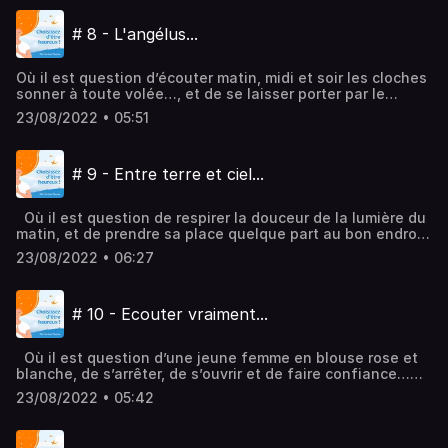
Audiomeans. Visitez audiomeans.fr/politique-de-
confidentialite pour plus d'informations.
# 8 - L'angélus...
Où il est question d’écouter matin, midi et soir les cloches
sonner à toute volée…, et de se laisser porter par le
mystère de cet emballement sonore, pour mieux se
23/08/2022 • 05:51
retrouver peut-être !Hébergé par Audiomeans. Visitez
audiomeans.fr/politique-de-confidentialite pour plus
d'informations.
# 9 - Entre terre et ciel...
Où il est question de respirer la douceur de la lumière du
matin, et de prendre sa place quelque part au bon endroit,
entre terre et ciel, et de mieux écouter ce qui est bon pour
23/08/2022 • 06:27
soi...Hébergé par Audiomeans. Visitez
audiomeans.fr/politique-de-confidentialite pour plus
d'informations.
# 10 - Ecouter vraiment...
Où il est question d’une jeune femme en blouse rose et
blanche, de s’arrêter, de s’ouvrir et de faire confiance…
Enfin…, d’être un peu curieux de l’autre, quoi !! Et
23/08/2022 • 05:42
d’écouter la vérité qui émerge...Hébergé par Audiomeans.
Visitez audiomeans.fr/politique-de-confidentialite pour
plus d'informations.