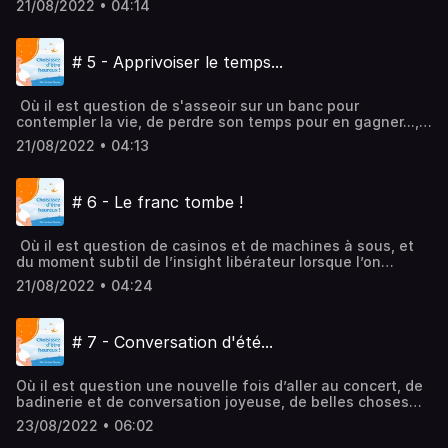
21/08/2022 • 04:14
attendiez... Hébergé par Audiomeans. Visitez
audiomeans.fr/politique-de-confidentialite pour plus
d'informations.
# 5 - Apprivoiser le temps...
Où il est question de s'asseoir sur un banc pour
contempler la vie, de perdre son temps pour en gagner...,
et de savourer le plaisir d'être là ! Hébergé par
21/08/2022 • 04:13
Audiomeans. Visitez audiomeans.fr/politique-de-
confidentialite pour plus d'informations.
# 6 - Le franc tombe !
Où il est question de casinos et de machines à sous, et
du moment subtil de l’insight libérateur lorsque l’on
n’attend plus rien… Et puis d’assiduité, de constance et
21/08/2022 • 04:24
de confiance pour finalement devenir le grand gagnant !
Hébergé par Audiomeans. Visitez
audiomeans.fr/politique-de-confidentialite pour plus
# 7 - Conversation d'été...
d'informations.
Où il est question une nouvelle fois d’aller au concert, de
badinerie et de conversation joyeuse, de belles choses
autant que de deuil et de frustrations, et aussi
23/08/2022 • 06:02
d’embarquer sur un tapis volant… !Hébergé par