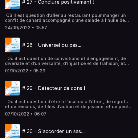
# 27 - Conclure positivement !
Où il est question d’aller au restaurant pour manger un
confit de canard accompagné d’une salade à l’huile de
noix et de pommes à la sarladaise, et aussi de retenir le
24/09/2022 • 05:57
meilleur du week-end, et de s’accorder un dernier tour
d’horizon du haut de la montagne avant d’amorcer la
descente vers la vallée… Hébergé par Audiomeans.
# 28 - Universel ou pas...
Visitez audiomeans.fr/politique-de-confidentialite pour
plus d'informations.
Où il est question de convictions et d’engagement, de
diversité et d’universalité, d’injustice et de trahison, et
aussi la douceur des matins roses et gris…Hébergé par
01/10/2022 • 05:29
Audiomeans. Visitez audiomeans.fr/politique-de-
confidentialite pour plus d'informations.
# 29 - Détecteur de cons !
Où il est question d’être à l’aise ou à l’étroit, de regrets
et de remords, de films d’action et de piscine, et de peut-
être cette fois-ci dire : « Merci..., mais non merci !
07/10/2022 • 06:07
»Hébergé par Audiomeans. Visitez
audiomeans.fr/politique-de-confidentialite pour plus
d'informations.
# 30 - S'accorder un sas...