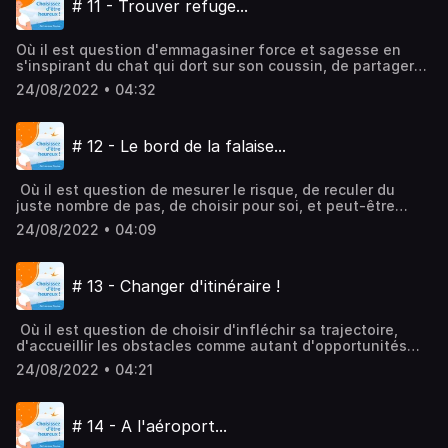
# 11 - Trouver refuge...
Où il est question d'emmagasiner force et sagesse en
s'inspirant du chat qui dort sur son coussin, de partager
un verre de vin avec des amis, ou encore de dresser la
24/08/2022 • 04:32
liste des choses à faire pour sa journée... Hébergé par
Audiomeans. Visitez audiomeans.fr/politique-de-
confidentialite pour plus d'informations.
# 12 - Le bord de la falaise...
Où il est question de mesurer le risque, de reculer du
juste nombre de pas, de choisir pour soi, et peut-être
même de prendre son envol...!! Hébergé par Audiomeans.
24/08/2022 • 04:09
Visitez audiomeans.fr/politique-de-confidentialite pour
plus d'informations.
# 13 - Changer d'itinéraire !
Où il est question de choisir d'infléchir sa trajectoire,
d'accueillir les obstacles comme autant d'opportunités
d'exploration et de découverte de nouveaux paysages...
24/08/2022 • 04:21
Et de rendre ainsi le chemin bien plus captivant...!
Hébergé par Audiomeans. Visitez
audiomeans.fr/politique-de-confidentialite pour plus
# 14 - A l'aéroport...
d'informations.