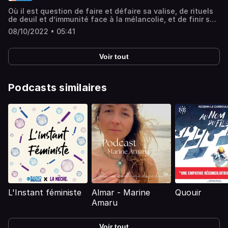
Où il est question de faire et défaire sa valise, de rituels
de deuil et d’immunité face à la mélancolie, et de finir son
petit pot de carottes jusqu’à la dernière cuillère, même si
08/10/2022 • 05:41
l’on n’a plus faim !Hébergé par Audiomeans. Visitez
audiomeans.fr/politique-de-confidentialite pour plus
d'informations.
Voir tout
Podcasts similaires
L'Instant féministe
Almar - Marine
Quouir
Amaru
Voir tout