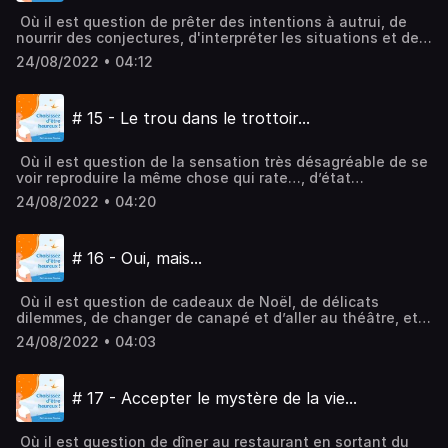
Où il est question de prêter des intentions à autrui, de
nourrir des conjectures, d'interpréter les situations et de
s'en remplir l'esprit, et tout cela même sans prendre
24/08/2022 • 04:12
l'avion… Hébergé par Audiomeans. Visitez
audiomeans.fr/politique-de-confidentialite pour plus
d'informations.
# 15 - Le trou dans le trottoir...
Où il est question de la sensation très désagréable de se
voir reproduire la même chose qui rate…, d’état
hypnotique et de découragement, et peut-être de
24/08/2022 • 04:20
changer de trottoir la prochaine fois ! Hébergé par
Audiomeans. Visitez audiomeans.fr/politique-de-
confidentialite pour plus d'informations.
# 16 - Oui, mais...
Où il est question de cadeaux de Noël, de délicats
dilemmes, de changer de canapé et d’aller au théâtre, et
de manquer le dernier métro mais pour une bonne cause…
24/08/2022 • 04:03
! Hébergé par Audiomeans. Visitez
audiomeans.fr/politique-de-confidentialite pour plus
d'informations.
# 17 - Accepter le mystère de la vie...
Où il est question de dîner au restaurant en sortant du