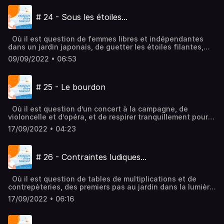
plus d'informations.
# 24 - Sous les étoiles...
Où il est question de femmes libres et indépendantes
dans un jardin japonais, de guetter les étoiles filantes,
d’attente fervente et d’espoirs inassouvis, et peut-être
09/09/2022 • 06:53
même de partir avant la fin du concert !Hébergé par
Audiomeans. Visitez audiomeans.fr/politique-de-
confidentialite pour plus d'informations.
# 25 - Le bourdon
Où il est question d’un concert à la campagne, de
violoncelle et d’opéra, et de respirer tranquillement pour
nous extraire du brouhaha du quotidien…Hébergé par
17/09/2022 • 04:23
Audiomeans. Visitez audiomeans.fr/politique-de-
confidentialite pour plus d'informations.
# 26 - Contraintes ludiques...
Où il est question de tables de multiplications et de
contrepèteries, des premiers pas au jardin dans la lumière
du matin, et de pimenter un peu le jeu !Hébergé par
17/09/2022 • 06:16
Audiomeans. Visitez audiomeans.fr/politique-de-
confidentialite pour plus d'informations.