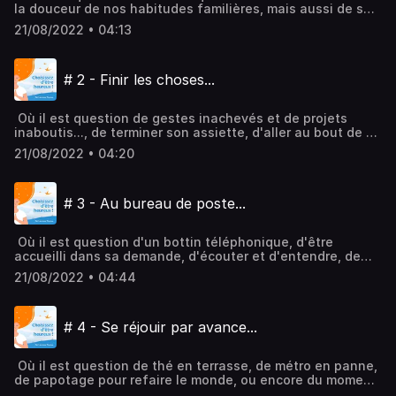
la douceur de nos habitudes familières, mais aussi de se
laisser surprendre par les odeurs, la lumière, et tout ce qui
21/08/2022 • 04:13
peut nous extraire du pilotage automatique, et nous
reconnecter à la richesse de la vie… ! Hébergé par
Audiomeans. Visitez audiomeans.fr/politique-de-
# 2 - Finir les choses...
confidentialite pour plus d'informations.
Où il est question de gestes inachevés et de projets
inaboutis..., de terminer son assiette, d'aller au bout de sa
phrase, d'aller au bout de ses rêves...?!! Hébergé par
21/08/2022 • 04:20
Audiomeans. Visitez audiomeans.fr/politique-de-
confidentialite pour plus d'informations.
# 3 - Au bureau de poste...
Où il est question d'un bottin téléphonique, d'être
accueilli dans sa demande, d'écouter et d'entendre, de
donner et de recevoir, d'élégance du cœur... Enfin..., juste
21/08/2022 • 04:44
d'essayer de trouver une solution, quoi...! Hébergé par
Audiomeans. Visitez audiomeans.fr/politique-de-
confidentialite pour plus d'informations.
# 4 - Se réjouir par avance...
Où il est question de thé en terrasse, de métro en panne,
de papotage pour refaire le monde, ou encore du moment
précieux juste avant d'ouvrir ce message que vous