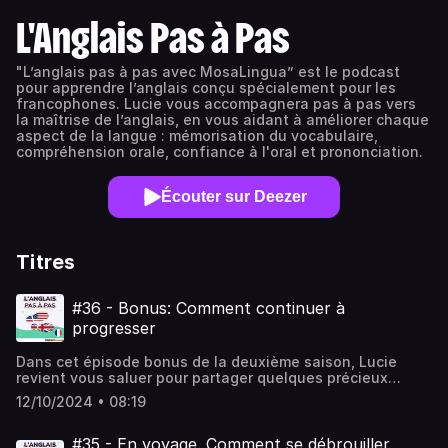
L'Anglais Pas à Pas
"L’anglais pas à pas avec MosaLingua” est le podcast
pour apprendre l’anglais conçu spécialement pour les
francophones. Lucie vous accompagnera pas à pas vers
la maîtrise de l’anglais, en vous aidant à améliorer chaque
aspect de la langue : mémorisation du vocabulaire,
compréhension orale, confiance à l'oral et prononciation.
Écouter sur Deezer
Titres
#36 - Bonus: Comment continuer à
progresser
Dans cet épisode bonus de la deuxième saison, Lucie
revient vous saluer pour partager quelques précieux
conseils et autres ressources pour continuer à progresser
12/10/2024 • 08:19
avec votre anglais. Et n'oubliez pas que vous pouvez nous
envoyer vos commentaires en laissant un commentaire ici
ou en nous écrivant directement à
#35 - En voyage. Comment se débrouiller