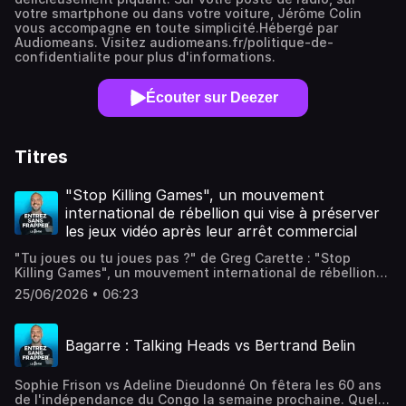
votre smartphone ou dans votre voiture, Jérôme Colin
vous accompagne en toute simplicité.Hébergé par
Audiomeans. Visitez audiomeans.fr/politique-de-
confidentialite pour plus d'informations.
Écouter sur Deezer
Titres
"Stop Killing Games", un mouvement
international de rébellion qui vise à préserver
les jeux vidéo après leur arrêt commercial
"Tu joues ou tu joues pas ?" de Greg Carette : "Stop
Killing Games", un mouvement international de rébellion
qui vise à préserver les jeux vidéo après leur arrêt
25/06/2026 • 06:23
commercial et le retrait des plateformes de
téléchargement. Merci pour votre écoute Entrez sans
Frapper c'est également en direct tous les jours de la
Bagarre : Talking Heads vs Bertrand Belin
semaine de 16h à 17h30 sur
www.rtbf.be/lapremiere Retrouvez l'ensemble des
épisodes et les émission en version intégrale (avec la
Sophie Frison vs Adeline Dieudonné On fêtera les 60 ans
musique donc) de Entrez sans Frapper sur notre
de l'indépendance du Congo la semaine prochaine. Quelle
plateforme Auvio.be :