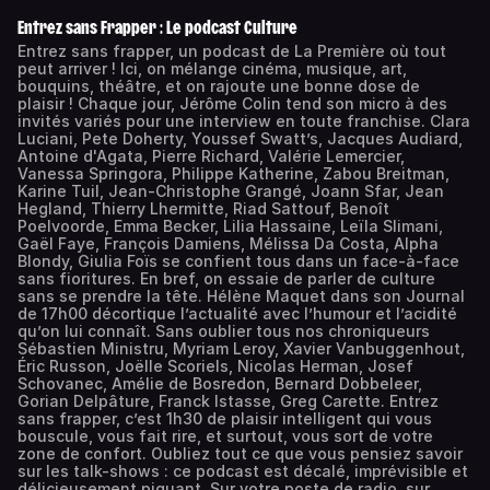
Entrez sans Frapper : Le podcast Culture
Entrez sans frapper, un podcast de La Première où tout
peut arriver ! Ici, on mélange cinéma, musique, art,
bouquins, théâtre, et on rajoute une bonne dose de
plaisir ! Chaque jour, Jérôme Colin tend son micro à des
invités variés pour une interview en toute franchise. Clara
Luciani, Pete Doherty, Youssef Swatt’s, Jacques Audiard,
Antoine d'Agata, Pierre Richard, Valérie Lemercier,
Vanessa Springora, Philippe Katherine, Zabou Breitman,
Karine Tuil, Jean-Christophe Grangé, Joann Sfar, Jean
Hegland, Thierry Lhermitte, Riad Sattouf, Benoît
Poelvoorde, Emma Becker, Lilia Hassaine, Leïla Slimani,
Gaël Faye, François Damiens, Mélissa Da Costa, Alpha
Blondy, Giulia Foïs se confient tous dans un face-à-face
sans fioritures. En bref, on essaie de parler de culture
sans se prendre la tête. Hélène Maquet dans son Journal
de 17h00 décortique l’actualité avec l’humour et l’acidité
qu’on lui connaît. Sans oublier tous nos chroniqueurs
Sébastien Ministru, Myriam Leroy, Xavier Vanbuggenhout,
Éric Russon, Joëlle Scoriels, Nicolas Herman, Josef
Schovanec, Amélie de Bosredon, Bernard Dobbeleer,
Gorian Delpâture, Franck Istasse, Greg Carette. Entrez
sans frapper, c’est 1h30 de plaisir intelligent qui vous
bouscule, vous fait rire, et surtout, vous sort de votre
zone de confort. Oubliez tout ce que vous pensiez savoir
sur les talk-shows : ce podcast est décalé, imprévisible et
délicieusement piquant. Sur votre poste de radio, sur