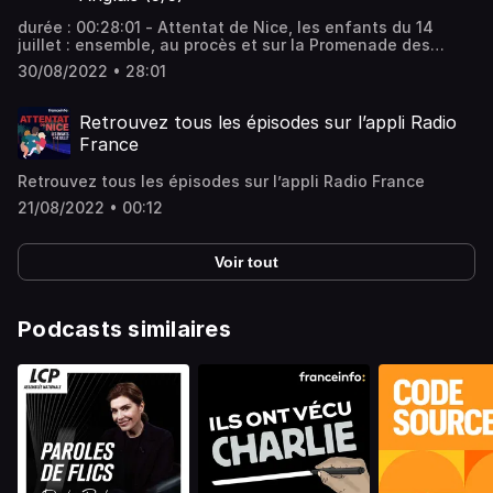
durée : 00:28:01 - Attentat de Nice, les enfants du 14
juillet : ensemble, au procès et sur la Promenade des
Anglais (5/5) - Le procès de l’attentat de Nice, qui a fait
30/08/2022 • 28:01
86 morts le 14 juillet 2016, s’ouvre. Ceux dont la vie a été
bouleversée par ce drame se confient à franceinfo.
Quelles sont leurs attentes pour le procès ? Et leur
Retrouvez tous les épisodes sur l’appli Radio
rapport aujourd’hui à l’emblématique Promenade des
France
Anglais ? Vous aimez ce podcast ? Pour écouter tous les
autres épisodes sans limite, rendez-vous sur Radio
Retrouvez tous les épisodes sur l’appli Radio France
France.
21/08/2022 • 00:12
Voir tout
Podcasts similaires