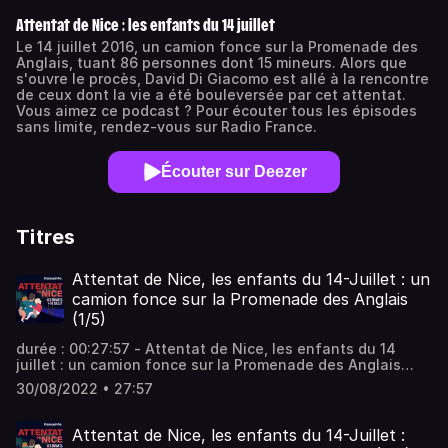
Attentat de Nice : les enfants du 14 juillet
Le 14 juillet 2016, un camion fonce sur la Promenade des
Anglais, tuant 86 personnes dont 15 mineurs. Alors que
s'ouvre le procès, David Di Giacomo est allé à la rencontre
de ceux dont la vie a été bouleversée par cet attentat.
Vous aimez ce podcast ? Pour écouter tous les épisodes
sans limite, rendez-vous sur Radio France.
Écouter sur Deezer
Titres
Attentat de Nice, les enfants du 14-Juillet : un
camion fonce sur la Promenade des Anglais
(1/5)
durée : 00:27:57 - Attentat de Nice, les enfants du 14
juillet : un camion fonce sur la Promenade des Anglais
(1/5) - Le procès de l'attentat de Nice, qui a fait 86 morts
30/08/2022 • 27:57
le 14 juillet 2016, doit s'ouvrir lundi 5 septembre devant la
cour d'Assises spéciale de Paris. Ceux dont la vie a été
bouleversée par ce drame se confient à franceinfo. Ils
Attentat de Nice, les enfants du 14-Juillet :
racontent ce point de bascule où une soirée festive a