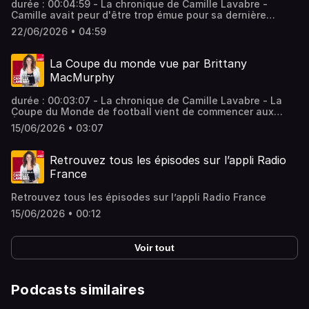
durée : 00:04:59 - La chronique de Camille Lavabre -
Camille avait peur d'être trop émue pour sa dernière
chronique, elle a laissé le micro à Svetlana... et à Brittany,
22/06/2026 • 04:59
Mélodjy, Angélica Rideau... Vous aimez ce podcast ? Pour
écouter tous les épisodes sans limite, rendez-vous sur
Radio France
La Coupe du monde vue par Brittany
MacMurphy
durée : 00:03:07 - La chronique de Camille Lavabre - La
Coupe du Monde de football vient de commencer aux
États-Unis et l’évènement est déjà très controversé.
15/06/2026 • 03:07
Brittany MacMurphy est de retour pour nous éclairer. Vous
aimez ce podcast ? Pour écouter tous les épisodes sans
limite, rendez-vous sur Radio France
Retrouvez tous les épisodes sur l’appli Radio
France
Retrouvez tous les épisodes sur l’appli Radio France
15/06/2026 • 00:12
Voir tout
Podcasts similaires