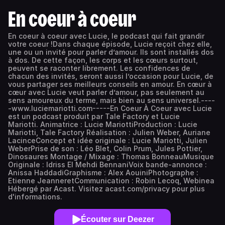
En coeur à coeur
En coeur à coeur avec Lucie, le podcast qui fait grandir
votre coeur !Dans chaque épisode, Lucie reçoit chez elle,
une ou un invité pour parler d’amour. Ils sont installés dos
à dos. De cette façon, les corps et les cœurs surtout,
peuvent se raconter librement. Les confidences de
chacun des invités, seront aussi l’occasion pour Lucie, de
vous partager ses meilleurs conseils en amour. En cœur à
cœur avec Lucie veut parler d’amour, pas seulement au
sens amoureux du terme, mais bien au sens universel.----
-www.luciemariotti.com-----En Coeur À Coeur avec Lucie
est un podcast produit par Tale Factory et Lucie
Mariotti. Animatrice : Lucie MariottiProduction : Lucie
Mariotti, Tale Factory Réalisation : Julien Weber, Auriane
LacinceConcept et idée originale : Lucie Mariotti, Julien
WeberPrise de son : Léo Blet, Colin Prum, Jules Pottier,
Dinosaures Montage / Mixage : Thomas BonneauMusique
Originale : Idriss El Mehdi BennaniVoix bande-annonce :
Anissa HaddadiGraphisme : Alex AouiniPhotographe :
Etienne JeanneretCommunication : Robin Lecoq, Webinea
Hébergé par Acast. Visitez acast.com/privacy pour plus
d'informations.
Écouter sur Deezer