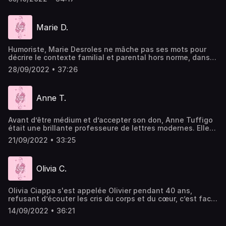
qu’il a mis du temps à accepter comme tel. Il nous raconte
pourquoi avoir une nouvelle coupe de cheveux peut
changer la vie et aider à retrouver l’amour de soi. Hébergé
Marie D.
par Acast. Visitez acast.com/privacy pour plus
d'informations.
Humoriste, Marie Desroles ne mâche pas ses mots pour
décrire le contexte familial et parental hors norme, dans
lequel elle a grandi. Passant de la tranquille campagne
28/09/2022 • 37:26
Normande à l'explosive banlieue de Melun du jour au
lendemain, elle se livre sans filtre, sur la condition
féminine dans ce monde au masculin. Surtout lorsque l’on
Anne T.
se questionne sur sa sexualité et sur l'amour. Hébergé par
Acast. Visitez acast.com/privacy pour plus d'informations.
Avant d’être médium et d’accepter son don, Anne Tuffigo
était une brillante professeure de lettres modernes. Elle
nous raconte la découverte de ses incroyables facultés à
21/09/2022 • 33:25
communiquer avec l'au-delà et nous confie que l’amour
continue d’exister, même après la mort. Hébergé par
Acast. Visitez acast.com/privacy pour plus d'informations.
Olivia C.
Olivia Ciappa s'est appelée Olivier pendant 40 ans,
refusant d’écouter les cris du corps et du cœur, c’est face
à un terrible drame que le déclic a eu lieu. Depuis deux
14/09/2022 • 36:21
ans Olivia suit un protocole de transition. Elle vient nous
parler de son combat et de l’importance de s'aimer soi,