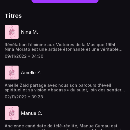
Titres
Nina M.
Révélation féminine aux Victoires de la Musique 1994,
Nina Morato est une artiste étonnante et une véritable
amoureuse de la musique. Pour ce dernier épisode de la
09/11/2022 • 34:30
saison 1, Nina nous ouvre les portes de son monde. Un
monde où des poèmes rencontrent des musiques et où les
mots sont un refuge face aux maux. Hébergé par Acast.
Amelle Z.
Visitez acast.com/privacy pour plus d'informations.
Amelle Zaïd partage avec nous son parcours d'éveil
spirituel et sa vision « badass » du sujet, loin des sentiers
habituels. Journaliste et animatrice depuis plus de 10 ans,
02/11/2022 • 39:28
cette jeune femme spontanée et profondément libre, se
plaît à explorer chaque jour son « féminin sacré ». Avec
son humour pétillant, celle qui pense que tout ce dont
Manue C.
nous avons besoin est déjà en nous, raconte sa rencontre
et son amour de la spiritualité. Hébergé par Acast. Visitez
acast.com/privacy pour plus d'informations.
Ancienne candidate de télé-réalité, Manue Cureau est