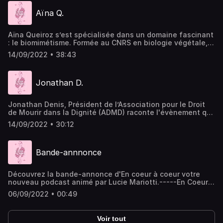
enfin. Hébergé par Acast. Visitez acast.com/privacy pour
Aïna Q.
plus d'informations.
Aïna Queiroz s’est spécialisée dans un domaine fascinant
: le biomimétisme. Formée au CNRS en biologie végétale,
sa mission consiste à observer les bactéries, les animaux,
14/09/2022 • 38:43
les plantes, pour trouver des solutions à nos problèmes
humains. Grâce à son amour du vivant, elle nous explique
comment nous inspirer de la nature au quotidien pour
Jonathan D.
nous aimer…au naturel. Hébergé par Acast. Visitez
acast.com/privacy pour plus d'informations.
Jonathan Denis, Président de l’Association pour le Droit
de Mourir dans la Dignité (ADMD) raconte l'évènement qui
a bouleversé sa vie et qui lui a permis d'expérimenter une
14/09/2022 • 30:12
forme d'amour qu'il n'imaginait pas. Aujourd'hui, il œuvre
avec générosité, afin que chaque Français(e) puisse
choisir les conditions de sa propre fin de vie. Hébergé par
Bande-annnonce
Acast. Visitez acast.com/privacy pour plus d'informations.
Découvrez la bande-annonce d'En coeur à coeur votre
nouveau podcast animé par Lucie Mariotti.-----En Coeur À
Coeur avec Lucie est un podcast produit par Tale Factory
06/09/2022 • 00:49
et Lucie Mariotti. Animatrice : Lucie MariottiProduction :
Lucie Mariotti, Tale Factory Réalisation : Julien Weber,
Auriane LacinceConcept et idée originale : Lucie Mariotti,
Voir tout
Julien WeberPrise de son : Léo Blet, Dinosaures Montage /