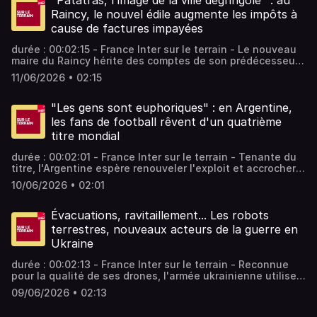
"Patatras, l'image de la ville dégringole" : au
épisodes sans limite, rendez-vous sur Radio France
Raincy, le nouvel édile augmente les impôts à
cause de factures impayées
durée : 00:02:15 - France Inter sur le terrain - Le nouveau
maire du Raincy hérite des comptes de son prédécesseur.
Résultat : 5 millions d'euros de déficit ! Il décide donc
11/06/2026 • 02:15
d'augmenter les impôts de ses administrés. - équipe :
Jérôme Val Vous aimez ce podcast ? Pour écouter tous les
épisodes sans limite, rendez-vous sur Radio France
"Les gens sont euphoriques" : en Argentine,
les fans de football rêvent d'un quatrième
titre mondial
durée : 00:02:01 - France Inter sur le terrain - Tenante du
titre, l'Argentine espère renouveler l'exploit et accrocher
une nouvelle étoile à son maillot bleu ciel et blanc. Alors
10/06/2026 • 02:01
que le début de la Coupe du monde de football approche,
la ferveur monte en Argentine. - équipe : Hajera
Mohammad Vous aimez ce podcast ? Pour écouter tous
Évacuations, ravitaillement... Les robots
les épisodes sans limite, rendez-vous sur Radio France
terrestres, nouveaux acteurs de la guerre en
Ukraine
durée : 00:02:13 - France Inter sur le terrain - Reconnue
pour la qualité de ses drones, l'armée ukrainienne utilise
également des robots terrestres, sortes de quads pilotés
09/06/2026 • 02:13
à distance, pour opérer des missions de logistique, qui
permettent de limiter les pertes en cas d'attaques. -