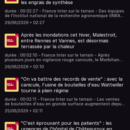
les engrais de synthèse
durée : 00:02:27 - France Inter sur le terrain - Des équipes
de l'Institut national de la recherche agronomique (INRAE)
travaillent depuis 2012 sur une agriculture sans pesticide,
29/06/2026 • 02:27
où les engrais de synthèse sont autorisés. Ils atteignent
les objectifs fixés, voire les dépassent. Une réponse
concrète aux partisans de l'acétamipride. - équipe : Gabin
Après les inondations cet hiver, Malestroit,
Grulet, Clémentine Sabrié Vous aimez ce podcast ? Pour
entre Rennes et Vannes, est désormais
écouter tous les épisodes sans limite, rendez-vous sur
terrassée par la chaleur
Radio France
durée : 00:02:10 - France Inter sur le terrain - Après
plusieurs jours en vigilance rouge canicule, le Morbihan
est rétrogradé en vigilance orange, à partir de vendredi,
26/06/2026 • 02:10
par Météo-France. Une chaleur inédite pour la commune
de Malestroit, quelques mois après avoir subi des
inondations. - équipe : Laurent Kramer Vous aimez ce
"On va battre des records de vente" : avec la
podcast ? Pour écouter tous les épisodes sans limite,
canicule, l'usine de bouteilles d'eau Wattwiller
rendez-vous sur Radio France
tourne à plein régime
durée : 00:02:11 - France Inter sur le terrain - Les ventes
de bouteilles d'eau en grande surface augmentent depuis
le début de la canicule. Pour répondre à la demande,
25/06/2026 • 02:11
l'usine de mise en bouteille de Wattwiller, dans le Haut-
Rhin, fait tourner ses machines jour et nuit et propose à
ses salariés de travailler en heures supplémentaires. -
"C'est éprouvant pour les patients" : les
équipe : Luc Chemla Vous aimez ce podcast ? Pour
urgences de l'hôpital de Châteauroux en