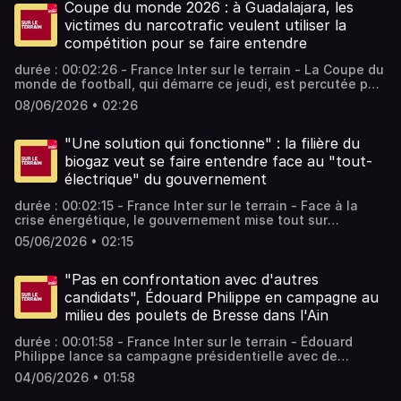
équipe : Isabelle Labeyrie Vous aimez ce podcast ? Pour
Coupe du monde 2026 : à Guadalajara, les
écouter tous les épisodes sans limite, rendez-vous sur
victimes du narcotrafic veulent utiliser la
Radio France
compétition pour se faire entendre
durée : 00:02:26 - France Inter sur le terrain - La Coupe du
monde de football, qui démarre ce jeudi, est percutée par
la réalité ultraviolente du narcotrafic. À Guadalajara, dans
08/06/2026 • 02:26
l'ouest du Mexique, l'un des trois pays hôte, les proches
des milliers de disparus du narcotrafic comptent profiter
de l'événement pourparler de leur situation. - équipe :
"Une solution qui fonctionne" : la filière du
Emma Sarango Vous aimez ce podcast ? Pour écouter tous
biogaz veut se faire entendre face au "tout-
les épisodes sans limite, rendez-vous sur Radio France
électrique" du gouvernement
durée : 00:02:15 - France Inter sur le terrain - Face à la
crise énergétique, le gouvernement mise tout sur
l'électrification, pour sortir des énergies fossiles et des
05/06/2026 • 02:15
dépendances géopolitiques. Mais une autre filière estime
être aussi une partie de la solution, celle du gaz vert. -
équipe : Alexis Morel Vous aimez ce podcast ? Pour
"Pas en confrontation avec d'autres
écouter tous les épisodes sans limite, rendez-vous sur
candidats", Édouard Philippe en campagne au
Radio France
milieu des poulets de Bresse dans l'Ain
durée : 00:01:58 - France Inter sur le terrain - Édouard
Philippe lance sa campagne présidentielle avec de
premiers ralliements, des premières lignes à son
04/06/2026 • 01:58
programme, un premier grand meeting le 5 juillet à Paris
et, d’ici là, de premiers déplacements. Le maire du Havre