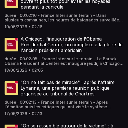
ouvrent plus tôt pour éviter les noyades
tous les épisodes sans limite, rendez-vous sur Radio
pendant la canicule
France
durée : 00:02:16 - France Inter sur le terrain - Dans
plusieurs communes, les heures de baignades surveillées
ont été avancées, pour éviter les risques de noyade.
19/06/2026 • 02:16
Décision prise alors que 53 départements sont placés en
vigilance orange canicule ce vendredi, des pointes
jusqu'à 40°C sont attendues. - équipe : Faustine Calmel
À Chicago, l'inauguration de l'Obama
Vous aimez ce podcast ? Pour écouter tous les épisodes
Presidential Center, un complexe à la gloire de
sans limite, rendez-vous sur Radio France
l'ancien président américain
durée : 00:02:05 - France Inter sur le terrain - Le Barack
Obama Presidential Center est inauguré jeudi, à Chicago.
Ce complexe immobilier comprend une bibliothèque, un
18/06/2026 • 02:05
gymnase ou encore un auditorium. Un monument à 850
millions de dollars qui veut refléter les combats de la
présidence de Barack Obama. - équipe : Franck Mathevon
"On ne fait pas de miracle" : après l'affaire
Vous aimez ce podcast ? Pour écouter tous les épisodes
Lyhanna, une première réunion publique
sans limite, rendez-vous sur Radio France
organisée au tribunal de Chartres
durée : 00:02:13 - France Inter sur le terrain - Après
l'émotion puis les critiques qui ont visé le système
judiciaire dans l'affaire Lyhanna, certains tribunaux de
17/06/2026 • 02:13
France ouvrent leurs portes pour expliquer leur
fonctionnement. À Chartres, la réunion a été agitée, mardi
soir, mais les magistrats espèrent avoir réussi à passer un
"On se rassemble autour de la victime" : à