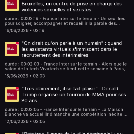
message. - équipe : Delphine Evenou Vous aimez ce
Bruxelles, un centre de prise en charge des
podcast ? Pour écouter tous les épisodes sans limite,
violences sexuelles et sexistes
rendez-vous sur Radio France
durée : 00:02:19 - France Inter sur le terrain - Un seul lieu
pour soigner, accompagner et recueillir la parole des
victimes de violences sexuelles. Marine Tondelier a visité,
16/06/2026 • 02:19
lundi, un centre de prise en charge des violences
sexuelles à Bruxelles. La patronne des Écologistes
souhaite créer ce même genre de dispositif en France. -
"On dirait qu'on parle à un humain" : quand
équipe : Claire Flochel Vous aimez ce podcast ? Pour
les assistants virtuels s'immiscent dans le
écouter tous les épisodes sans limite, rendez-vous sur
recrutement des intérimaires
Radio France
durée : 00:02:03 - France Inter sur le terrain - Alors que le
salon de la tech Vivatech se tient cette semaine à Paris,
avec pour thème l'impact de l’IA sur la vie réelle, rencontre
15/06/2026 • 02:03
avec des intérimaires, dont une partie de l'embauche est
maintenant prise en charge par des assistants virtuels.
Vous aimez ce podcast ? Pour écouter tous les épisodes
"Très clairement, il se fait plaisir" : Donald
sans limite, rendez-vous sur Radio France
Trump organise un tournoi de MMA pour ses
80 ans
durée : 00:02:05 - France Inter sur le terrain - La Maison
Blanche va accueillir dimanche une compétition inédite de
MMA sur sa pelouse, à l'occasion de l'anniversaire du
12/06/2026 • 02:05
président américain, Donald Trump. Un gigantesque
octogone temporaire a été dressé. - équipe : Franck
Mathevon Vous aimez ce podcast ? Pour écouter tous les