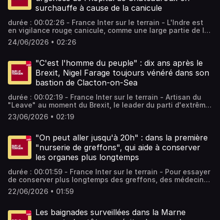
écouter tous les épisodes sans limite, rendez-vous sur
surchauffe à cause de la canicule
Radio France
durée : 00:02:26 - France Inter sur le terrain - L'Indre est
en vigilance rouge canicule, comme une large partie de la
France, mercredi. À l'hôpital de Châteauroux, les urgences
24/06/2026 • 02:26
reçoivent plus de patients que d'habitude, incommodés
par la chaleur. - équipe : Béatrice Dugué Vous aimez ce
podcast ? Pour écouter tous les épisodes sans limite,
"C'est l'homme du peuple" : dix ans après le
rendez-vous sur Radio France
Brexit, Nigel Farage toujours vénéré dans son
bastion de Clacton-on-Sea
durée : 00:02:19 - France Inter sur le terrain - Artisan du
"Leave" au moment du Brexit, le leader du parti d'extrême
droite Reform UK reste admiré et célébré dans son fief
23/06/2026 • 02:19
politique de Clacton-on-Sea, malgré la remise en question
actuelle de la sortie de l'Union européenne. - équipe :
Gaële Joly Vous aimez ce podcast ? Pour écouter tous les
"On peut aller jusqu'à 20h" : dans la première
épisodes sans limite, rendez-vous sur Radio France
"nurserie de greffons", qui aide à conserver
les organes plus longtemps
durée : 00:01:59 - France Inter sur le terrain - Pour essayer
de conserver plus longtemps des greffons, des médecins
ont ouvert une "nurserie de greffons", à l'hôpital de la
22/06/2026 • 01:59
Pitié-Salpêtrière, à Paris. Un service ouvert grâce au
mécénat de la Fondation AP-HP, des hôpitaux parisiens.
France Inter a pu visiter ce service en exclusivité. - équipe
Les baignades surveillées dans la Marne
: Victor Dhollande Vous aimez ce podcast ? Pour écouter