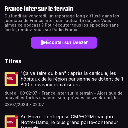
France Inter sur le terrain
Du lundi au vendredi, un reportage long diffusé dans les
journaux de France Inter, sur l'actualité du jour. Vous
aimez ce podcast ? Pour écouter tous les épisodes sans
limite, rendez-vous sur Radio France
Écouter sur Deezer
Titres
"Ça va faire du bien" : après la canicule, les
hôpitaux de la région parisienne se dotent de 1
800 nouveaux climatiseurs
durée : 00:02:07 - France Inter sur le terrain - Alors que de
nouvelles fortes chaleurs sont prévues ce week-end, les
hôpitaux parisiens se dotent de nouveaux climatiseurs.
03/07/2026 • 02:07
L'APHP en attend 1 800 d'ici la semaine prochaine, et
espère des livraisons rapides. - équipe : Gabin Grulet
Vous aimez ce podcast ? Pour écouter tous les épisodes
Au Havre, l'entreprise CMA-CGM inaugure
sans limite, rendez-vous sur Radio France
Notre-Dame, le plus grand porte-conteneur