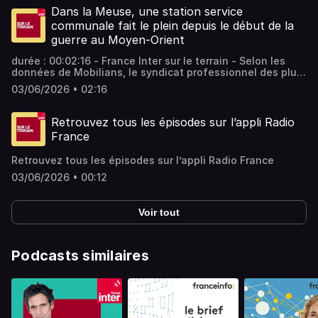
était, mercredi, dans l'Ain pour une visite sur le thème de
Dans la Meuse, une station service
l'agriculture. - équipe : Julien Nény Vous aimez ce
communale fait le plein depuis le début de la
podcast ? Pour écouter tous les épisodes sans limite,
guerre au Moyen-Orient
rendez-vous sur Radio France
durée : 00:02:16 - France Inter sur le terrain - Selon les
données de Mobilians, le syndicat professionnel des plus
petites stations services, près de la moitié d’entre elles
03/06/2026 • 02:16
ont vu leurs ventes s’effondrer en avril, surtout dans les
zones rurales. Il existe tout de même des exceptions, les
stations communales, comme à Consenvoye (Meuse). -
Retrouvez tous les épisodes sur l’appli Radio
équipe : Jérôme Val Vous aimez ce podcast ? Pour écouter
France
tous les épisodes sans limite, rendez-vous sur Radio
France
Retrouvez tous les épisodes sur l’appli Radio France
03/06/2026 • 00:12
Voir tout
Podcasts similaires