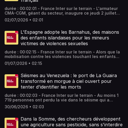
français
durée : 00:02:01 - France Inter sur le terrain - L'armateur
CMA-CGM, géant du secteur, inaugure ce jeudi 2 juillet
son nouveau porte-conteneur, l'un des plus gros au
02/07/2026 • 02:01
monde. Fabriqué en Chine, le mastodonte se veut moins
nocif pour l'environnement, mais peine à convaincre les
associations écologistes. - équipe : Luc Chemla Vous
L'Espagne adopte les Barnahus, des maisons
aimez ce podcast ? Pour écouter tous les épisodes sans
des enfants islandaises pour les mineurs
limite, rendez-vous sur Radio France
victimes de violences sexuelles
durée : 00:02:15 - France Inter sur le terrain - Alors que la
mobilisation contre les violences touchant les enfants
agite la société française ces derniers mois, l'Espagne a
01/07/2026 • 02:15
déjà renforcé son dispositif. Des milliers d'enfants ont été
pris en charge, majoritairement en Catalogne, dans des
"maisons des enfants", qui reprennent un modèle
Séismes au Venezuela : le port de La Guaira
islandais. - équipe : Isabelle Labeyrie Vous aimez ce
transformé en morgue à ciel ouvert pour
podcast ? Pour écouter tous les épisodes sans limite,
tenter d'identifier les morts
rendez-vous sur Radio France
durée : 00:02:03 - France Inter sur le terrain - Au moins 1
719 personnes ont perdu la vie dans le séisme qui a
frappé le Venezuela le 24 juin, selon un dernier bilan des
30/06/2026 • 02:03
autorités dressé lundi 29 juin. Dans les morgues du pays,
l'enjeu est désormais d'identifier les corps, pour
permettre aux familles de faire leur deuil. - équipe : Alice
Dans la Somme, des chercheurs développent
Campaignolle Vous aimez ce podcast ? Pour écouter tous
une agriculture sans pesticide, sans s'interdire
les épisodes sans limite, rendez-vous sur Radio France