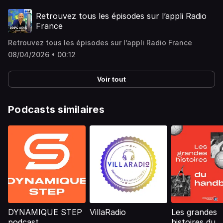
certitudes, devenant, par ses exploits répétés, la recrue la
plus déterminante du mercato nancéien. Vous aimez ce
Retrouvez tous les épisodes sur l’appli Radio
podcast ? Pour écouter tous les épisodes sans limite,
France
rendez-vous sur Radio France
Retrouvez tous les épisodes sur l’appli Radio France
08/04/2026 • 00:12
Voir tout
Podcasts similaires
DYNAMIQUE STEP
VillaRadio
Les grandes
podcast
histoires du