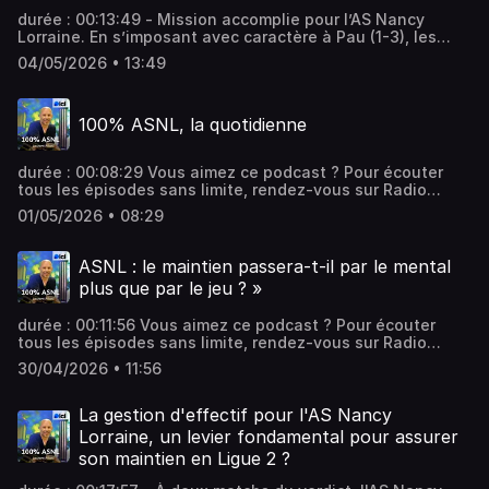
durée : 00:13:49 - Mission accomplie pour l’AS Nancy
Lorraine. En s’imposant avec caractère à Pau (1-3), les
Nancéiens ont officiellement validé leur maintien en
04/05/2026 • 13:49
Ligue 2. Un succès libérateur qui permet d’éviter une
"finale" étouffante face à Dunkerque ce samedi. Retour
sur ce succès libérateur dans 100% ASNL. Vous aimez ce
100% ASNL, la quotidienne
podcast ? Pour écouter tous les épisodes sans limite,
rendez-vous sur Radio France
durée : 00:08:29 Vous aimez ce podcast ? Pour écouter
tous les épisodes sans limite, rendez-vous sur Radio
France
01/05/2026 • 08:29
ASNL : le maintien passera-t-il par le mental
plus que par le jeu ? »
durée : 00:11:56 Vous aimez ce podcast ? Pour écouter
tous les épisodes sans limite, rendez-vous sur Radio
France
30/04/2026 • 11:56
La gestion d'effectif pour l'AS Nancy
Lorraine, un levier fondamental pour assurer
son maintien en Ligue 2 ?