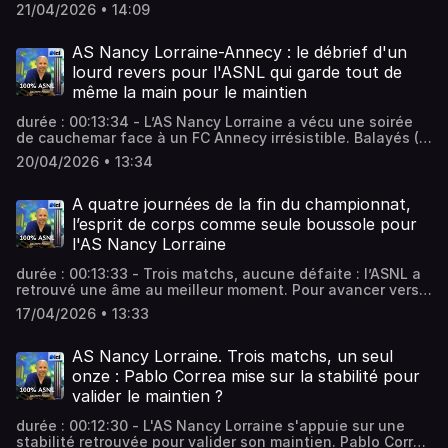
succès de Laval à Dunkerque (0-2) ce lundi, l'écart fond
21/04/2026 • 14:09
comme neige au soleil. Avec seulement deux points
d'avance sur les Tango, les Nancéiens entrent de plain-
pied en zone de turbulences. Vous aimez ce podcast ?
AS Nancy Lorraine-Annecy : le débrief d'un
Pour écouter tous les épisodes sans limite, rendez-vous
lourd revers pour l'ASNL qui garde tout de
sur Radio France
même la main pour le maintien
durée : 00:13:34 - L’AS Nancy Lorraine a vécu une soirée
de cauchemar face à un FC Annecy irrésistible. Balayés (1-
5) à domicile, les Nancéiens ont payé au prix fort un
20/04/2026 • 13:34
laxisme défensif et un manque d'agressivité criants.
Malgré cette claque, les résultats des concurrents
maintiennent l'ASNL en vie. Vous aimez ce podcast ? Pour
A quatre journées de la fin du championnat,
écouter tous les épisodes sans limite, rendez-vous sur
l’esprit de corps comme seule boussole pour
Radio France
l'AS Nancy Lorraine
durée : 00:13:33 - Trois matchs, aucune défaite : l’ASNL a
retrouvé une âme au meilleur moment. Pour avancer vers
son maintien en Ligue 2, Nancy doit transformer l’essai ce
17/04/2026 • 13:33
vendredi face à Annecy. À Marcel-Picot, l’équation est
simple : garder le même état d’esprit pour s'offrir une fin
de saison sereine. Vous aimez ce podcast ? Pour écouter
AS Nancy Lorraine. Trois matchs, un seul
tous les épisodes sans limite, rendez-vous sur Radio
onze : Pablo Correa mise sur la stabilité pour
France
valider le maintien ?
durée : 00:12:30 - L'AS Nancy Lorraine s'appuie sur une
stabilité retrouvée pour valider son maintien. Pablo Correa