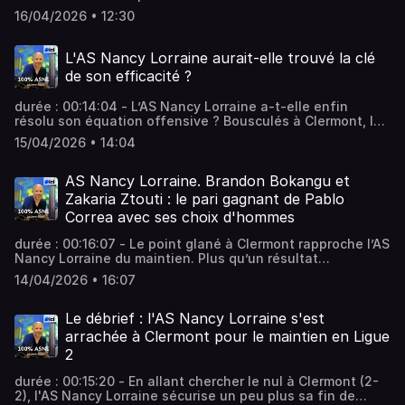
a instauré une hiérarchie claire en alignant le même onze
16/04/2026 • 12:30
lors des trois dernières sorties. Une méthode payante : le
groupe affiche une solidité constante et un réalisme
offensif avec 3 buts inscrits. Vous aimez ce podcast ?
L'AS Nancy Lorraine aurait-elle trouvé la clé
Pour écouter tous les épisodes sans limite, rendez-vous
de son efficacité ?
sur Radio France
durée : 00:14:04 - L’AS Nancy Lorraine a-t-elle enfin
résolu son équation offensive ? Bousculés à Clermont, les
Nancéiens ont fait preuve d’un froid réalisme pour
15/04/2026 • 14:04
arracher un nul précieux. Entre coaching gagnant et
sursaut collectif, l’attaque de l'ASNL semble enfin avoir
trouvé son second souffle. Vous aimez ce podcast ? Pour
AS Nancy Lorraine. Brandon Bokangu et
écouter tous les épisodes sans limite, rendez-vous sur
Zakaria Ztouti : le pari gagnant de Pablo
Radio France
Correa avec ses choix d'hommes
durée : 00:16:07 - Le point glané à Clermont rapproche l’AS
Nancy Lorraine du maintien. Plus qu’un résultat
comptable, ce match valide les choix d’hommes de Pablo
14/04/2026 • 16:07
Correa. En relançant des profils comme Brandon Bokangu
ou Zakaria Ztouti, le staff a redonné du souffle et du
caractère à un collectif . Vous aimez ce podcast ? Pour
Le débrief : l'AS Nancy Lorraine s'est
écouter tous les épisodes sans limite, rendez-vous sur
arrachée à Clermont pour le maintien en Ligue
Radio France
2
durée : 00:15:20 - En allant chercher le nul à Clermont (2-
2), l'AS Nancy Lorraine sécurise un peu plus sa fin de