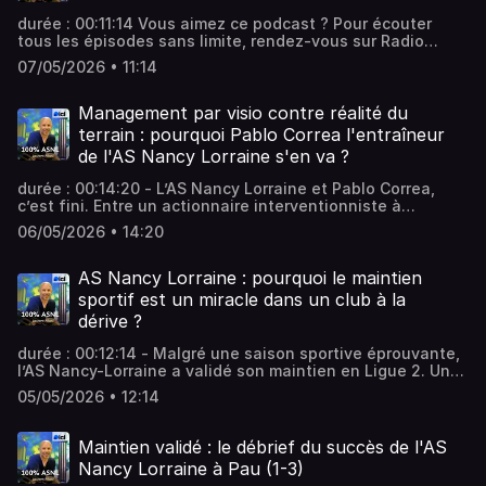
durée : 00:11:14 Vous aimez ce podcast ? Pour écouter
tous les épisodes sans limite, rendez-vous sur Radio
France
07/05/2026 • 11:14
Management par visio contre réalité du
terrain : pourquoi Pablo Correa l'entraîneur
de l'AS Nancy Lorraine s'en va ?
durée : 00:14:20 - L’AS Nancy Lorraine et Pablo Correa,
c’est fini. Entre un actionnaire interventionniste à
distance et un club devenu une "coquille vide" malgré
06/05/2026 • 14:20
l'effort des salariés, la rupture était inévitable. Ce choix
de la direction pose question : peut-on piloterun club
sans jamais être présent ? Vous aimez ce podcast ? Pour
AS Nancy Lorraine : pourquoi le maintien
écouter tous les épisodes sans limite, rendez-vous sur
sportif est un miracle dans un club à la
Radio France
dérive ?
durée : 00:12:14 - Malgré une saison sportive éprouvante,
l’AS Nancy-Lorraine a validé son maintien en Ligue 2. Une
performance loin d'être anodine : entre instabilité
05/05/2026 • 12:14
décisionnelle et coulisses électriques, les joueurs et le
staff ont assuré l'essentiel au sein d'un club naviguant à
vue, sans véritable capitaine. Vous aimez ce podcast ?
Maintien validé : le débrief du succès de l'AS
Pour écouter tous les épisodes sans limite, rendez-vous
Nancy Lorraine à Pau (1-3)
sur Radio France