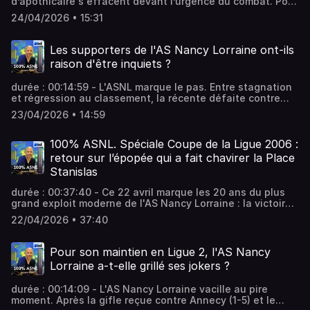
d’apothicaire s'effacent devant l’urgence du combat. Pour
l’AS Nancy Lorraine, le maintien ne se jouera plus dans les
24/04/2026 • 15:31
calculs, mais dans un sursaut d’orgueil viscéral. Ce samedi
(14h) à Reims, seule la force mentale dictera l’issue de
cette fin de saison. Vous aimez ce podcast ? Pour écouter
Les supporters de l'AS Nancy Lorraine ont-ils
tous les épisodes sans limite, rendez-vous sur Radio
raison d'être inquiets ?
France
durée : 00:14:59 - L'ASNL marque le pas. Entre stagnation
et régression au classement, la récente défaite contre
Annecy et le succès de Laval à Dunkerque ont plongé les
23/04/2026 • 14:59
supporters nancéiens dans le doute. À seulement trois
journées du dénouement, l’inquiétude est-elle légitime ?
Vous aimez ce podcast ? Pour écouter tous les épisodes
100% ASNL. Spéciale Coupe de la Ligue 2006 :
sans limite, rendez-vous sur Radio France
retour sur l’épopée qui a fait chavirer la Place
Stanislas
durée : 00:37:40 - Ce 22 avril marque les 20 ans du plus
grand exploit moderne de l'AS Nancy Lorraine : la victoire
en Coupe de la Ligue. Laurent Pilloni convoque la mémoire
22/04/2026 • 37:40
de Mathieu Barbier et l'œil d'Alexandre Marchi,
photographe à l'Est Républicain pour une émission
spéciale rythmée par des anecdotes. Vous aimez ce
Pour son maintien en Ligue 2, l'AS Nancy
podcast ? Pour écouter tous les épisodes sans limite,
Lorraine a-t-elle grillé ses jokers ?
rendez-vous sur Radio France
durée : 00:14:09 - L'AS Nancy Lorraine vacille au pire
moment. Après la gifle reçue contre Annecy (1-5) et le