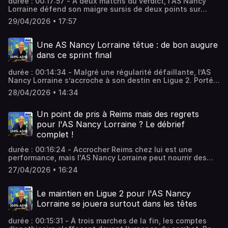
durée : 00:17:57 - À deux matchs du verdict, l'AS Nancy
Lorraine défend son maigre sursis de deux points sur
Laval. Dans ce sprint final où les nerfs sont à vif, Pablo
29/04/2026 • 17:57
Correa mise sur la profondeur de son banc pour oxygéner
le jeu nancéien. Une stratégie de fraîcheur indispensable
pour arracher le maintien définitif. Vous aimez ce podcast
Une AS Nancy Lorraine têtue : de bon augure
? Pour écouter tous les épisodes sans limite, rendez-vous
dans ce sprint final
sur Radio France
durée : 00:14:34 - Malgré une régularité défaillante, l’AS
Nancy Lorraine s’accroche à son destin en Ligue 2. Portés
par une force de caractère retrouvée lors de
28/04/2026 • 14:34
déplacements périlleux, les Nancéiens conservent deux
points d’avance sur Laval. À deux journées du
dénouement, l’obstination devient leur meilleur atout.
Un point de pris à Reims mais des regrets
Vous aimez ce podcast ? Pour écouter tous les épisodes
pour l'AS Nancy Lorraine ? Le débrief
sans limite, rendez-vous sur Radio France
complet !
durée : 00:16:24 - Accrocher Reims chez lui est une
performance, mais l'AS Nancy Lorraine peut nourrir des
regrets. Ce nul (1-1) permet de garder Laval à distance
27/04/2026 • 16:24
avant le sprint final. Analyse d'un scénario frustrant mais
comptablement essentiel avec Laurent Pilloni et ses
débateurs dans 100% ASNL. Vous aimez ce podcast ? Pour
Le maintien en Ligue 2 pour l'AS Nancy
écouter tous les épisodes sans limite, rendez-vous sur
Lorraine se jouera surtout dans les têtes
Radio France
durée : 00:15:31 - À trois marches de la fin, les comptes