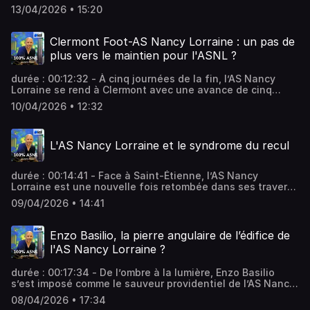
saison. Ce point glané aux forceps permet à l’ASNL de
13/04/2026 • 15:20
garder 5 longueurs d’avance sur la zone rouge de Ligue 2.
Un match riche en caractère qui rapproche les Nancéiens
du maintien. Analyse dans 100% ASNL. Vous aimez ce
Clermont Foot-AS Nancy Lorraine : un pas de
podcast ? Pour écouter tous les épisodes sans limite,
plus vers le maintien pour l'ASNL ?
rendez-vous sur Radio France
durée : 00:12:32 - À cinq journées de la fin, l’AS Nancy
Lorraine se rend à Clermont avec une avance de cinq
points sur la zone de turbulence. Ce duel face à un
10/04/2026 • 12:32
concurrent direct est une occasion pour l'ASNL de
consolider son avance et de faire un pas serein vers une
fin de saison maîtrisée. Vous aimez ce podcast ? Pour
L'AS Nancy Lorraine et le syndrome du recul
écouter tous les épisodes sans limite, rendez-vous sur
Radio France
durée : 00:14:41 - Face à Saint-Étienne, l’AS Nancy
Lorraine est une nouvelle fois retombée dans ses travers.
En abandonnant l’initiative après la pause, les Nancéiens
09/04/2026 • 14:41
ont subi le jeu jusqu’à l’égalisation fatidique. Un scénario
répétitif qui interroge sur la capacité du groupe à tenir un
score sans reculer. Vous aimez ce podcast ? Pour écouter
Enzo Basilio, la pierre angulaire de l’édifice de
tous les épisodes sans limite, rendez-vous sur Radio
l'AS Nancy Lorraine ?
France
durée : 00:17:34 - De l’ombre à la lumière, Enzo Basilio
s’est imposé comme le sauveur providentiel de l’AS Nancy
Lorraine. Après des débuts marqués par l’adversité,
08/04/2026 • 17:34
l’ancien Guingampais a transformé les doutes en