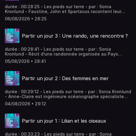
durée : 00:28:25 - Les pieds sur terre - par : Sonia
Kronlund - Faustine, John et Spartacus racontent leur
premier grand départ hors de leur ville natale. Trois récits
06/08/2026 • 28:25
de voyage, trois façons de vivre l’urgence de partir et de
devenir nomade. - équipe : Valentin Rémy, Adèle Tocquet
Vous aimez ce podcast ? Pour écouter tous les épisodes
Partir un jour 3 : Une rando, une rencontre ?
sans limite, rendez-vous sur Radio France
durée : 00:28:41 - Les pieds sur terre - par : Sonia
Kronlund - Récit d’une randonnée organisée au Pays
basque pour une petite dizaine de célibataires. Y
05/08/2026 • 28:41
trouveront-ils leur âme sœur ? - équipe : Valentin Rémy,
Adèle Tocquet Vous aimez ce podcast ? Pour écouter tous
les épisodes sans limite, rendez-vous sur Radio France
Partir un jour 2 : Des femmes en mer
durée : 00:29:12 - Les pieds sur terre - par : Sonia Kronlund
- Anne-Claire est ingénieure océanographe spécialiste
des milieux polaires. Nuka, un pêcheur inuit l’invite à aller
04/08/2026 • 29:12
pêcher le phoque avec lui. Thérèse est la première femme
à être embauchée sur les plateformes pétrolière en tant
que pilote de surfer. - équipe : Valentin Rémy, Adèle
Partir un jour 1 : Lilian et les oiseaux
Tocquet Vous aimez ce podcast ? Pour écouter tous les
épisodes sans limite, rendez-vous sur Radio France
durée : 00:33:23 - Les pieds sur terre - par : Sonia