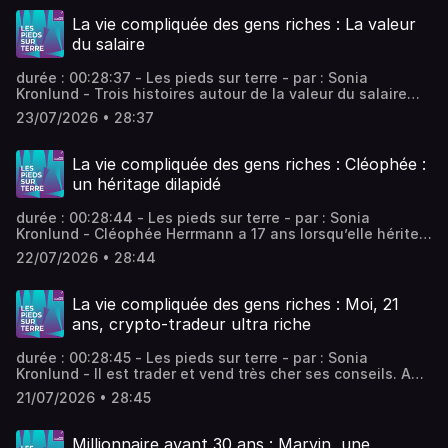
elle apprend qu'elle va hériter de plusieurs dizaines de
millions d'euros, elle décide de redistribuer cet héritage
La vie compliquée des gens riches : La valeur
via une assemblée citoyenne. - équipe : Valentin Rémy,
du salaire
Adèle Tocquet Vous aimez ce podcast ? Pour écouter tous
les épisodes sans limite, rendez-vous sur Radio France
durée : 00:28:37 - Les pieds sur terre - par : Sonia
Kronlund - Trois histoires autour de la valeur du salaire
avec Anne, aide à domicile, qui se bat pour une
23/07/2026 • 28:37
revalorisation des salaires dans son secteur, Gilles,
reconverti boulanger, qui a expérimenté le salaire au
besoin, et Guillaume, dirigeant d’entreprise, qui prône la
La vie compliquée des gens riches : Cléophée :
transparence des rémunérations. - équipe : Valentin Rémy,
un héritage dilapidé
Adèle Tocquet Vous aimez ce podcast ? Pour écouter tous
les épisodes sans limite, rendez-vous sur Radio France
durée : 00:28:44 - Les pieds sur terre - par : Sonia
Kronlund - Cléophée Herrmann a 17 ans lorsqu’elle hérite
de la fortune de ses grands-parents Fritz et Arlette
22/07/2026 • 28:44
Schlumpf, industriels alsaciens. Aujourd’hui, il ne lui reste
plus rien. - équipe : Valentin Rémy, Adèle Tocquet Vous
aimez ce podcast ? Pour écouter tous les épisodes sans
La vie compliquée des gens riches : Moi, 21
limite, rendez-vous sur Radio France
ans, crypto-tradeur ultra riche
durée : 00:28:45 - Les pieds sur terre - par : Sonia
Kronlund - Il est trader et vend très cher ses conseils. A
vingt-et-un ans, il gagne trente mille euros par mois et vit
21/07/2026 • 28:45
dans un paradis fiscal. - équipe : Valentin Rémy, Adèle
Tocquet Vous aimez ce podcast ? Pour écouter tous les
épisodes sans limite, rendez-vous sur Radio France
Millionnaire avant 30 ans : Marvin, une