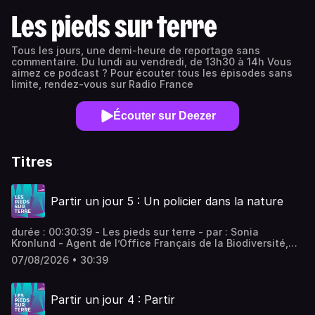
Les pieds sur terre
Tous les jours, une demi-heure de reportage sans
commentaire. Du lundi au vendredi, de 13h30 à 14h Vous
aimez ce podcast ? Pour écouter tous les épisodes sans
limite, rendez-vous sur Radio France
Écouter sur Deezer
Titres
Partir un jour 5 : Un policier dans la nature
durée : 00:30:39 - Les pieds sur terre - par : Sonia
Kronlund - Agent de l’Office Français de la Biodiversité,
Stéphane raconte la réalité du terrain : les atteintes à
07/08/2026 • 30:39
l’environnement, la montée des violences autour de ses
missions et l’usure de son engagement. - équipe :
Valentin Rémy, Adèle Tocquet Vous aimez ce podcast ?
Partir un jour 4 : Partir
Pour écouter tous les épisodes sans limite, rendez-vous
sur Radio France