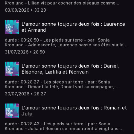
Kronlund - Lilian vit pour cocher des oiseaux comme
d’autres collectionnent des timbres. Jumelles greffées
03/08/2026 • 33:23
aux yeux et carnet de coche vissé à la main, il peut
traverser la France au milieu de la nuit pour un pipit
mystérieux aperçu quelques secondes dans un buisson. -
L'amour sonne toujours deux fois : Laurence
équipe : Valentin Rémy, Adèle Tocquet Vous aimez ce
et Armand
podcast ? Pour écouter tous les épisodes sans limite,
rendez-vous sur Radio France
durée : 00:28:50 - Les pieds sur terre - par : Sonia
Kronlund - Adolescente, Laurence passe ses étés sur la
presqu'île de Quiberon. Elle regarde rêveusement Armand,
31/07/2026 • 28:50
pêcheur de vingt ans de plus qu'elle. Tous les jours, la
jeune fille l'attend sans jamais oser lui parler. Dix ans plus
tard, alors qu'elle est de retour sur la presqu'île, elle
L'amour sonne toujours deux fois : Daniel,
tombe sur Armand. - équipe : Valentin Rémy, Adèle
Éléonore, Lætitia et l’écrivain
Tocquet Vous aimez ce podcast ? Pour écouter tous les
épisodes sans limite, rendez-vous sur Radio France
durée : 00:28:27 - Les pieds sur terre - par : Sonia
Kronlund - Devant la télé, Daniel voit sa compagne,
présentatrice d’une émission, tomber amoureuse en direct
30/07/2026 • 28:27
de l’écrivain célèbre qu’elle interviewe. Elle le quitte
bientôt pour le romancier. Un soir, il guette l’arrivée de
celui-ci, planqué dans l’ombre avec l’intention de le tuer. -
L'amour sonne toujours deux fois : Romain et
équipe : Valentin Rémy, Adèle Tocquet Vous aimez ce
Julia
podcast ? Pour écouter tous les épisodes sans limite,
rendez-vous sur Radio France
durée : 00:28:43 - Les pieds sur terre - par : Sonia
Kronlund - Julia et Romain se rencontrent à vingt ans,
dans une soirée. Il se cogne la tête, s'évanouit, elle