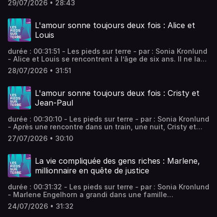
29/07/2026 • 28:43
l'embrasse pour le réveiller. Entre eux, la passion est
déchirante, et Romain finit par quitter Julia. Vingt ans
plus tard, il la retrouve : la passion est toujours là, mais
L'amour sonne toujours deux fois : Alice et
sans les déchirements. - équipe : Valentin Rémy, Adèle
Louis
Tocquet Vous aimez ce podcast ? Pour écouter tous les
épisodes sans limite, rendez-vous sur Radio France
durée : 00:31:51 - Les pieds sur terre - par : Sonia Kronlund
- Alice et Louis se rencontrent à l’âge de six ans. Il ne la
remarque pas, mais pendant toute leur scolarité, elle est
28/07/2026 • 31:51
amoureuse de lui. Vingt ans plus tard, ils se recontactent,
et, alors qu’ils sont chacun mariés, ils entament une
liaison passionnée. Deuxième épisode de la série de
L'amour sonne toujours deux fois : Cristy et
Monica Sabolo. - équipe : Valentin Rémy, Adèle Tocquet
Jean-Paul
Vous aimez ce podcast ? Pour écouter tous les épisodes
sans limite, rendez-vous sur Radio France
durée : 00:30:10 - Les pieds sur terre - par : Sonia Kronlund
- Après une rencontre dans un train, une nuit, Cristy et
Jean-Paul se voient tous les jours pendant trois mois.
27/07/2026 • 30:10
Rien ne se passe : il est amoureux d’elle, elle est fiancée
à un autre. Quarante ans plus tard, ils se retrouvent.
Premier épisode d'une série produite par Monica Sabolo. -
La vie compliquée des gens riches : Marlene,
équipe : Valentin Rémy, Adèle Tocquet Vous aimez ce
millionnaire en quête de justice
podcast ? Pour écouter tous les épisodes sans limite,
rendez-vous sur Radio France
durée : 00:31:32 - Les pieds sur terre - par : Sonia Kronlund
- Marlene Engelhorn a grandi dans une famille
multimillionnaire à Vienne, en Autriche. Elle apprend à
24/07/2026 • 31:32
dissimuler le patrimoine que possède sa famille. Quand