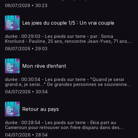
d’une famille tradi, organise chez lui des “brunchs
06/07/2026 • 30:23
partouze” planifiés avec un logiciel adhoc. Les
participant.e.s y signent une charte encadrant leur
consentement. On y découvre que la sexualité des
Les joies du couple 1/5 : Un vrai couple
hétéros est devenue inventive. - équipe : Valentin Rémy,
Adèle Tocquet Vous aimez ce podcast ? Pour écouter tous
les épisodes sans limite, rendez-vous sur Radio France
durée : 00:29:03 - Les pieds sur terre - par : Sonia
Kronlund - Pauline, 25 ans, rencontre Jean-Yves, 71 ans.
Ils se marient, vivent ensemble sans histoire dans un petit
06/07/2026 • 29:03
village de la Mayenne, jusqu’au jour où les gendarmes
frappent à la porte… - équipe : Valentin Rémy, Adèle
Tocquet Vous aimez ce podcast ? Pour écouter tous les
Mon rêve d’enfant
épisodes sans limite, rendez-vous sur Radio France
durée : 00:30:54 - Les pieds sur terre - "Quand je serai
grand.e, je serai…" De grandes personnes se souviennent
du rêve qu’elles portaient quand elles étaient enfants,
04/07/2026 • 30:54
pendant que quelques enfants imaginent leur futur.
Morceaux choisis par Elise Andrieu. Vous aimez ce
podcast ? Pour écouter tous les épisodes sans limite,
Retour au pays
rendez-vous sur Radio France
durée : 00:28:54 - Les pieds sur terre - Ekia part au
Cameroun pour retrouver son frère disparu dans des
conditions mystérieuses. Amina, elle, se souvient d'un
04/07/2026 • 28:54
voyage au Mali, à l'âge de quatre ans, où elle a subi une