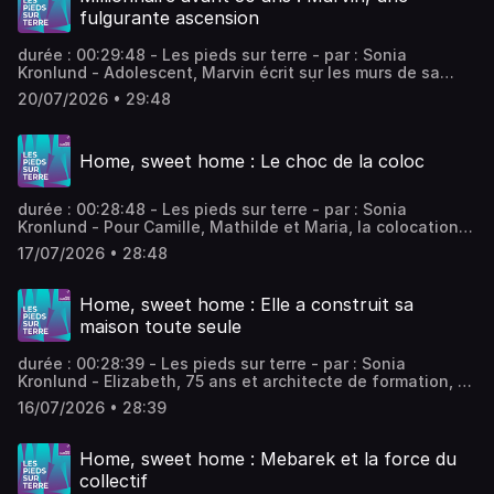
fulgurante ascension
durée : 00:29:48 - Les pieds sur terre - par : Sonia
Kronlund - Adolescent, Marvin écrit sur les murs de sa
chambre qu’il deviendra millionnaire. À la mort de son
20/07/2026 • 29:48
père, le jeune Belge démarre sa fulgurante ascension. En
moins de dix ans et au prix d’un travail acharné, il atteint
son objectif et devient richissime. - équipe : Valentin
Home, sweet home : Le choc de la coloc
Rémy, Adèle Tocquet Vous aimez ce podcast ? Pour
écouter tous les épisodes sans limite, rendez-vous sur
Radio France
durée : 00:28:48 - Les pieds sur terre - par : Sonia
Kronlund - Pour Camille, Mathilde et Maria, la colocation
était une façon de ne pas être seules, de partager les
17/07/2026 • 28:48
frais et des bons moments de convivialité. Rien ne s’est
pas passé comme prévu. Trois histoires où le rêve de la
coloc vire au cauchemar, par Alain Lewkowicz. - équipe :
Home, sweet home : Elle a construit sa
Valentin Rémy, Adèle Tocquet Vous aimez ce podcast ?
maison toute seule
Pour écouter tous les épisodes sans limite, rendez-vous
sur Radio France
durée : 00:28:39 - Les pieds sur terre - par : Sonia
Kronlund - Elizabeth, 75 ans et architecte de formation, a
entrepris de construire sa maison toute seule en 2013,
16/07/2026 • 28:39
près du village de Lusignac en Dordogne. Une maison en
bois en forme de triangle, une maison pour les fauchés
qui lui a coûté 40 000 euros. - équipe : Valentin Rémy,
Home, sweet home : Mebarek et la force du
Adèle Tocquet Vous aimez ce podcast ? Pour écouter tous
collectif
les épisodes sans limite, rendez-vous sur Radio France