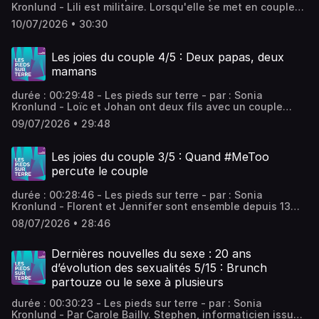
Kronlund - Lili est militaire. Lorsqu'elle se met en couple
avec une recrue sous son commandement, sa hiérarchie
10/07/2026 • 30:30
exige qu'elle mette un terme à l'idylle. Laura, elle, est
embauchée par son compagnon avocat. Il la trompe, elle
le quitte, mais ils continuent à travailler ensemble. -
Les joies du couple 4/5 : Deux papas, deux
équipe : Valentin Rémy, Adèle Tocquet Vous aimez ce
mamans
podcast ? Pour écouter tous les épisodes sans limite,
rendez-vous sur Radio France
durée : 00:29:48 - Les pieds sur terre - par : Sonia
Kronlund - Loïc et Johan ont deux fils avec un couple
d'amies, tous les quatre ont réussi à faire reconnaître leur
09/07/2026 • 29:48
autorité parentale devant la Justice, une première en
France. Marc et Fabien ont eu des jumelles avec deux
amies. Tout se passait bien, jusqu'à ce que la mère
Les joies du couple 3/5 : Quand #MeToo
biologique fasse machine arrière. - équipe : Valentin
percute le couple
Rémy, Adèle Tocquet Vous aimez ce podcast ? Pour
écouter tous les épisodes sans limite, rendez-vous sur
durée : 00:28:46 - Les pieds sur terre - par : Sonia
Radio France
Kronlund - Florent et Jennifer sont ensemble depuis 13
ans. Alors que la vague féministe déferle, Jennifer réalise
08/07/2026 • 28:46
l’ampleur des inégalités hommes-femmes, des violences
et de sa dépendance matérielle, jusqu'à remettre en
question son couple. Florent, lui, ne comprend pas tout.
Dernières nouvelles du sexe : 20 ans
Elle est révoltée, il est hébété. - équipe : Valentin Rémy,
d’évolution des sexualités 5/15 : Brunch
Adèle Tocquet Vous aimez ce podcast ? Pour écouter tous
partouze ou le sexe à plusieurs
les épisodes sans limite, rendez-vous sur Radio France
durée : 00:30:23 - Les pieds sur terre - par : Sonia
Kronlund - Par Carole Bailly. Stephen, informaticien issu