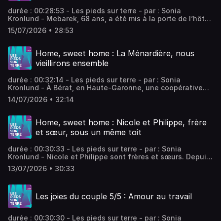
durée : 00:28:53 - Les pieds sur terre - par : Sonia
Kronlund - Mebarek, 68 ans, a été mis à la porte de l’hôtel
dans lequel il vit depuis 36 ans. Les habitants du quartier,
15/07/2026 • 28:53
sensibles à son histoire, et en colère contre le rachat de
cet hôtel familial par un grand groupe hôtelier, se
mobilisent pour empêcher qu'il ne soit mis à la rue. -
Home, sweet home : La Ménardière, nous
équipe : Valentin Rémy, Adèle Tocquet Vous aimez ce
vieillirons ensemble
podcast ? Pour écouter tous les épisodes sans limite,
rendez-vous sur Radio France
durée : 00:32:14 - Les pieds sur terre - par : Sonia
Kronlund - À Bérat, en Haute-Garonne, une coopérative
de séniors s’est organisée pour vieillir ensemble. Ni
14/07/2026 • 32:14
Ehpad, ni hospice, la Ménardière, belle maison de maître,
est devenue sous leur impulsion un lieu de retraite
partagé et autogéré. - équipe : Valentin Rémy, Adèle
Home, sweet home : Nicole et Philippe, frère
Tocquet Vous aimez ce podcast ? Pour écouter tous les
et sœur, sous un même toit
épisodes sans limite, rendez-vous sur Radio France
durée : 00:30:33 - Les pieds sur terre - par : Sonia
Kronlund - Nicole et Philippe sont frères et sœurs. Depuis
toujours, ces deux célibataires invétérés habitent
13/07/2026 • 30:33
ensemble. Lui le bavard ; elle la taiseuse. - équipe :
Valentin Rémy, Adèle Tocquet Vous aimez ce podcast ?
Pour écouter tous les épisodes sans limite, rendez-vous
Les joies du couple 5/5 : Amour au travail
sur Radio France
durée : 00:30:30 - Les pieds sur terre - par : Sonia