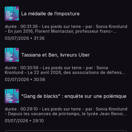
grave mutilation. Des vacances "au pays" qui virent au
cauchemar. Vous aimez ce podcast ? Pour écouter tous
La médaille de l’imposture
les épisodes sans limite, rendez-vous sur Radio France
durée : 00:31:36 - Les pieds sur terre - par : Sonia Kronlund
- En juin 2016, Florent Montaclair, professeur franc-
comtois, reçoit la « médaille d’or de philologie »,
03/07/2026 • 31:36
l’équivalent de la médaille Fields en mathématiques. Des
années après, alors qu'il doit intervenir lors d’une
conférence sur les fake news dans son université, sa
Tassiana et Ben, livreurs Uber
décoration est remise en cause. - équipe : Valentin Rémy,
Adèle Tocquet, Karine Le Loët, Anne-Laure Chanel Vous
aimez ce podcast ? Pour écouter tous les épisodes sans
durée : 00:30:56 - Les pieds sur terre - par : Sonia
limite, rendez-vous sur Radio France
Kronlund - Le 22 avril 2026, des associations de défense
des droits des livreurs et livreuses de plateformes ont
02/07/2026 • 30:56
déposé plainte contre Uber et Deliveroo pour traite
d'êtres humains. Ben et Tassiana, tous deux livreurs,
racontent leur vie avec les algorithmes marquée par des
"Gang de blacks" : enquête sur une polémique
conditions de travail difficiles. - équipe : Inès
Bouffartigue Sebastia, Peire Legras, Alexandre Dang,
Valentin Rémy, Adèle Tocquet Vous aimez ce podcast ?
durée : 00:29:10 - Les pieds sur terre - par : Sonia Kronlund
Pour écouter tous les épisodes sans limite, rendez-vous
- Depuis les vacances de printemps, le lycée Jean Renoir
sur Radio France
de Bondy est au cœur d’une polémique politico-
01/07/2026 • 29:10
médiatique. Au départ, un enregistrement d'une CPE, qui
ne se sait pas enregistrée, évoque « un gang de blacks »