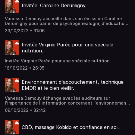
Invitée: Caroline Derumigny
Vanessa Demouy accueille dans son émission Caroline
Derumigny pour parler de psychogénéalogie, d'éducation
positive et de microchimerisme.
23/10/2022 • 31:06
Invitée Virginie Parée pour une spéciale
nutrition.
Invitée Virginie Parée pour une spéciale nutrition.
16/10/2022 • 26:35
Environnement d'accouchement, technique
EMDR et le bien vieillir.
Vanessa Demouy échange avec les auditeurs sur
l'importance de l'information concernant l'environnement
d'accouchement, la technique EMDR et le bien viellir.
09/10/2022 • 32:42
Merci à Laure, Jean-Luc et Thierry. Si vous souhaitez
participer à l'émission, envoyez-nous un mail avec votre
prénom et numéro de téléphone à
CBD, massage Kobido et confiance en soi.
planetevanessa@nutriradio.fr