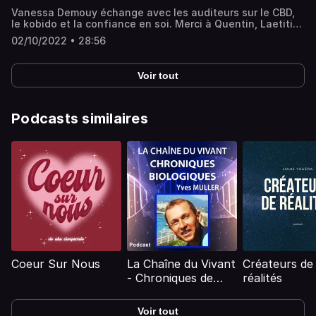
Vanessa Demouy échange avec les auditeurs sur le CBD,
le kobido et la confiance en soi. Merci à Quentin, Laetitia
et Christelle. Si vous souhaitez participer à l'émission,
02/10/2022 • 28:56
envoyez-nous un mail avec votre prénom et numéro de
téléphone à planetevanessa@nutriradio.fr
Voir tout
Podcasts similaires
Coeur Sur Nous
La Chaîne du Vivant
Créateurs de
- Chroniques de
réalités
Biologie d'Yves
Muller
Voir tout