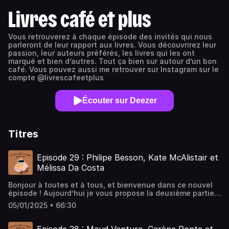
Livres café et plus
Vous retrouverez à chaque épisode des invités qui nous
parleront de leur rapport aux livres. Vous découvrirez leur
passion, leur auteurs préférés, les livres qui les ont
marqué et bien d’autres. Tout ça bien sur autour d’un bon
café. Vous pouvez aussi me retrouver sur Instagram sur le
compte @livrescafeetplus
Écouter sur Deezer
Titres
Episode 29 : Philipe Besson, Kate McAlistair et
Mélissa Da Costa
Bonjour à toutes et à tous, et bienvenue dans ce nouvel
épisode ! Aujourd’hui je vous propose la deuxième partie
de l’épisode du mois dernier (pas de panique pour ceux
05/01/2025 • 66:30
qui ne l’aurait pas encore écouté, il n’y a pas d’ordre
d’écoute particulière !) Il y a quelques semaines, je suis
allée au salon du livre de St-Etienne, où j’ai pu rencontrer