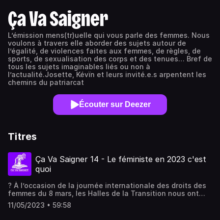
Ça Va Saigner
L’émission mens(tr)uelle qui vous parle des femmes. Nous
voulons à travers elle aborder des sujets autour de
l’égalité, de violences faites aux femmes, de règles, de
sports, de sexualisation des corps et des tenues… Bref de
tous les sujets imaginables liés ou non à
l’actualité.Josette, Kévïn et leurs invité.e.s arpentent les
chemins du patriarcat
Écouter sur Deezer
Titres
Ça Va Saigner 14 - Le féministe en 2023 c'est
quoi
?️ À l’occasion de la journée internationale des droits des
femmes du 8 mars, les Halles de la Transition nous ont
proposé de réaliser une table ronde sous le prisme de Ça
11/05/2023 • 59:58
Va Saigner en public avec plein d'invitées :?? Camille
Mathon, directrice artistique de La Petite (association