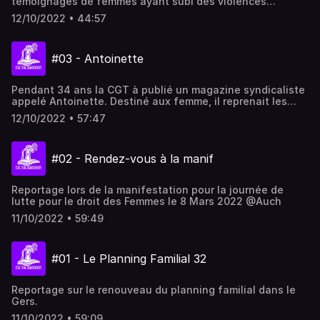
témoignages de femmes ayant subi des violences
sexuelles. La même année, pour le 25 novembre, journée
12/10/2022 • 44:57
internationale de lutte contre les violences faites aux
femmes, sont sorti les 6 épisodes du Podcast
#Jetecrois32. Retour sur ces témoignages poignants et
#03 - Antoinette
révoltants.
Pendant 34 ans la CGT à publié un magazine syndicaliste
appelé Antoinette. Destiné aux femme, il reprenait les
codes des magazines féminin pour mieux être un
12/10/2022 • 57:47
magazine féministe. Retour sur ce qu'il a été et sur
l'exposition qui lui est consacré par l'association pulsart.
#02 - Rendez-vous à la manif
Reportage lors de la manifestation pour la journée de
lutte pour le droit des Femmes le 8 Mars 2022 @Auch
11/10/2022 • 59:49
#01 - Le Planning Familial 32
Reportage sur le renouveau du planning familial dans le
Gers.
11/10/2022 • 59:09