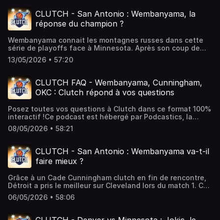
Quel sera l'avenir du meilleur marqueur de l'Histoire ?Ce
podcast est hébergé par Podcastics, la plateforme pour
CLUTCH - San Antonio : Wembanyama, la
créer et diffuser votre podcast facilement.
réponse du champion ?
Wembanyama connait les montagnes russes dans cette
série de playoffs face à Minnesota. Après son coup de
coude sanctionné lors du match 4, Wemby a bien relevé la
13/05/2026 • 57:20
tête lors du match 5 en validant une prestation pleine.
Que penser de cette séquence pour le Français ? Est-ce
une réponse de champion ou est-il passé proche de la
CLUTCH FAQ - Wembanyama, Cunningham,
correctionnelle ?Ce podcast est hébergé par Podcastics,
OKC : Clutch répond à vos questions
la plateforme pour créer et diffuser votre podcast
facilement.
Posez toutes vos questions à Clutch dans ce format 100%
interactif !Ce podcast est hébergé par Podcastics, la
plateforme pour créer et diffuser votre podcast
08/05/2026 • 58:21
facilement.
CLUTCH - San Antonio : Wembanyama va-t-il
faire mieux ?
Grâce à un Cade Cunningham clutch en fin de rencontre,
Détroit a pris le meilleur sur Cleveland lors du match 1. Ce
premier duel est-il une preuve que les franchises ont un
06/05/2026 • 58:06
niveau proche ? James Harden est-il cramé ? Retour
également sur la victoire d'OKC face à Los Angeles malgré
un LeBron James de gala. Est-ce mission impossible pour