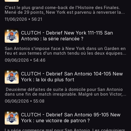
sacre historique pour New York ? Brunson, un MVP des
C'est le plus grand come-back de l'Histoire des Finales.
finales mémorable ? San Antonio, un apprentissage
Mené de 29 points, New York est parvenu à renverser la
nécessaire ? San Antonio doit-il trade Fox ?Ce podcast
rencontre et l'emporte sur le fil face à San Antonio dans
est hébergé par Podcastics, la plateforme pour créer et
11/06/2026 • 56:21
ce match 4. La franchise de Jalen Brunson a-t-elle réalisé
diffuser votre podcast facilement.
l'exploit du siècle ? Comment expliquer ce choke
monumental de San Antonio ? Ce podcast est hébergé par
CLUTCH - Debrief New York 111-115 San
Podcastics, la plateforme pour créer et diffuser votre
Antonio : la série relancée ?
podcast facilement.
San Antonio s'impose face à New York dans un Garden en
feu et aux termes d'un match tendu où les deux équipes
se sont rendus coup pour coup. Cette victoire permet à
09/06/2026 • 54:46
Wembanyama et ses coéquipiers de recoller à 2-1 dans
cette série de finale et d'entretenir l'espoir de titre pour
les Texans. Auteur d'un match de patron, Wemby a
CLUTCH - Debrief San Antonio 104-105 New
dominé Karl Anthony-Towns et a montré la voie dans un
York : la loi du plus fort
match très tendu. San Antonio a-t-il montré son vrai
visage ? Le duel Wemby - Towns est-il la clé de la série ?
Deuxième défaites de suite à domicile pour San Antonio
San Antonio peut-il remporter un deuxième match à New
dans une fin de match irrespirable. Malgré un bon Victor,
York ? Clutch répond à toutes ces questions. Ce podcast
c'est encore New York qui fait la différence dans les
est hébergé par Podcastics, la plateforme pour créer et
06/06/2026 • 55:08
moments qui comptent, notamment grâce à une grosse
diffuser votre podcast facilement.
perte de balle de la superstar de San Antonio. Est-ce que
L'équipe de New York est-elle simplement trop forte pour
CLUTCH - Debrief San Antonio 95-105 New
la franchise texane ? Les critiques autour de Wemby
York : une victoire de patron ?
sont-elles logiques ? Ce podcast est hébergé par
Podcastics, la plateforme pour créer et diffuser votre
La série commence mal pour San Antonio. Les coéquipiers