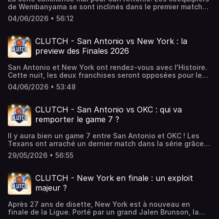
podcast facilement.
de Wembanyama se sont inclinés dans le premier match
des finales et le Français n'a pas brillé. Est-ce une
04/06/2026 • 56:12
victoire de patron pour New York ? Brunson est-il le joueur
clutch de ce duel ?Ce podcast est hébergé par
Podcastics, la plateforme pour créer et diffuser votre
CLUTCH - San Antonio vs New York : la
podcast facilement.
preview des Finales 2026
San Antonio et New York ont rendez-vous avec l'Histoire.
Cette nuit, les deux franchises seront opposées pour le
premier match de cette série qui s'annonce animée. Est-
04/06/2026 • 53:48
ce la finale la plus excitante depuis 10 ans ? Qui va
l'emporter ? L'équipe de Clutch vous donne les clés de cet
affrontement.Ce podcast est hébergé par Podcastics, la
CLUTCH - San Antonio vs OKC : qui va
plateforme pour créer et diffuser votre podcast
remporter le game 7 ?
facilement.
Il y aura bien un game 7 entre San Antonio et OKC ! Les
Texans ont arraché un dernier match dans la série grâce à
une victoire 118-91 dans le game 6. Porté par un grand
29/05/2026 • 56:55
Wembanyama (28 points, 10 rebonds, 3 contres), San
Antonio peut encore rêver à la finale face à New York.
Comment expliquer cette nouvelle grande performance ?
CLUTCH - New York en finale : un exploit
Ce podcast est hébergé par Podcastics, la plateforme
majeur ?
pour créer et diffuser votre podcast facilement.
Après 27 ans de disette, New York est à nouveau en
finale de la Ligue. Porté par un grand Jalen Brunson, la