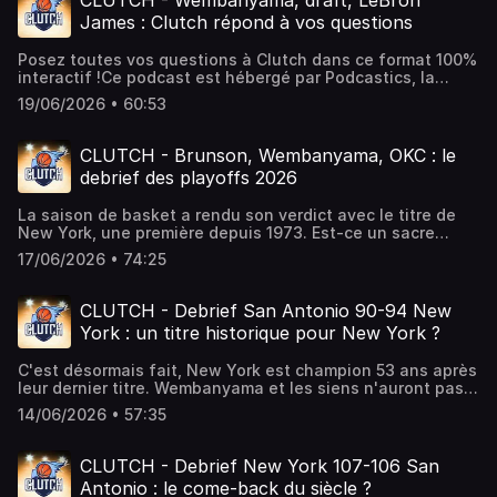
CLUTCH - Wembanyama, draft, LeBron
saison prochaine ?Ce podcast est hébergé par
James : Clutch répond à vos questions
Podcastics, la plateforme pour créer et diffuser votre
podcast facilement.
Posez toutes vos questions à Clutch dans ce format 100%
interactif !Ce podcast est hébergé par Podcastics, la
plateforme pour créer et diffuser votre podcast
19/06/2026 • 60:53
facilement.
CLUTCH - Brunson, Wembanyama, OKC : le
debrief des playoffs 2026
La saison de basket a rendu son verdict avec le titre de
New York, une première depuis 1973. Est-ce un sacre
mérité ? Peut-on s'attendre au début d'une dynastie pour
17/06/2026 • 74:25
la franchise de Jalen Brunson ?L'équipe de Clutch fait le
bilan de ces playoffs avec un retour sur les meilleures
équipes, les formations décevantes, les meilleurs joueurs
CLUTCH - Debrief San Antonio 90-94 New
et les flops.Ce podcast est hébergé par Podcastics, la
York : un titre historique pour New York ?
plateforme pour créer et diffuser votre podcast
facilement.
C'est désormais fait, New York est champion 53 ans après
leur dernier titre. Wembanyama et les siens n'auront pas
su trouver les ressources nécessaires pour forcer un
14/06/2026 • 57:35
game 6 puis 7 permettant à Brunson et ses coéquipiers de
remporter cette bague tant attendue par New York.
Encore en tête durant une grande partie du match, San
CLUTCH - Debrief New York 107-106 San
Antonio a finalement perdu le fil en fin de match… un
Antonio : le come-back du siècle ?
scénario qui s'est répété durant ces finales. Est-ce un