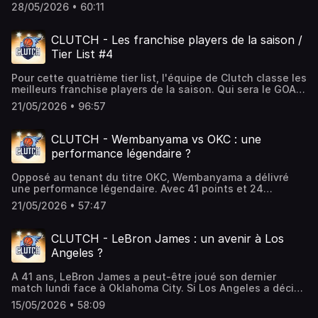
franchise de Manhattan enchaine une 11e victoire
28/05/2026 • 60:11
d'affilée en playoffs et jouera le titre face à OKC ou San
Antonio. Est-ce un exploit majeur ? Jalen Brunson est-il le
plus grand joueur de l'ère moderne de New York ?Ce
CLUTCH - Les franchise players de la saison /
podcast est hébergé par Podcastics, la plateforme pour
Tier List #4
créer et diffuser votre podcast facilement.
Pour cette quatrième tier list, l'équipe de Clutch classe les
meilleurs franchise players de la saison. Qui sera le GOAT
? Qui est dans le Hall of Fame ? Qui sont les joueurs
21/05/2026 • 96:57
surcotés ?Ce podcast est hébergé par Podcastics, la
plateforme pour créer et diffuser votre podcast
facilement.
CLUTCH - Wembanyama vs OKC : une
performance légendaire ?
Opposé au tenant du titre OKC, Wembanyama a délivré
une performance légendaire. Avec 41 points et 24
rebonds, le prodige français a permis à sa franchise
21/05/2026 • 57:47
d'arracher la victoire après prolongations. Wemby a-t-il
mis tout le monde d'accord face au MVP Shai Gilgeous-
Alexander ? Comment OKC peut-il s'en relever ?Ce
CLUTCH - LeBron James : un avenir à Los
podcast est hébergé par Podcastics, la plateforme pour
Angeles ?
créer et diffuser votre podcast facilement.
A 41 ans, LeBron James a peut-être joué son dernier
match lundi face à Oklahoma City. Si Los Angeles a décidé
de lui laisser le temps avant de prendre sa décision, les
15/05/2026 • 58:09
rumeurs vont bon train sur la suite de carrière du "King".