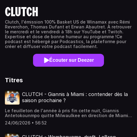
CLUTCH
Clutch, l'émission 100% Basket US de Winamax avec Rémi
Reverchon, Thomas Dufant et Erwan Abautret. À retrouver
le mercredi et le vendredi à 18h sur YouTube et Twitch.
Expertise et dose de bonne humeur au programme !Ce
podcast est hébergé par Podcastics, la plateforme pour
créer et diffuser votre podcast facilement.
Écouter sur Deezer
Titres
CLUTCH - Giannis à Miami : contender dès la
saison prochaine ?
Le feuilleton de l'année à pris fin cette nuit, Giannis
Antetokounmpo quitte Milwaulkee en direction de Miami
en échange de Tyler Herro, Jaime Jaquez JR, Kel'el Ware
24/06/2026 • 56:52
et de nombreux tours de draft. Un trade attendu depuis le
début de la saison 2025/2026. Avec le trade de Giannis,
Miami se place-t-il comme un gros contender au titre la