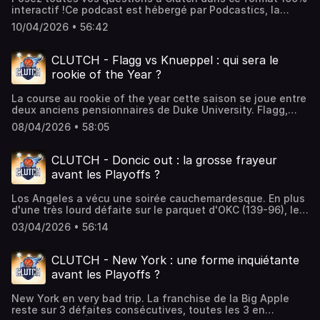
vous donnent également leurs prédictions libres sur les
interactif !Ce podcast est hébergé par Podcastics, la
affrontements à venir.Ce podcast est hébergé par
plateforme pour créer et diffuser votre podcast
Podcastics, la plateforme pour créer et diffuser votre
10/04/2026 • 56:42
facilement.
podcast facilement.
CLUTCH - Flagg vs Knueppel : qui sera le
rookie of the Year ?
La course au rookie of the year cette saison se joue entre
deux anciens pensionnaires de Duke University. Flagg,
drafté en première place par Dallas et Knueppel drafté par
08/04/2026 • 58:05
Charlotte se dispute le titre de ROY. Longtemps annoncé
comme ultra dominant, la saison de Cooper Flagg a été en
demi-teinte, avec des hauts et des bas. De son côté,
CLUTCH - Doncic out : la grosse frayeur
Knueppel s'est imposé rapidement dans le 5 majeur de
avant les Playoffs ?
Charlotte et a été d'une belle régularité. Qui sera le
Rookie of the Year ? Clutch vous dit tout.Dans un
Los Angeles a vécu une soirée cauchemardesque. En plus
deuxième temps on s'intéresse au cas de Chicago. Malgré
d'une très lourd défaite sur le parquet d'OKC (139-96), les
un bon début de saison, la franchise de l'Illinois a fini par
Californiens ont perdu leur superstar Luka Doncic sur
glisser lentement mais sûrement dans le bas de la
03/04/2026 • 56:14
blessure dans le milieu du 3ème quart-temps. Touché aux
conférence Est et est désormais hors du play-in
ischios-jambiers, Luka Doncic s'est allongé sur le parquet
tournament. Quelle suite pour Chicago ? Clutch répond à
avant de sortir sans revenir dans la rencontre. À l'aube
cette question.Ce podcast est hébergé par Podcastics, la
CLUTCH - New York : une forme inquiétante
des Playoffs, est-ce inquiétant pour Los Angeles et le
plateforme pour créer et diffuser votre podcast
avant les Playoffs ?
Slovène ? Avec 64 matchs joués cette saison, Doncic va-
facilement.
t-il être inéligible au titre de MVP et aux autres
New York en very bad trip. La franchise de la Big Apple
distinctions individuelles ?La blessure de Luka Doncic et
reste sur 3 défaites consécutives, toutes les 3 en
sa possible absence jusqu'à la fin de saison rebat les