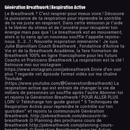
Génération Breathwork | Respiration Active
Le Breathwork ? C'est respirer pour mieux vivre ! Découvre
la puissance de ta respiration pour réprendre le contrôle
de ta vie juste en respirant. Dans cette émission je t'aide
à te libérer du stress et de l'anxiété pour récupérer ton
énergie mais pas que ! Le breathwork est en mouvement,
alors si tu sens qu'un nouveau souffle t'appelle rejoins-
nous. 3...2...1 : Nouvelle inspiration imminente ! Je suis
Julie Blanvillain Coach Breathwork , Fondatrice d'Active ta
Vie et de la Breathwork Académie, la 1ere formation de
Breathwork 100% en ligne francophone pour les futurs
Coachs et Praticiens Breathwork La respiration est la clé !
Retrouve moi sur instagram :
https://www.instagram.com/jebreathwork Envie d'en voir
plus ? regarde cet épisode format vidéo sur ma chaîne
Youtube
(https://www.youtube.com/@GenerationBreathwork) La
respiration active qui est entrain de changer la vie de
milliers de personnes un souffle après l'autre Abonne-toi
et rejoins la Génération Breathwork ! POUR ALLER PLUS
LOIN 💡 Télécharge ton guide gratuit " 5 Techniques de
Respiration Active pour reprendre le contrôle sur ton
quotidien" et rejoins la communauté Génération
Breathwork. http://jebreathwork.com/decouvrir-le-
breathwork 🟡 Planning des prochains cours de
Breathwork http://jebreathwork.com/planning-cours-
breathwork 🟡 Formation Breathwork pour les futurs