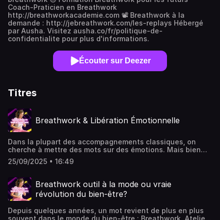
Coach-Praticien en Breathwork
http://breathworkacademie.com 📽️ Breathwork à la
demande : http://jebreathwork.com/les-replays Hébergé
par Ausha. Visitez ausha.co/fr/politique-de-
confidentialite pour plus d'informations.
Écouter sur Deezer
Titres
Breathwork & Libération Émotionnelle
Dans la plupart des accompagnements classiques, on
cherche à mettre des mots sur des émotions. Mais bien
souvent, le langage ne suffit pas : les émotions refoulées
25/09/2025 • 16:49
restent stockées dans le corps et continuent d’influencer
nos comportements, nos relations et nos
choix.Le Breathwork offre une voie différente. Par le
Breathwork outil à la mode ou vraie
souffle, il permet une libération émotionnelle profonde et
révolution du bien-être?
sécurisée, ouvrant la porte à des transformations que la
parole seule n’atteint pas.Tu veux en savoir plus ?
Depuis quelques années, un mot revient de plus en plus
https://breathworkacademie.comHébergé par Ausha.
souvent dans le monde du bien-être : Breathwork. Ateliers