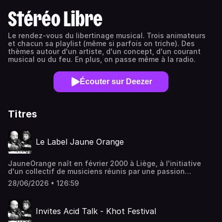
Stéréo Libre
Le rendez-vous du libertinage musical. Trois animateurs
et chacun sa playlist (même si parfois on triche). Des
thèmes autour d'un artiste, d'un concept, d'un courant
musical ou du feu. En plus, on passe même à la radio.
Écouter sur Deezer
Titres
Le Label Jaune Orange
JauneOrange naît en février 2000 à Liège, à l'initiative
d'un collectif de musiciens réunis par une passion
commune et des affinités humaines. L'objectif initial est
28/06/2026 • 126:59
simple : promouvoir et diffuser ensemble les projets
musicaux de quelques groupes locaux, plutôt que chacun
de son côté. Aujourd'hui structuré en ASBL, JauneOrange
Invites Acid Talk - Khot Festival
se décline en cinq entités : JO Label, JO Booking, JO
Publishing, JO Events et JO Management. Ce qui fait sa