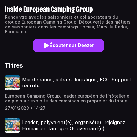
Inside European Camping Group
Rencontre avec les saisonniers et collaborateurs du
groupe European Camping Group. Découverte des métiers
de saisonniers dans les campings Homair, Marvilla Parks,
Eurocamp...
Écouter sur Deezer
Titres
Maintenance, achats, logistique, ECG Support
recrute
European Camping Group, leader européen de l’hôtellerie
de plein air exploite des campings en propre et distribue
des séjours en mobil home aussi bien dans ses campings
27/01/2023 • 14:27
que dans des campings partenaires en France, en
Espagne, en Italie et en Croatie…De son côté, ECG
SUPPORT apporte un service de maintenance, achats et
Leader, polyvalent(e), organisé(e), rejoignez
logistique à chacune des marques du Groupe.Depuis le
Homair en tant que Gouvernant(e)
siège social de Homair Vacances à Aix En Provence, nous
évoquons la question du recrutement chez ECG Support