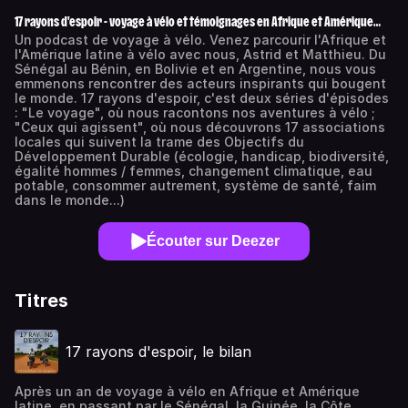
17 rayons d'espoir - voyage à vélo et témoignages en Afrique et Amérique
latine
Un podcast de voyage à vélo. Venez parcourir l'Afrique et
l'Amérique latine à vélo avec nous, Astrid et Matthieu. Du
Sénégal au Bénin, en Bolivie et en Argentine, nous vous
emmenons rencontrer des acteurs inspirants qui bougent
le monde. 17 rayons d'espoir, c'est deux séries d'épisodes
: "Le voyage", où nous racontons nos aventures à vélo ;
"Ceux qui agissent", où nous découvrons 17 associations
locales qui suivent la trame des Objectifs du
Développement Durable (écologie, handicap, biodiversité,
égalité hommes / femmes, changement climatique, eau
potable, consommer autrement, système de santé, faim
dans le monde...)
Écouter sur Deezer
Titres
17 rayons d'espoir, le bilan
Après un an de voyage à vélo en Afrique et Amérique
latine, en passant par le Sénégal, la Guinée, la Côte