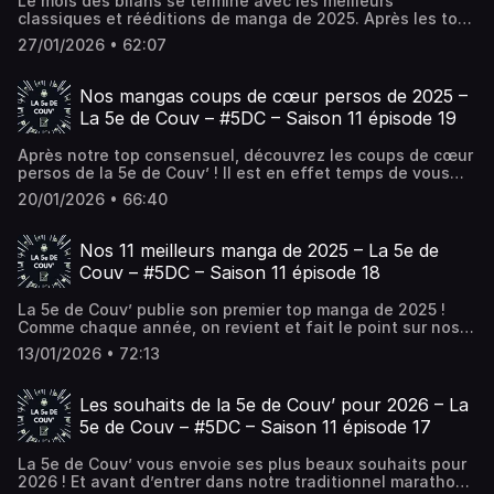
Le mois des bilans se termine avec les meilleurs
classiques et rééditions de manga de 2025. Après les top
consensuel et coups de cœur, le marché est tel qu’il faut
27/01/2026 • 62:07
désormais consacrer une heure à... L’article Le Top des
classiques et rééditions manga de 2025 – La 5e de Couv –
#5DC – Saison 11 épisode 20 est apparu en premier sur La
Nos mangas coups de cœur persos de 2025 –
5e de Couv' - Le podcast de débat autour du manga !.
La 5e de Couv – #5DC – Saison 11 épisode 19
Après notre top consensuel, découvrez les coups de cœur
persos de la 5e de Couv’ ! Il est en effet temps de vous
parler de titres qui, s’ils n’ont pas su captiver toute
20/01/2026 • 66:40
l’équipe, possèdent... L’article Nos mangas coups de cœur
persos de 2025 – La 5e de Couv – #5DC – Saison 11 épisode
19 est apparu en premier sur La 5e de Couv' - Le podcast
Nos 11 meilleurs manga de 2025 – La 5e de
de débat autour du manga !.
Couv – #5DC – Saison 11 épisode 18
La 5e de Couv’ publie son premier top manga de 2025 !
Comme chaque année, on revient et fait le point sur nos
lectures de l’année passée. En ressort ce top des
13/01/2026 • 72:13
meilleurs mangas de... L’article Nos 11 meilleurs manga de
2025 – La 5e de Couv – #5DC – Saison 11 épisode 18 est
apparu en premier sur La 5e de Couv' - Le podcast de
Les souhaits de la 5e de Couv’ pour 2026 – La
débat autour du manga !.
5e de Couv – #5DC – Saison 11 épisode 17
La 5e de Couv’ vous envoie ses plus beaux souhaits pour
2026 ! Et avant d’entrer dans notre traditionnel marathon