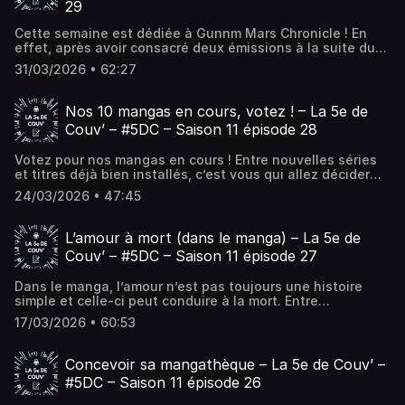
29
Cette semaine est dédiée à Gunnm Mars Chronicle ! En
effet, après avoir consacré deux émissions à la suite du
monument de Yukito Kishiro Gunnm Last Order, il était
31/03/2026 • 62:27
temps de se pencher sur la... L’article Gunnm (Mars
Chronicle) peut-il avoir une fin ? – La 5e de Couv’ – #5DC –
Saison 11 épisode 29 est apparu en premier sur La 5e de
Nos 10 mangas en cours, votez ! – La 5e de
Couv' - Le podcast de débat autour du manga !.
Couv’ – #5DC – Saison 11 épisode 28
Votez pour nos mangas en cours ! Entre nouvelles séries
et titres déjà bien installés, c’est vous qui allez décider
lesquels méritent vraiment qu’on s’y attarde. Cette
24/03/2026 • 47:45
semaine, on fait le point sur 10 mangas... L’article Nos 10
mangas en cours, votez ! – La 5e de Couv’ – #5DC – Saison
11 épisode 28 est apparu en premier sur La 5e de Couv' -
L’amour à mort (dans le manga) – La 5e de
Le podcast de débat autour du manga !.
Couv’ – #5DC – Saison 11 épisode 27
Dans le manga, l’amour n’est pas toujours une histoire
simple et celle-ci peut conduire à la mort. Entre
sentiments extrêmes, relations toxiques et situations
17/03/2026 • 60:53
absurdes, certaines romances flirtent directement avec la
violence. Cette semaine, la... L’article L’amour à mort (dans
le manga) – La 5e de Couv’ – #5DC – Saison 11 épisode 27
Concevoir sa mangathèque – La 5e de Couv’ –
est apparu en premier sur La 5e de Couv' - Le podcast de
#5DC – Saison 11 épisode 26
débat autour du manga !.