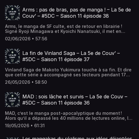
l’été (2026) ! – La 5e de Couv’ – #5DC – Saison 11 épisode
39 est apparu en premier sur La 5e de Couv' - Le podcast
Arms : pas de bras, pas de manga ! – La 5e de
de débat autour du manga !.
Couv’ – #5DC – Saison 11 épisode 38
Arms, le manga de SF culte, est de retour en librairie !
Signé Ryoji Minagawa et Kyoichi Nanatsuki, il met en
scène Ryô Takatsuki, un lycéen qui découvre que son bras
02/06/2026 • 57:56
peut se transformer en... L’article Arms : pas de bras, pas
de manga ! – La 5e de Couv’ – #5DC – Saison 11 épisode 38
est apparu en premier sur La 5e de Couv' - Le podcast de
La fin de Vinland Saga – La 5e de Couv’ –
débat autour du manga !.
#5DC – Saison 11 épisode 37
Vinland Saga de Makoto Yukimura touche à sa fin. Et dire
que cette série a accompagné ses lecteurs pendant 17
ans ! Ce titre majeur du manga compte parmi nos œuvres
26/05/2026 • 58:50
coup de cœur. Le... L’article La fin de Vinland Saga – La 5e
de Couv’ – #5DC – Saison 11 épisode 37 est apparu en
premier sur La 5e de Couv' - Le podcast de débat autour
MAD : sois lâche et survis – La 5e de Couv –
du manga !.
#5DC – Saison 11 épisode 36
MAD, c’est le manga post-apocalyptique du moment !
Alors qu’il a dépassé les 40 millions de lectures online, la
version francophone du titre de Yûsuke Ôtori, publiée aux
19/05/2026 • 61:31
éditions Kaze, est déjà disponible en librairie. Entre...
L’article MAD : sois lâche et survis – La 5e de Couv – #5DC
– Saison 11 épisode 36 est apparu en premier sur La 5e de
Les mangakas du réalisme aux idées déjantées