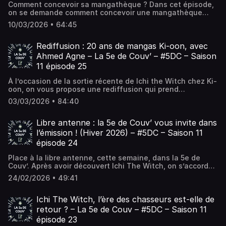
Comment concevoir sa mangathèque ? Dans cet épisode,
on se demande comment concevoir une mangathèque
pratique, esthétique et adaptée à sa collection de
10/03/2026 • 64:45
mangas. En effet, maintenant que La 5e de Couv’ vous a
donné... L’article Concevoir sa mangathèque – La 5e de
Couv’ – #5DC – Saison 11 épisode 26 est apparu en premier
Rediffusion : 20 ans de mangas Ki-oon, avec
sur La 5e de Couv' - Le podcast de débat autour du
Ahmed Agne – La 5e de Couv’ – #5DC – Saison
manga !.
11 épisode 25
À l’occasion de la sortie récente de Ichi the Witch chez Ki-
oon, on vous propose une rediffusion qui prend
aujourd’hui une saveur particulière. En effet, dans cet
03/03/2026 • 84:40
épisode de la saison 10 de La 5e... L’article Rediffusion :
20 ans de mangas Ki-oon, avec Ahmed Agne – La 5e de
Couv’ – #5DC – Saison 11 épisode 25 est apparu en premier
Libre antenne : la 5e de Couv’ vous invite dans
sur La 5e de Couv' - Le podcast de débat autour du
l’émission ! (Hiver 2026) – #5DC – Saison 11
manga !.
épisode 24
Place à la libre antenne, cette semaine, dans la 5e de
Couv’. Après avoir découvert Ichi The Witch, on s’accorde
un peu de temps… Puisque c’est relâche pour l’équipe,
24/02/2026 • 49:41
c’est à vous, chers auditeurs et... L’article Libre antenne :
la 5e de Couv’ vous invite dans l’émission ! (Hiver 2026) –
#5DC – Saison 11 épisode 24 est apparu en premier sur La
Ichi The Witch, l’ère des chasseurs est-elle de
5e de Couv' - Le podcast de débat autour du manga !.
retour ? – La 5e de Couv – #5DC – Saison 11
épisode 23