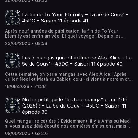
30/06/2026 • 69:33
de jeux de cartes à collectionner, leur succès... L’article
Comment le manga est devenu le meilleur vendeur de TCG
? – La 5e de Couv’ – #5DC – Saison 11 épisode 42 est
La fin de To Your Eternity – La 5e de Couv’ –
apparu en premier sur La 5e de Couv' - Le podcast de
#5DC – Saison 11 épisode 41
débat autour du manga !.
Après neuf années de publication, la fin de To Your
Eternity est enfin arrivée. Et quel voyage ! Depuis les
premiers pas d’Imm jusqu’aux questionnements
23/06/2026 • 68:58
vertigineux de son ultime arc, Yoshitoki Oima nous aura
entraînés... L’article La fin de To Your Eternity – La 5e de
Couv’ – #5DC – Saison 11 épisode 41 est apparu en premier
Les 7 mangas qui ont influencé Alex Alice – La
sur La 5e de Couv' - Le podcast de débat autour du
5e de Couv’ – #5DC – Saison 11 épisode 40
manga !.
Cette semaine, on parle mangas avec Alex Alice ! Après
Julien Neel et Mathieu Bablet, celui-ci vient à notre micro
parler de son amour du neuvième art nippon. Et cette fois,
16/06/2026 • 71:26
c’est à travers sept... L’article Les 7 mangas qui ont
influencé Alex Alice – La 5e de Couv’ – #5DC – Saison 11
épisode 40 est apparu en premier sur La 5e de Couv' - Le
Notre petit guide “lecture manga” pour l’été
podcast de débat autour du manga !.
(2026) ! – La 5e de Couv’ – #5DC – Saison 11
épisode 39
Quel manga lire cet été ? Evidemment, il y a Arms ou Mad
si vous avez déjà écouté nos dernières émissions, mais on
vous a aussi préparé une selection de titres un peu plus
09/06/2026 • 62:46
variée... L’article Notre petit guide “lecture manga” pour