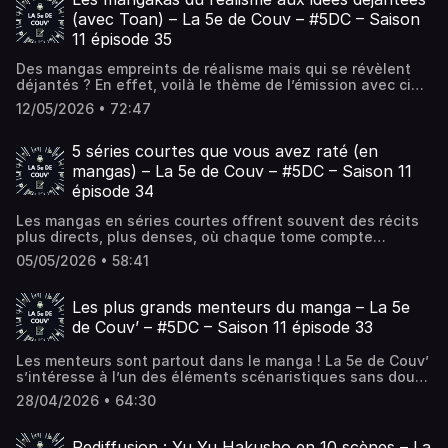
Couv' - Le podcast de débat autour du manga !.
(avec Toan) – La 5e de Couv – #5DC – Saison
11 épisode 35
Des mangas empreints de réalisme mais qui se révèlent
déjantés ? En effet, voilà le thème de l’émission avec cinq
titres sélectionnés par le mangaka Toan, auteur de Run to
12/05/2026 • 72:47
Heaven. Sans aucun doute, ils... L’article Les mangakas du
réalisme aux idées déjantées (avec Toan) – La 5e de Couv
– #5DC – Saison 11 épisode 35 est apparu en premier sur La
5 séries courtes que vous avez raté (en
5e de Couv' - Le podcast de débat autour du manga !.
mangas) – La 5e de Couv – #5DC – Saison 11
épisode 34
Les mangas en séries courtes offrent souvent des récits
plus directs, plus denses, où chaque tome compte
vraiment. Ce type d’histoires, mise souvent sur des
05/05/2026 • 58:41
concepts forts pour proposer des expériences rapides
mais marquantes. Cette... L’article 5 séries courtes que
vous avez raté (en mangas) – La 5e de Couv – #5DC –
Les plus grands menteurs du manga – La 5e
Saison 11 épisode 34 est apparu en premier sur La 5e de
de Couv’ – #5DC – Saison 11 épisode 33
Couv' - Le podcast de débat autour du manga !.
Les menteurs sont partout dans le manga ! La 5e de Couv’
s’intéresse à l’un des éléments scénaristiques sans doute
le plus fréquent, le plus banal… et le plus humain. Qui n’a
28/04/2026 • 64:30
donc jamais “oublié”... L’article Les plus grands menteurs
du manga – La 5e de Couv’ – #5DC – Saison 11 épisode 33
est apparu en premier sur La 5e de Couv' - Le podcast de
Rediffusion : Yu Yu Hakusho en 10 scènes – La