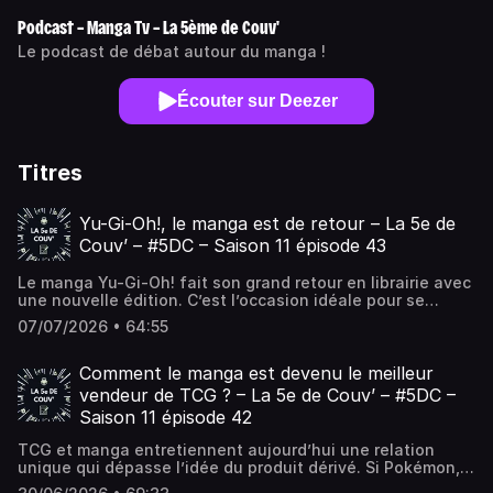
Podcast – Manga Tv – La 5ème de Couv'
Le podcast de débat autour du manga !
Écouter sur Deezer
Titres
Yu-Gi-Oh!, le manga est de retour – La 5e de
Couv’ – #5DC – Saison 11 épisode 43
Le manga Yu-Gi-Oh! fait son grand retour en librairie avec
une nouvelle édition. C’est l’occasion idéale pour se
replonger dans l’œuvre culte de Kazuki Takahashi et pour
07/07/2026 • 64:55
(re)découvrir un manga souvent réduit, à tort, à... L’article
Yu-Gi-Oh!, le manga est de retour – La 5e de Couv’ – #5DC
– Saison 11 épisode 43 est apparu en premier sur La 5e de
Comment le manga est devenu le meilleur
Couv' - Le podcast de débat autour du manga !.
vendeur de TCG ? – La 5e de Couv’ – #5DC –
Saison 11 épisode 42
TCG et manga entretiennent aujourd’hui une relation
unique qui dépasse l’idée du produit dérivé. Si Pokémon,
Yu-Gi-Oh! ou One Piece se placent dans le top des ventes