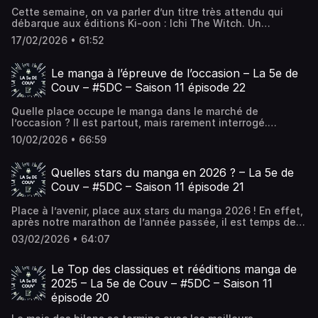
Cette semaine, on va parler d’un titre très attendu qui
débarque aux éditions Ki-oon : Ichi The Witch. Un
blockbuster annoncé qui arrive avec des chiffres solides,
17/02/2026 • 61:52
une communication bien huilée et un lancement en...
L’article Ichi The Witch, l’ère des chasseurs est-elle de
retour ? – La 5e de Couv – #5DC – Saison 11 épisode 23 est
Le manga à l’épreuve de l’occasion – La 5e de
apparu en premier sur La 5e de Couv' - Le podcast de
Couv – #5DC – Saison 11 épisode 22
débat autour du manga !.
Quelle place occupe le manga dans le marché de
l’occasion ? Il est partout, mais rarement interrogé.
Brocantes, librairies spécialisées, plateformes en ligne,
10/02/2026 • 66:59
ventes entre particuliers : le manga circule, change de
mains, se revend,... L’article Le manga à l’épreuve de
l’occasion – La 5e de Couv – #5DC – Saison 11 épisode 22
Quelles stars du manga en 2026 ? – La 5e de
est apparu en premier sur La 5e de Couv' - Le podcast de
Couv – #5DC – Saison 11 épisode 21
débat autour du manga !.
Place à l’avenir, place aux stars du manga 2026 ! En effet,
après notre marathon de l’année passée, il est temps de
regarder droit devant nous. Ainsi, comme chaque année,
03/02/2026 • 64:07
La 5e de Couv’ vous... L’article Quelles stars du manga en
2026 ? – La 5e de Couv – #5DC – Saison 11 épisode 21 est
apparu en premier sur La 5e de Couv' - Le podcast de
Le Top des classiques et rééditions manga de
débat autour du manga !.
2025 – La 5e de Couv – #5DC – Saison 11
épisode 20