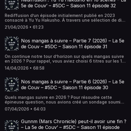
débat autour du manga !.
5e de Couv’ – #5DC – Saison 11 épisode 32
Rediffusion d’un épisode initialement publié en 2023
consacré à Yu Yu Hakusho. À travers une sélection de dix
scènes, La 5e de Couv’ propose de traverser l’œuvre et
21/04/2026 • 61:23
d’en retrouver les moments les plus marquants.... L’article
Rediffusion : Yu Yu Hakusho en 10 scènes – La 5e de Couv’
– #5DC – Saison 11 épisode 32 est apparu en premier sur
Nos mangas à suivre – Partie 7 (2026) – La 5e
La 5e de Couv' - Le podcast de débat autour du manga !.
de Couv – #5DC – Saison 11 épisode 31
On continue notre tour d’horizon sur quels mangas suivre
en 2026 ? Pour rappel, vous aviez choisi 6 titres sur les 10
qu’on vous avait proposés. La semaine dernière, nous
14/04/2026 • 68:58
vous parlions de 3 d’entre... L’article Nos mangas à suivre
– Partie 7 (2026) – La 5e de Couv – #5DC – Saison 11
épisode 31 est apparu en premier sur La 5e de Couv' - Le
Nos mangas à suivre – Partie 6 (2026) – La 5e
podcast de débat autour du manga !.
de Couv – #5DC – Saison 11 épisode 30
Quels mangas suivre en 2026 ? Pour résoudre cette
épineuse question, nous avions créé un sondage soumis
à nos auditeurs et 6 titres sont arrivés en tête. Merci à
07/04/2026 • 64:03
tous les votants ! Il y... L’article Nos mangas à suivre –
Partie 6 (2026) – La 5e de Couv – #5DC – Saison 11 épisode
30 est apparu en premier sur La 5e de Couv' - Le podcast
Gunnm (Mars Chronicle) peut-il avoir une fin ?
de débat autour du manga !.
– La 5e de Couv’ – #5DC – Saison 11 épisode