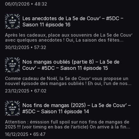
“tops” de janvier et parler de l’année passée, on s’est dit
06/01/2026 • 48:32
qu’on allait plutôt parler... L’article Les souhaits de la 5e
de Couv’ pour 2026 – La 5e de Couv – #5DC – Saison 11
épisode 17 est apparu en premier sur La 5e de Couv' - Le
Les anecdotes de La 5e de Couv’ – #5DC –
podcast de débat autour du manga !.
Saison 11 épisode 16
Après les cadeaux, place aux souvenirs de La 5e de Couv’
avec quelques anecdotes ! Oui, La saison des fêtes
continue ! Et vu qu’on se retrouve depuis bientôt dix ans
30/12/2025 • 57:32
chaque semaine pour partager... L’article Les anecdotes
de La 5e de Couv’ – #5DC – Saison 11 épisode 16 est
apparu en premier sur La 5e de Couv' - Le podcast de
Nos mangas oubliés (partie 8) – La 5e de
débat autour du manga !.
Couv’ – #5DC – Saison 11 épisode 15
Comme cadeau de Noël, la 5e de Couv’ vous propose un
nouvel épisode des mangas oubliés ! Eh oui, l’un de nos
formats cultes revient pour vous proposer une nouvelle
23/12/2025 • 67:02
série de titres injustement oubliés... L’article Nos mangas
oubliés (partie 8) – La 5e de Couv’ – #5DC – Saison 11
épisode 15 est apparu en premier sur La 5e de Couv' - Le
Nos fins de mangas (2025) – La 5e de Couv’ –
podcast de débat autour du manga !.
#5DC – Saison 11 épisode 14
Attention : émission full spoil sur nos fins de mangas de
2025 !!! (voir timing en bas de l’article) On arrive à la fin
d’année 2025, l’occasion de revenir sur 5 séries qui se
16/12/2025 • 65:47
sont... L’article Nos fins de mangas (2025) – La 5e de