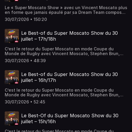
Le « Super Moscato Show » avec un Vincent Moscato plus
en forme que jamais épaulé par sa Dream Team composée
de Pierre Dorian, Adrien Aigoin, Éric Di Meco, Denis
30/07/2026 • 150:20
Charvet, Stephen Brun et de Marion Bartoli, Philippe
Saint-André et Sarah Pitkowski ! Le sport est un jeu, alors
pourquoi ne pas en rire !
Le Best-of du Super Moscato Show du 30
juillet – 17h/18h
C’est le retour du Super Moscato en mode Coupe du
Monde de Rugby avec Vincent Moscato, Stephen Brun,
Éric Di Meco, Denis Charvet et Marion Bartoli. Au
30/07/2026 • 48:39
programme de cette dernière heure: les meilleurs débats
foot, rugby et omni Sans oublier le plus légendaire des
quizz sportif, le Kikadi.
Le Best-of du Super Moscato Show du 30
juillet – 16h/17h
C’est le retour du Super Moscato en mode Coupe du
Monde de Rugby avec Vincent Moscato, Stephen Brun,
Éric Di Meco, Denis Charvet et Marion Bartoli. Au
30/07/2026 • 52:45
programme de cette deuxième heure: les meilleurs débats
foot, rugby et omni sans oublier le Moscazap et la
deuxième édition du Journal Moyen.
Le Best-Of du Super Moscato Show du 30
juillet – 15h/16h
C’est le retour du Super Moscato en mode Coupe du