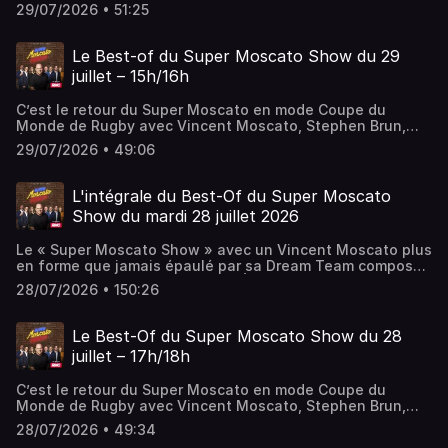
Éric Di Meco, Denis Charvet et Marion Bartoli. Au
29/07/2026 • 51:25
programme de cette deuxième heure: les meilleurs débats
foot, rugby et omni sans oublier le Moscazap et la
deuxième édition du Journal Moyen.
Le Best-of du Super Moscato Show du 29
juillet – 15h/16h
C’est le retour du Super Moscato en mode Coupe du
Monde de Rugby avec Vincent Moscato, Stephen Brun,
Éric Di Meco, Denis Charvet et Marion Bartoli. Au
29/07/2026 • 49:06
programme de cette première heure: les meilleurs débats
foot, rugby et omni sans oublier la première édition du
Journal Moyen.
L'intégrale du Best-Of du Super Moscato
Show du mardi 28 juillet 2026
Le « Super Moscato Show » avec un Vincent Moscato plus
en forme que jamais épaulé par sa Dream Team composée
de Pierre Dorian, Adrien Aigoin, Éric Di Meco, Denis
28/07/2026 • 150:26
Charvet, Stephen Brun et de Marion Bartoli, Philippe
Saint-André et Sarah Pitkowski ! Le sport est un jeu, alors
pourquoi ne pas en rire !
Le Best-Of du Super Moscato Show du 28
juillet – 17h/18h
C’est le retour du Super Moscato en mode Coupe du
Monde de Rugby avec Vincent Moscato, Stephen Brun,
Éric Di Meco, Denis Charvet et Marion Bartoli. Au
28/07/2026 • 49:34
programme de cette dernière heure: les meilleurs débats