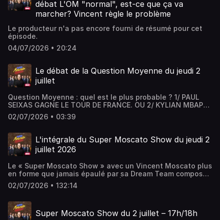
débat L'OM "normal", est-ce que ça va
marcher? Vincent règle le problème
Le producteur n'a pas encore fourni de résumé pour cet
épisode.
04/07/2026 • 20:24
Le débat de la Question Moyenne du jeudi 2
juillet
Question Moyenne : quel est le plus probable ? 1/ PAUL
SEIXAS GAGNE LE TOUR DE FRANCE. OU 2/ KYLIAN MBAPPÉ
TERMINE LA COUPE DU MONDE AVEC 15 BUTS.
02/07/2026 • 03:39
L'intégrale du Super Moscato Show du jeudi 2
juillet 2026
Le « Super Moscato Show » avec un Vincent Moscato plus
en forme que jamais épaulé par sa Dream Team composée
de Pierre Dorian, Adrien Aigoin, Éric Di Meco, Denis
02/07/2026 • 132:14
Charvet, Stephen Brun et de Marion Bartoli, Philippe
Saint-André et Sarah Pitkowski ! Le sport est un jeu, alors
pourquoi ne pas en rire !
Super Moscato Show du 2 juillet – 17h/18h