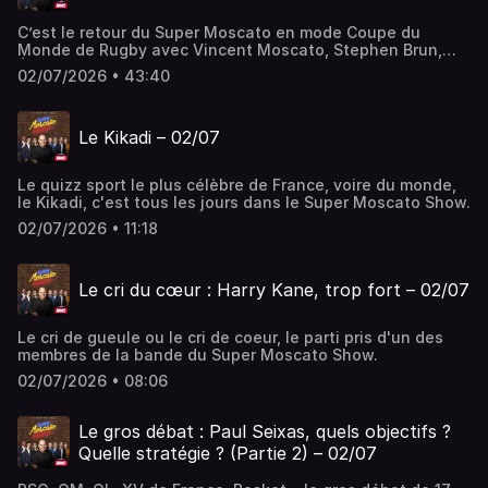
C’est le retour du Super Moscato en mode Coupe du
Monde de Rugby avec Vincent Moscato, Stephen Brun,
Éric Di Meco, Denis Charvet et Marion Bartoli. Au
02/07/2026 • 43:40
programme de cette dernière heure: les meilleurs débats
foot, rugby et omni Sans oublier le plus légendaire des
quizz sportif, le Kikadi.
Le Kikadi – 02/07
Le quizz sport le plus célèbre de France, voire du monde,
le Kikadi, c'est tous les jours dans le Super Moscato Show.
02/07/2026 • 11:18
Le cri du cœur : Harry Kane, trop fort – 02/07
Le cri de gueule ou le cri de coeur, le parti pris d'un des
membres de la bande du Super Moscato Show.
02/07/2026 • 08:06
Le gros débat : Paul Seixas, quels objectifs ?
Quelle stratégie ? (Partie 2) – 02/07