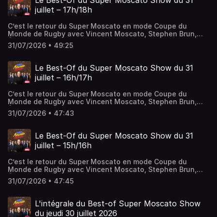
Le Best-Of du Super Moscato Show du 31
juillet – 17h/18h
C’est le retour du Super Moscato en mode Coupe du
Monde de Rugby avec Vincent Moscato, Stephen Brun,
Éric Di Meco, Denis Charvet et Marion Bartoli. Au
31/07/2026 • 49:25
programme de cette dernière heure: les meilleurs débats
foot, rugby et omni Sans oublier le plus légendaire des
quizz sportif, le Kikadi.
Le Best-Of du Super Moscato Show du 31
juillet – 16h/17h
C’est le retour du Super Moscato en mode Coupe du
Monde de Rugby avec Vincent Moscato, Stephen Brun,
Éric Di Meco, Denis Charvet et Marion Bartoli. Au
31/07/2026 • 47:43
programme de cette deuxième heure: les meilleurs débats
foot, rugby et omni sans oublier le Moscazap et la
deuxième édition du Journal Moyen.
Le Best-Of du Super Moscato Show du 31
juillet – 15h/16h
C’est le retour du Super Moscato en mode Coupe du
Monde de Rugby avec Vincent Moscato, Stephen Brun,
Éric Di Meco, Denis Charvet et Marion Bartoli. Au
31/07/2026 • 47:45
programme de cette première heure: les meilleurs débats
foot, rugby et omni sans oublier la première édition du
Journal Moyen.
L'intégrale du Best-of Super Moscato Show
du jeudi 30 juillet 2026