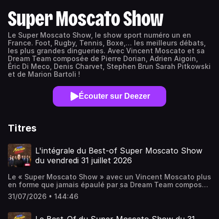
Super Moscato Show
Le Super Moscato Show, le show sport numéro un en
France. Foot, Rugby, Tennis, Boxe,… les meilleurs débats,
les plus grandes dingueries. Avec Vincent Moscato et sa
Dream Team composée de Pierre Dorian, Adrien Aigoin,
Éric Di Meco, Denis Charvet, Stephen Brun Sarah Pitkowski
et de Marion Bartoli !
Écouter sur Deezer
Titres
L'intégrale du Best-of Super Moscato Show
du vendredi 31 juillet 2026
Le « Super Moscato Show » avec un Vincent Moscato plus
en forme que jamais épaulé par sa Dream Team composée
de Pierre Dorian, Adrien Aigoin, Éric Di Meco, Denis
31/07/2026 • 144:46
Charvet, Stephen Brun et de Marion Bartoli, Philippe
Saint-André et Sarah Pitkowski ! Le sport est un jeu, alors
pourquoi ne pas en rire !