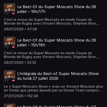
foot, rugby et omni Sans oublier le plus légendaire des
quizz sportif, le Kikadi.
Le Best-Of du Super Moscato Show du 28
juillet – 16h/17h
C’est le retour du Super Moscato en mode Coupe du
Monde de Rugby avec Vincent Moscato, Stephen Brun,
Éric Di Meco, Denis Charvet et Marion Bartoli. Au
28/07/2026 • 47:08
programme de cette deuxième heure: les meilleurs débats
foot, rugby et omni sans oublier le Moscazap et la
deuxième édition du Journal Moyen.
Le Best-Of du Super Moscato Show du 28
juillet – 15h/16h
C’est le retour du Super Moscato en mode Coupe du
Monde de Rugby avec Vincent Moscato, Stephen Brun,
Éric Di Meco, Denis Charvet et Marion Bartoli. Au
28/07/2026 • 53:52
programme de cette première heure: les meilleurs débats
foot, rugby et omni sans oublier la première édition du
Journal Moyen.
L'intégrale du Best-of Super Moscato Show
du lundi 27 juillet 2026
Le « Super Moscato Show » avec un Vincent Moscato plus
en forme que jamais épaulé par sa Dream Team composée
de Pierre Dorian, Adrien Aigoin, Éric Di Meco, Denis
27/07/2026 • 152:38
Charvet, Stephen Brun et de Marion Bartoli, Philippe
Saint-André et Sarah Pitkowski ! Le sport est un jeu, alors
pourquoi ne pas en rire !