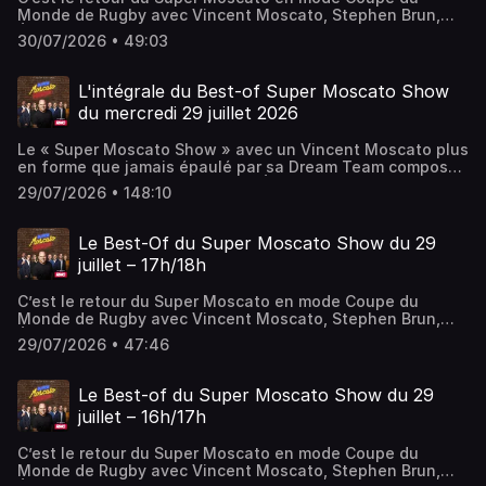
Monde de Rugby avec Vincent Moscato, Stephen Brun,
Éric Di Meco, Denis Charvet et Marion Bartoli. Au
30/07/2026 • 49:03
programme de cette première heure: les meilleurs débats
foot, rugby et omni sans oublier la première édition du
Journal Moyen.
L'intégrale du Best-of Super Moscato Show
du mercredi 29 juillet 2026
Le « Super Moscato Show » avec un Vincent Moscato plus
en forme que jamais épaulé par sa Dream Team composée
de Pierre Dorian, Adrien Aigoin, Éric Di Meco, Denis
29/07/2026 • 148:10
Charvet, Stephen Brun et de Marion Bartoli, Philippe
Saint-André et Sarah Pitkowski ! Le sport est un jeu, alors
pourquoi ne pas en rire !
Le Best-Of du Super Moscato Show du 29
juillet – 17h/18h
C’est le retour du Super Moscato en mode Coupe du
Monde de Rugby avec Vincent Moscato, Stephen Brun,
Éric Di Meco, Denis Charvet et Marion Bartoli. Au
29/07/2026 • 47:46
programme de cette dernière heure: les meilleurs débats
foot, rugby et omni Sans oublier le plus légendaire des
quizz sportif, le Kikadi.
Le Best-of du Super Moscato Show du 29
juillet – 16h/17h
C’est le retour du Super Moscato en mode Coupe du
Monde de Rugby avec Vincent Moscato, Stephen Brun,