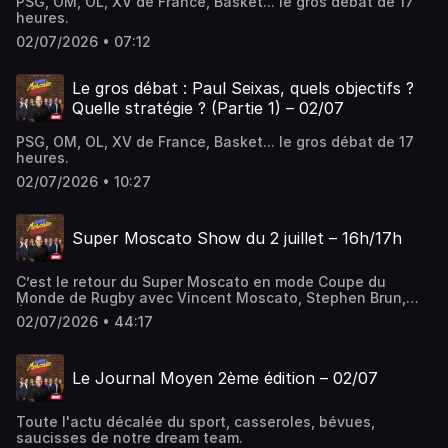
PSG, OM, OL, XV de France, Basket... le gros débat de 17
heures.
02/07/2026 • 07:12
Le gros débat : Paul Seixas, quels objectifs ?
Quelle stratégie ? (Partie 1) – 02/07
PSG, OM, OL, XV de France, Basket... le gros débat de 17
heures.
02/07/2026 • 10:27
Super Moscato Show du 2 juillet – 16h/17h
C’est le retour du Super Moscato en mode Coupe du
Monde de Rugby avec Vincent Moscato, Stephen Brun,
Éric Di Meco, Denis Charvet et Marion Bartoli. Au
02/07/2026 • 44:17
programme de cette deuxième heure : les meilleurs débats
foot, rugby et omni sans oublier le Moscazap et la
deuxième édition du Journal Moyen.
Le Journal Moyen 2ème édition – 02/07
Toute l'actu décalée du sport, casseroles, bévues,
saucisses de notre dream team.