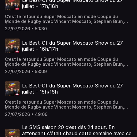
Le Best-Of du Super Moscato Show du 27
juillet – 17h/18h
C’est le retour du Super Moscato en mode Coupe du
Monde de Rugby avec Vincent Moscato, Stephen Brun,
Éric Di Meco, Denis Charvet et Marion Bartoli. Au
27/07/2026 • 50:30
programme de cette dernière heure: les meilleurs débats
foot, rugby et omni Sans oublier le plus légendaire des
quizz sportif, le Kikadi.
Le Best-Of du Super Moscato Show du 27
juillet – 16h/17h
C’est le retour du Super Moscato en mode Coupe du
Monde de Rugby avec Vincent Moscato, Stephen Brun,
Éric Di Meco, Denis Charvet et Marion Bartoli. Au
27/07/2026 • 53:09
programme de cette deuxième heure: les meilleurs débats
foot, rugby et omni sans oublier le Moscazap et la
deuxième édition du Journal Moyen.
Le Best-Of du Super Moscato Show du 27
juillet – 15h/16h
C’est le retour du Super Moscato en mode Coupe du
Monde de Rugby avec Vincent Moscato, Stephen Brun,
Éric Di Meco, Denis Charvet et Marion Bartoli. Au
27/07/2026 • 49:06
programme de cette première heure: les meilleurs débats
foot, rugby et omni sans oublier la première édition du
Journal Moyen.
Le SMS saison 20 c’est dés 24 aout. En
attendant c’était chaud cette semaine avec ce