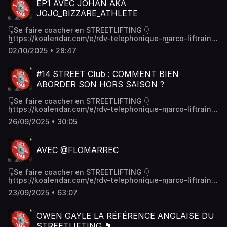
EP1 AVEC JOHAN AKA
gratuiteCe podcast est disponible sur :- Spotify -
JOJO_BIZZARE_ATHLETE
Deezer#streetlifting #streetworkout #coach #podcast
#discussion #musculation #calisthenics #dips #muscleup
👇Se faire coacher en STREETLIFTING 👇
#squat #tractions #pullups #chinup #fnsl
https://koalendar.com/e/rdv-telephonique-marco-liftrainer
👇Tu veux devenir en coach en streetlifting 👇
02/10/2025 • 28:47
https://koalendar.com/e/rdv-telephonique-marco-liftrainer
👇Obtiens notre formation gratuite « le guide du
streetlifteur »👇https://marco9.podia.com/formation-
#14 STREET Club : COMMENT BIEN
gratuiteCe podcast est disponible sur :- Spotify -
ABORDER SON HORS SAISON ?
Deezer#streetlifting #streetworkout #coach #podcast
#discussion #musculation #calisthenics #dips #muscleup
👇Se faire coacher en STREETLIFTING 👇
#squat #tractions #pullups #chinup #fnsl #finalrep
https://koalendar.com/e/rdv-telephonique-marco-liftrainer
👇Tu veux devenir en coach en streetlifting 👇
26/09/2025 • 30:05
https://koalendar.com/e/rdv-telephonique-marco-liftrainer
👇Obtiens notre formation gratuite « le guide du
streetlifteur »👇https://marco9.podia.com/formation-
AVEC @FLOMARREC
gratuiteCe podcast est disponible sur :- Spotify -
Deezer#streetlifting #streetworkout #coach #podcast
#discussion #musculation #calisthenics #dips #muscleup
👇Se faire coacher en STREETLIFTING 👇
#squat #tractions #pullups #chinup #fnsl
https://koalendar.com/e/rdv-telephonique-marco-liftrainer
👇Tu veux devenir en coach en streetlifting 👇
23/09/2025 • 63:07
https://koalendar.com/e/rdv-telephonique-marco-liftrainer
👇Obtiens notre formation gratuite « le guide du
streetlifteur »👇https://marco9.podia.com/formation-
OWEN GAYLE LA RÉFÉRENCE ANGLAISE DU
gratuiteCe podcast est disponible sur :- Spotify -
STREETLIFTING 🏴󠁧󠁢󠁥󠁮󠁧󠁿