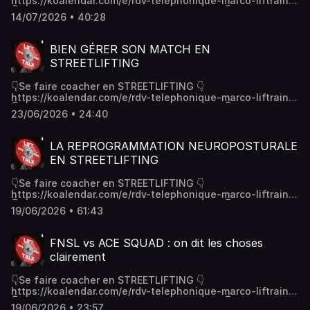
https://koalendar.com/e/rdv-telephonique-marco-liftrainer
👇Tu veux devenir en coach en streetlifting 👇
14/07/2026 • 40:28
https://koalendar.com/e/rdv-telephonique-marco-
liftrainerCe podcast est disponible sur :- Spotify -
Deezer#streetlifting #streetworkout #coach #podcast
BIEN GÉRER SON MATCH EN
#discussion #musculation #calisthenics #dips #muscleup
STREETLIFTING
#squat #tractions #pullups #chinup #fnsl
👇Se faire coacher en STREETLIFTING 👇
https://koalendar.com/e/rdv-telephonique-marco-liftrainer
👇Tu veux devenir en coach en streetlifting 👇
23/06/2026 • 24:40
https://koalendar.com/e/rdv-telephonique-marco-
liftrainerCe podcast est disponible sur :- Spotify -
Deezer#streetlifting #streetworkout #coach #podcast
LA REPROGRAMMATION NEUROPOSTURALE
#discussion #musculation #calisthenics #dips #muscleup
EN STREETLIFTING
#squat #tractions #pullups #chinup #fnsl
👇Se faire coacher en STREETLIFTING 👇
https://koalendar.com/e/rdv-telephonique-marco-liftrainer
👇Tu veux devenir en coach en streetlifting 👇
19/06/2026 • 61:43
https://koalendar.com/e/rdv-telephonique-marco-
liftrainerCe podcast est disponible sur :- Spotify -
Deezer#streetlifting #streetworkout #coach #podcast
FNSL vs ACE SQUAD : on dit les choses
#discussion #musculation #calisthenics #dips #muscleup
clairement
#squat #tractions #pullups #chinup #fnsl
👇Se faire coacher en STREETLIFTING 👇
https://koalendar.com/e/rdv-telephonique-marco-liftrainer
👇Tu veux devenir en coach en streetlifting 👇
19/06/2026 • 23:57