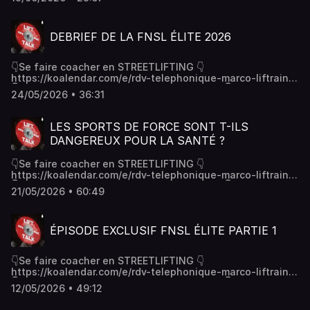
https://koalendar.com/e/rdv-telephonique-marco-
liftrainerCe podcast est disponible sur :- Spotify -
Deezer#streetlifting #streetworkout #coach #podcast
DEBRIEF DE LA FNSL ÉLITE 2026
#discussion #musculation #calisthenics #dips #muscleup
#squat #tractions #pullups #chinup #fnsl
👇Se faire coacher en STREETLIFTING 👇
https://koalendar.com/e/rdv-telephonique-marco-liftrainer
👇Tu veux devenir en coach en streetlifting 👇
24/05/2026 • 36:31
https://koalendar.com/e/rdv-telephonique-marco-liftrainer
👇Obtiens notre formation gratuite « le guide du
streetlifteur »👇https://marco9.podia.com/formation-
LES SPORTS DE FORCE SONT T-ILS
gratuiteCe podcast est disponible sur :- Spotify -
DANGEREUX POUR LA SANTÉ ?
Deezer#streetlifting #streetworkout #coach #podcast
#discussion #musculation #calisthenics #dips #muscleup
👇Se faire coacher en STREETLIFTING 👇
#squat #tractions #pullups #chinup #fnsl
https://koalendar.com/e/rdv-telephonique-marco-liftrainer
👇Tu veux devenir en coach en streetlifting 👇
21/05/2026 • 60:49
https://koalendar.com/e/rdv-telephonique-marco-liftrainer
👇Obtiens notre formation gratuite « le guide du
streetlifteur »👇https://marco9.podia.com/formation-
ÉPISODE EXCLUSIF FNSL ÉLITE PARTIE 1
gratuiteCe podcast est disponible sur :- Spotify -
Deezer#streetlifting #streetworkout #coach #podcast
#discussion #musculation #calisthenics #dips #muscleup
👇Se faire coacher en STREETLIFTING 👇
#squat #tractions #pullups #chinup #fnsl
https://koalendar.com/e/rdv-telephonique-marco-liftrainer
👇Tu veux devenir en coach en streetlifting 👇
12/05/2026 • 49:12
https://koalendar.com/e/rdv-telephonique-marco-liftrainer
👇Obtiens notre formation gratuite « le guide du