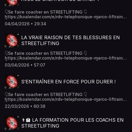
Deezer#streetlifting #streetworkout #coach #podcast
#discussion #musculation #calisthenics #dips #muscleup
👇Se faire coacher en STREETLIFTING 👇
#squat #tractions #pullups #chinup #fnsl
https://koalendar.com/e/rdv-telephonique-marco-liftrainer
👇Tu veux devenir en coach en streetlifting 👇
04/04/2026 • 29:34
https://koalendar.com/e/rdv-telephonique-marco-liftrainer
👇Obtiens notre formation gratuite « le guide du
streetlifteur »👇https://marco9.podia.com/formation-
LA VRAIE RAISON DE TES BLESSURES EN
gratuiteCe podcast est disponible sur :- Spotify -
STREETLIFTING
Deezer#streetlifting #streetworkout #coach #podcast
#discussion #musculation #calisthenics #dips #muscleup
👇Se faire coacher en STREETLIFTING 👇
#squat #tractions #pullups #chinup #fnsl
https://koalendar.com/e/rdv-telephonique-marco-liftrainer
👇Tu veux devenir en coach en streetlifting 👇
03/04/2026 • 57:07
https://koalendar.com/e/rdv-telephonique-marco-liftrainer
👇Obtiens notre formation gratuite « le guide du
streetlifteur »👇https://marco9.podia.com/formation-
S’ENTRAÎNER EN FORCE POUR DURER !
gratuiteCe podcast est disponible sur :- Spotify -
Deezer#streetlifting #streetworkout #coach #podcast
#discussion #musculation #calisthenics #dips #muscleup
👇Se faire coacher en STREETLIFTING 👇
#squat #tractions #pullups #chinup #fnsl
https://koalendar.com/e/rdv-telephonique-marco-liftrainer
👇Tu veux devenir en coach en streetlifting 👇
22/03/2026 • 60:38
https://koalendar.com/e/rdv-telephonique-marco-liftrainer
👇Obtiens notre formation gratuite « le guide du
streetlifteur »👇https://marco9.podia.com/formation-
👨‍🏫 LA FORMATION POUR LES COACHS EN
gratuiteCe podcast est disponible sur :- Spotify -
STREETLIFTING
Deezer#streetlifting #streetworkout #coach #podcast