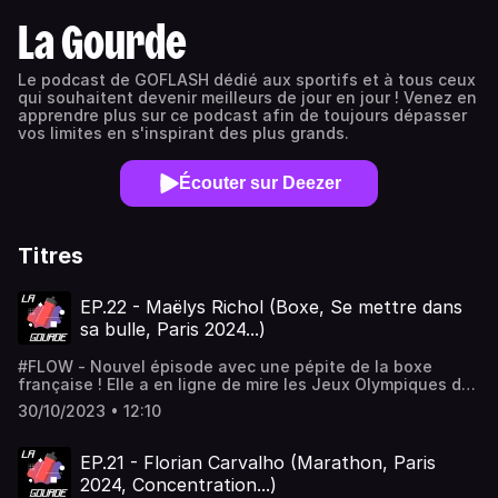
La Gourde
Le podcast de GOFLASH dédié aux sportifs et à tous ceux
qui souhaitent devenir meilleurs de jour en jour ! Venez en
apprendre plus sur ce podcast afin de toujours dépasser
vos limites en s'inspirant des plus grands.
Écouter sur Deezer
Titres
EP.22 - Maëlys Richol (Boxe, Se mettre dans
sa bulle, Paris 2024...)
#FLOW - Nouvel épisode avec une pépite de la boxe
française ! Elle a en ligne de mire les Jeux Olympiques de
Paris 2024. Elle n'a que 18 ans et elle est déjà
30/10/2023 • 12:10
championne d'Europe et championne de France dans sa
catégorie. Un épisode enrichissant où elle explique sa
routine d'avant combat pour se mettre dans sa bulle.
EP.21 - Florian Carvalho (Marathon, Paris
2024, Concentration...)