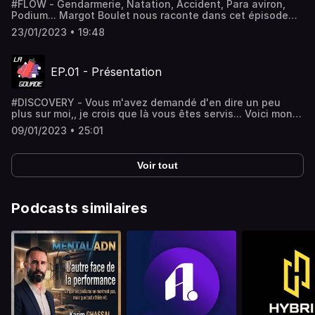
#FLOW - Gendarmerie, Natation, Accident, Para aviron,
Podium... Margot Boulet nous raconte dans cet épisode
son parcours jusqu'à sa médaille de Bronze à Tokyo ! Quel
23/01/2023 • 19:48
est son point de vue sur le nombre de spectateurs et la
médiatisation du milieu handisport ? Pré-commande ici
ton matelas gonflable hyper résistant : https://coziya.fr
EP.01 - Présentation
#DISCOVERY - Vous m'avez demandé d'en dire un peu
plus sur moi,, je crois que là vous êtes servis... Voici mon
histoire, et l'histoire de ce projet GOFLASH ! J'espère que
09/01/2023 • 25:01
ça vous plaira, j'attends vos retours sur mon compte
Instagram : @goflash.off
Voir tout
Podcasts similaires