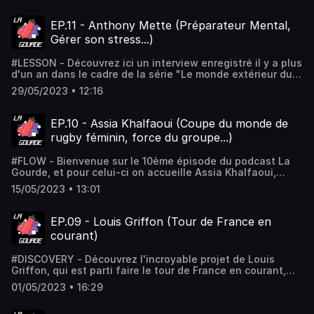
EP.11 - Anthony Mette (Préparateur Mental,
Gérer son stress...)
#LESSON - Découvrez ici un interview enregistré il y a plus
d'un an dans le cadre de la série "Le monde extérieur du
sportif" de mon compte instagram @goflash.off ; et plus
29/05/2023 • 12:16
particulièrement ici le métier de préparateur mental ! Pour
soutenir le projet, tu peux partager cet épisode et écouter
les autres épisodes si ce n'est pas déjà fait ! Il y a
EP.10 - Assia Khalfaoui (Coupe du monde de
également une boutique disponible : https://goflash-
rugby féminin, force du groupe...)
shop.sumupstore.com/
#FLOW - Bienvenue sur le 10ème épisode du podcast La
Gourde, et pour celui-ci on accueille Assia Khalfaoui,
joueuse de l'équipe de France de rugby féminin.
15/05/2023 • 13:01
EP.09 - Louis Griffon (Tour de France en
courant)
#DISCOVERY - Découvrez l'incroyable projet de Louis
Griffon, qui est parti faire le tour de France en courant,
soit 7000km ! Il réalise plus d'un marathon par jour sur les
01/05/2023 • 16:29
frontières de notre hexagone. Suivez son parcours sur ses
réseaux : @louis_griffon. N'hésitez pas à partager ce