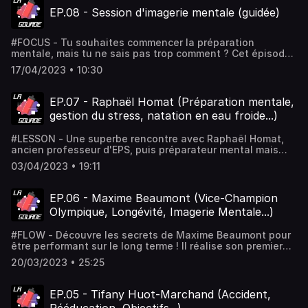
podcast pour soutenir ce projet.
EP.08 - Session d'imagerie mentale (guidée)
#FOCUS - Tu souhaites commencer la préparation
mentale, mais tu ne sais pas trop comment ? Cet épisode
est fait pour toi, voici 10min d'imagerie mentale guidée
17/04/2023 • 10:30
(peu importe ton sport). Tu peux l'utiliser quotidiennement
ou alors avant chaque match/compétition, c'est gratuit !
N'hésite pas à partager cet épisode à tes amis !
EP.07 - Raphaël Homat (Préparation mentale,
Retrouves la boutique GOFLASH ici (pour soutenir le
gestion du stress, natation en eau froide...)
projet) : https://goflash-shop.sumupstore.com/
#LESSON - Une superbe rencontre avec Raphaël Homat,
ancien professeur d'EPS, puis préparateur mental mais
aussi auteur du livre "8 clés pour gérer son stress comme
03/04/2023 • 19:11
les champions" ! Découvrez ici sa vision de la préparation
mentale en France, ses meilleurs conseils pour gérer son
stress ; il nous raconte également ici son expérience des
EP.06 - Maxime Beaumont (Vice-Champion
championnats du monde de nage en eau froide. Pour
Olympique, Longévité, Imagerie Mentale...)
soutenir le projet "La Gourde", vous pouvez commander
votre maillot GOFLASH ici : https://goflash-
#FLOW - Découvre les secrets de Maxime Beaumont pour
shop.sumupstore.com/
être performant sur le long terme ! Il réalise son premier
podium international en 2003 et 20 ans plus tard il est
20/03/2023 • 25:25
toujours sur les marches du podium international ! Pour
soutenir le projet La Gourde, tu peux commander ton
maillot GOFLASH ici : https://goflash-
EP.05 - Tifany Huot-Marchand (Accident,
shop.sumupstore.com/