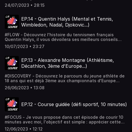
niveau dans plusieurs sports dont l'iceswim ! Mais
24/07/2023 • 28:15
également préparatrice mentale et physique. Abonne toi à
ma page Instagram, pour en savoir plus sur la préparation
mentale : @goflash.off
EP.14 - Quentin Halys (Mental et Tennis,
Wimbledon, Nadal, Djokovic...)
#FLOW - Découvrez l'histoire du tennismen français
Quentin Halys, il vous dévoilera ses meilleurs conseils
pour réussir ainsi que ses plus beaux souvenirs contre
10/07/2023 • 23:27
Rafael Nadal et Novak Djokovic. Il a également été le
meilleur français du tournoi Wimbledon 2023 et allant
jusqu'au 3ème tour avant de s'incliner contre le n°8
EP.13 - Alexandre Montagne (Athlétisme,
mondial : Jannik Sinner. Retrouvez plus de contenus sur
Décathlon, 3ème d'Europe...)
Instagram : @goflash.off !
#DISCOVERY - Découvrez le parcours du jeune athlète de
18 ans qui est déjà 3ème aux championnats d'Europe
(junior) dans sa discipline, qui n'est autre que le
26/06/2023 • 13:08
décathlon. Une discipline très éprouvante pour le corps,
réunissant 10 épreuves en seulement 2 jours.
EP.12 - Course guidée (défi sportif, 10 minutes)
#FOCUS - Je vous propose dans cet épisode de courir 10
minutes avec moi, l'objectif est simple : apprécier cette
course tout en essayant de faire la plus longue distance !
12/06/2023 • 12:12
Alors t'es partant ? Instagram : @goflash.off