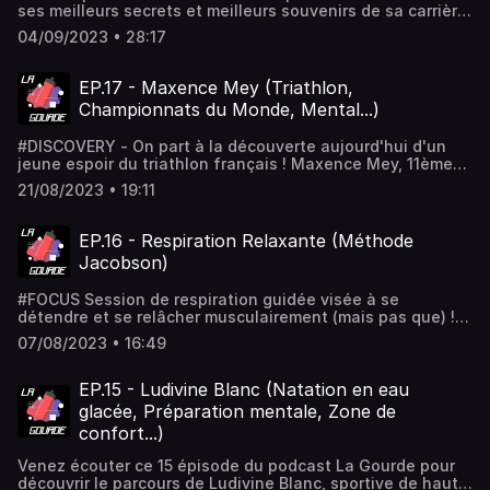
ses meilleurs secrets et meilleurs souvenirs de sa carrière
pour performer ! Ainsi que ses objectifs à un an de Paris
04/09/2023 • 28:17
2024 ! Retrouvez plus de contenus sur la préparation
mentale sur @goflash.off (Instagram).
EP.17 - Maxence Mey (Triathlon,
Championnats du Monde, Mental...)
#DISCOVERY - On part à la découverte aujourd'hui d'un
jeune espoir du triathlon français ! Maxence Mey, 11ème
l'année dernière lors des championnats du monde de
21/08/2023 • 19:11
triathlon longue distance. Abonne toi à mon compte
Instagram : @goflash.off !
EP.16 - Respiration Relaxante (Méthode
Jacobson)
#FOCUS Session de respiration guidée visée à se
détendre et se relâcher musculairement (mais pas que) !
Abonne-toi à mon compte Instagram : @goflash.off
07/08/2023 • 16:49
EP.15 - Ludivine Blanc (Natation en eau
glacée, Préparation mentale, Zone de
confort...)
Venez écouter ce 15 épisode du podcast La Gourde pour
découvrir le parcours de Ludivine Blanc, sportive de haut