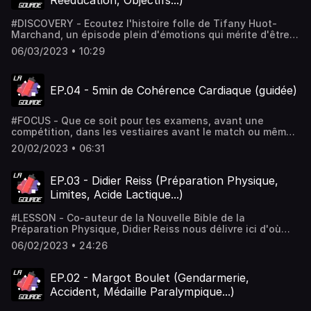
Rééducation, Objectifs...)
#DISCOVERY - Ecoutez l'histoire folle de Tifany Huot-
Marchand, un épisode plein d'émotions qui mérite d'être
entendu ! N'hésitez pas à le partager ou à le conseiller à
06/03/2023 • 10:29
vos amis ça donnera de la force à Tifany mais aussi au
projet La Gourde ! Vous pouvez commander vos matelas
Coziya ici : https://coziya.fr/
EP.04 - 5min de Cohérence Cardiaque (guidée)
#FOCUS - Que ce soit pour tes examens, avant une
compétition, dans les vestiaires avant le match ou même
quotidiennement pour ton bien-être... Voici une session
20/02/2023 • 06:31
de cohérence cardiaque guidée rien que pour toi ! Le
principe est simple : 5min de respiration pour reprendre
contrôle sur sa fréquence cardiaque et ainsi diminuer ton
EP.03 - Didier Reiss (Préparation Physique,
anxiété ! Dis-moi si ce type d'épisode te plaît en DM
Limites, Acide Lactique...)
Instagram (@goflash.off) pour savoir si je publie l'épisode
sur l'imagerie mentale !
#LESSON - Co-auteur de la Nouvelle Bible de la
Préparation Physique, Didier Reiss nous délivre ici d'où
vient cette passion de l'entraînement ! Mais quel est son
06/02/2023 • 24:26
avis sur la fin des records ? L'acide lactique existe-t-il
vraiment ? Viens écouter l'épisode pour avoir la réponse à
ces questions ! Pré-commande ici ton matelas gonflable
EP.02 - Margot Boulet (Gendarmerie,
hyper résistant : https://coziya.fr
Accident, Médaille Paralympique...)