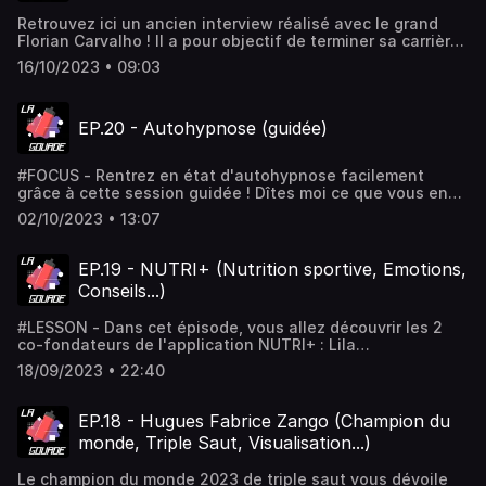
Retrouvez ici un ancien interview réalisé avec le grand
Florian Carvalho ! Il a pour objectif de terminer sa carrière
en beauté sur l'épreuve mythique du marathon aux JO de
16/10/2023 • 09:03
Paris 2024 ! Pour plus de contenus, retrouvez moi sur
Instagram : @goflash.off
EP.20 - Autohypnose (guidée)
#FOCUS - Rentrez en état d'autohypnose facilement
grâce à cette session guidée ! Dîtes moi ce que vous en
pensez par DM : @goflash.off !
02/10/2023 • 13:07
EP.19 - NUTRI+ (Nutrition sportive, Emotions,
Conseils...)
#LESSON - Dans cet épisode, vous allez découvrir les 2
co-fondateurs de l'application NUTRI+ : Lila
Lahmiani et Ugo Bacmann ! Dans lequel ils nous dévoilent
18/09/2023 • 22:40
leurs meilleurs conseils pour une bonne santé et des
bonnes performance. Pour gagner un abonnement NUTRI+
ça se passe sur mon compte Instagram : @goflash.off !
EP.18 - Hugues Fabrice Zango (Champion du
monde, Triple Saut, Visualisation...)
Le champion du monde 2023 de triple saut vous dévoile