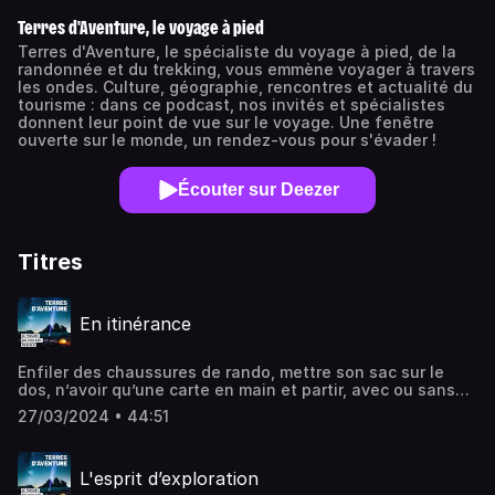
Terres d'Aventure, le voyage à pied
Terres d'Aventure, le spécialiste du voyage à pied, de la
randonnée et du trekking, vous emmène voyager à travers
les ondes. Culture, géographie, rencontres et actualité du
tourisme : dans ce podcast, nos invités et spécialistes
donnent leur point de vue sur le voyage. Une fenêtre
ouverte sur le monde, un rendez-vous pour s'évader !
Écouter sur Deezer
Titres
En itinérance
Enfiler des chaussures de rando, mettre son sac sur le
dos, n’avoir qu’une carte en main et partir, avec ou sans
point d’arrivée, pour quelques jours ou pour de longs mois.
27/03/2024 • 44:51
C’est la promesse que nous fait l’itinérance : un monde
d’aventures, de rencontres et d’émerveillement. Comme
une façon de se réapproprier le temps et la liberté d’être
L'esprit d’exploration
présent au monde. C’est le sujet de ce nouvel épisode de