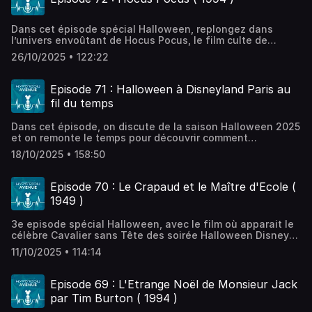
ausha.co/politique-de-confidentialite pour plus
d'informations.
Dans cet épisode spécial Halloween, replongez dans
l’univers envoûtant de Hocus Pocus, le film culte de
Disney sorti en 1993, devenu un incontournable du cinéma
26/10/2025 • 122:22
fantastique familial. On revient sur les sœurs Sanderson,
les origines du film et sa production dans le Hollywood
des années 90, les performances cultes de Bette Midler,
Episode 71 : Halloween à Disneyland Paris au
Sarah Jessica Parker et Kathy Najimy et l’évolution du
fil du temps
film, d’un succès modéré à un phénomène culte
d’Halloween adoré par des générations de fans ! Un
Dans cet épisode, on discute de la saison Halloween 2025
épisode à écouter avec une bougie allumée, un bol de
et on remonte le temps pour découvrir comment
bonbons et un soupçon de magie !Hébergé par Ausha.
Halloween s’est transformé à Disneyland Paris au fil des
Visitez ausha.co/politique-de-confidentialite pour plus
18/10/2025 • 158:50
années ! De ses débuts modestes dans les années 2000
d'informations.
jusqu’aux célébrations spectaculaires d’aujourd’hui,
plongez dans l’ambiance ensorcelante du parc pendant la
Episode 70 : Le Crapaud et le Maître d'Ecole (
saison la plus spooky de l’année.Hébergé par Ausha.
1949 )
Visitez ausha.co/politique-de-confidentialite pour plus
d'informations.
3e episode spécial Halloween, avec le film où apparait le
célèbre Cavalier sans Tête des soirée Halloween Disney
aux USA : Le Crapaud et le Maître d'Ecole ! composé de
11/10/2025 • 114:14
deux courts métrage, ce film sous coté de la filmographie
Disney est un classique d'automne ! Et c'est aussi un film
que Clem adore ! Histoires, origines, synergie avec les
Episode 69 : L'Etrange Noël de Monsieur Jack
parcs disney : on vous dis tout ce qu'il faut savoir sur ce
par Tim Burton ( 1994 )
grand classique d'animation Disney ! Hébergé par Ausha.