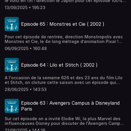
le voici en fin ! direction le Japon pour cet épisode 100%
Tokyo Disneyland, le premier Parc Disney inauguré à
13/09/2025 • 195:23
l'étranger par a Walt Disney Company dans les 80's ! Son
histoire, les attractions à ne pas manquer, les parades et
spectacles et la différence du service japonais : après un
Episode 65 : Monstres et Cie ( 2002 )
été au Japon, on vous présente Tokyo Disneyland !
Hébergé par Ausha. Visitez ausha.co/politique-de-
confidentialite pour plus d'informations.
Pour cet épisode de rentrée, direction Monstropolis avec
Monstres et Cie, le 4e long métrage d’animation Pixar !
Son histoire, ses personnages haut en couleurs et les
06/09/2025 • 160:48
attractions dans les parcs Disney, c’est parti pour une
nouvelle saison de notre podcast Disney !Hébergé par
Ausha. Visitez ausha.co/politique-de-confidentialite pour
Episode 64 : Lilo et Stitch ( 2002 )
plus d'informations.
A l'occasion de la semaine 626 et des 23 ans du film Lilo
et Stitch, on cloture cette saison avec un épisode qui
sent bon l'été et la plage : Lilo et Stitch ! De l'histoire
28/06/2025 • 143:53
originale à son évolution pour devenir le Grand Classique
Disney que l'on connait et adore, dans cet épisode, on
revient sur le phénomène Lilo et Stitch et sur le
Episode 63 : Avengers Campus à Disneyland
personnage de Stitch, la nouvelle star Disney créé par
Paris
Chris Sanders ! Hébergé par Ausha. Visitez
ausha.co/politique-de-confidentialite pour plus
Sur cet épisode on a invité Elodie Wi, la plus Marvel des
d'informations.
influenceuses Disney pour discuter de l'Avengers Campus
de Disneyland Paris 3 ans après son ouverture à l'été
21/06/2025 • 144:16