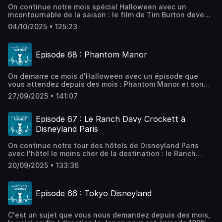
Visitez ausha.co/politique-de-confidentialite pour plus
On continue notre mois spécial Halloween avec un
d'informations.
incontournable de la saison : le film de Tim Burton devenu
culte ! L'Etrange Noël de Monsieur Jack est aujourd'hui un
04/10/2025 • 125:23
film qu'on regarde encore et encore en cette saison.
retour sur son histoire, ses personnages et sa genèse !
Hébergé par Ausha. Visitez ausha.co/politique-de-
Episode 68 : Phantom Manor
confidentialite pour plus d'informations.
On démarre ce mois d'Halloween avec un épisode que
vous attendez depuis des mois : Phantom Manor et son
histoire à Disneyland Paris ! L'attraction culte du Parc
27/09/2025 • 141:07
Disneyland, ses alter ego Haunted Mansion dans les
parcs Disney à travers le monde, les personnages, la
réhabilitation et les changements de 2019 ... Direction le
Episode 67 : Le Ranch Davy Crockett à
manoir des Ravenswood à Disneyland Paris ! Le projet de
Disneyland Paris
film de Johan Souply : https://fr.ulule.com/phantom-
manor-phase-2/?
On continue notre tour des hôtels de Disneyland Paris
fbclid=PAZXh0bgNhZW0CMTEAAacE2qAYlZj_LMyr53aaBg5Fi
avec l'hôtel le moins cher de la destination : le Ranch
JWeNanjSNcI5EfHZoLGb-
Davy Crockett ! L'expérience, son histoire et les services
vdGEq9_mRRT_afg_aem_-6arsD_tsGvW38RVDyVxIAHébergé
20/09/2025 • 133:36
de cet hôtel : on vous dis tout sur le Ranch à Disneyland
par Ausha. Visitez ausha.co/politique-de-confidentialite
Paris ! Hébergé par Ausha. Visitez ausha.co/politique-de-
pour plus d'informations.
confidentialite pour plus d'informations.
Episode 66 : Tokyo Disneyland
C'est un sujet que vous nous demandez depuis des mois,