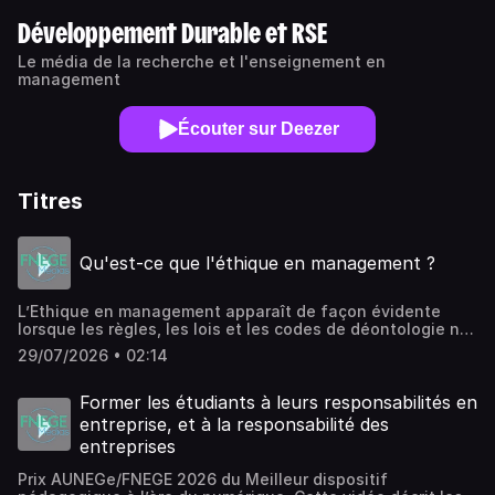
Développement Durable et RSE
Le média de la recherche et l'enseignement en
management
Écouter sur Deezer
Titres
Qu'est-ce que l'éthique en management ?
L’Ethique en management apparaît de façon évidente
lorsque les règles, les lois et les codes de déontologie ne
suffisent plus pour discerner et prendre la bonne décision
29/07/2026 • 02:14
dans des situations complexes, voire dilemmes. Elle se
pose comme une processus cognitif et émotionnel pour
apporter une réponse adaptée et mise en œuvre face à
Former les étudiants à leurs responsabilités en
des situations de risque ou de dilemme pour une ou
entreprise, et à la responsabilité des
plusieurs parties prenantes. Elle prend sa pleine mesure à
entreprises
travers la prise en compte de vertus cardinales
construites chaque jour par le management expérientiel.
Prix AUNEGe/FNEGE 2026 du Meilleur dispositif