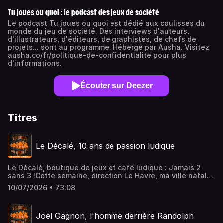
Tu joues ou quoi : le podcast des jeux de société
Le podcast Tu joues ou quoi est dédié aux coulisses du
monde du jeu de société. Des interviews d'auteurs,
d'illustrateurs, d'éditeurs, de graphistes, de chefs de
projets... sont au programme. Hébergé par Ausha. Visitez
ausha.co/fr/politique-de-confidentialite pour plus
d'informations.
Écouter sur Deezer
Titres
Le Décalé, 10 ans de passion ludique
Le Décalé, boutique de jeux et café ludique : Jamais 2
sans 3 !Cette semaine, direction Le Havre, ma ville natale,
pour partir à la rencontre d'un lieu devenu incontournable
10/07/2026 • 73:08
pour tous les amoureux du jeu de société : Le
Décalé.Depuis dix ans, ce café ludique et boutique
spécialisée rassemble joueurs passionnés, familles et
Joël Gagnon, l'homme derrière Randolph
curieux autour d'une même envie : partager un bon